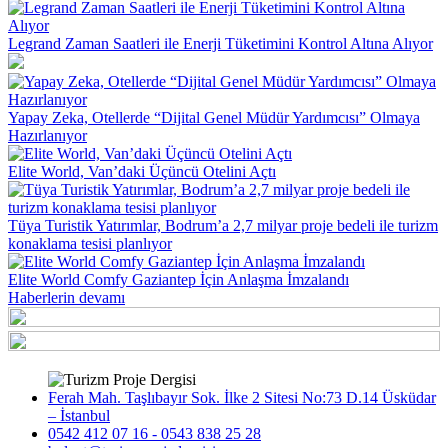
Legrand Zaman Saatleri ile Enerji Tüketimini Kontrol Altına Alıyor
Yapay Zeka, Otellerde “Dijital Genel Müdür Yardımcısı” Olmaya
Hazırlanıyor
Elite World, Van’daki Üçüncü Otelini Açtı
Tüya Turistik Yatırımlar, Bodrum’a 2,7 milyar proje bedeli ile turizm
konaklama tesisi planlıyor
Elite World Comfy Gaziantep İçin Anlaşma İmzalandı
Haberlerin devamı
Ferah Mah. Taşlıbayır Sok. İlke 2 Sitesi No:73 D.14 Üsküdar
– İstanbul
0542 412 07 16 - 0543 838 25 28