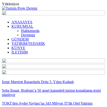
Yükleniyor
ANASAYFA
KURUMSAL
Hakkımızda
Dergimiz
GÜNDEM
YATIRIM/TEDARİK
KÜNYE
İLETİŞİM
İzmir Marriott Başarılarla Dolu 5. Yılını Kutladı
Seba İnşaat, Bodrum’a 50 apart kapasiteli turizm konaklama tesisi
planlıyor
TOKİ’den Ayder Yaylası’na 343 Milyon Tl’lik Otel Yatırımı