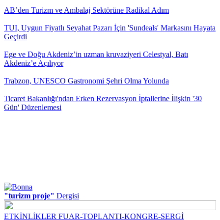
AB’den Turizm ve Ambalaj Sektörüne Radikal Adım
TUI, Uygun Fiyatlı Seyahat Pazarı İçin 'Sundeals' Markasını Hayata
Geçirdi
Ege ve Doğu Akdeniz’in uzman kruvaziyeri Celestyal, Batı
Akdeniz’e Açılıyor
Trabzon, UNESCO Gastronomi Şehri Olma Yolunda
Ticaret Bakanlığı'ndan Erken Rezervasyon İptallerine İlişkin '30
Gün' Düzenlemesi
"turizm proje"
Dergisi
ETKİNLİKLER FUAR-TOPLANTI-KONGRE-SERGİ