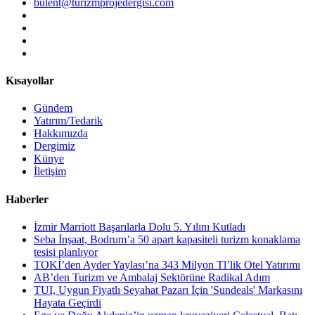
bulent@turizmprojedergisi.com
Kısayollar
Gündem
Yatırım/Tedarik
Hakkımızda
Dergimiz
Künye
İletişim
Haberler
İzmir Marriott Başarılarla Dolu 5. Yılını Kutladı
Seba İnşaat, Bodrum’a 50 apart kapasiteli turizm konaklama
tesisi planlıyor
TOKİ’den Ayder Yaylası’na 343 Milyon Tl’lik Otel Yatırımı
AB’den Turizm ve Ambalaj Sektörüne Radikal Adım
TUI, Uygun Fiyatlı Seyahat Pazarı İçin 'Sundeals' Markasını
Hayata Geçirdi