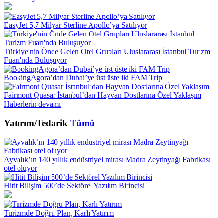
EasyJet 5,7 Milyar Sterline Apollo’ya Satılıyor
Türkiye'nin Önde Gelen Otel Grupları Uluslararası İstanbul Turizm
Fuarı'nda Buluşuyor
BookingAgora’dan Dubai’ye üst üste iki FAM Trip
Fairmont Quasar İstanbul’dan Hayvan Dostlarına Özel Yaklaşım
Haberlerin devamı
Yatırım/Tedarik
Tümü
Ayvalık’ın 140 yıllık endüstriyel mirası Madra Zeytinyağı Fabrikası
otel oluyor
Hitit Bilişim 500’de Sektörel Yazılım Birincisi
Turizmde Doğru Plan, Karlı Yatırım