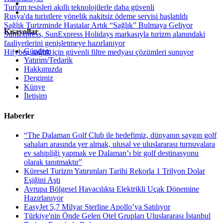
Turizm tesisleri akıllı teknolojilerle daha güvenli
Rusya'da turistlere yönelik nakitsiz ödeme servisi başlatıldı
Sağlık Turizminde Hastalar Artık “Sağlık” Bulmaya Geliyor
Kısayollar
SunExpress, SunExpress Holidays markasıyla turizm alanındaki
faaliyetlerini genişletmeye hazırlanıyor
Gündem
Hifyber, sağlık için güvenli filtre medyası çözümleri sunuyor
Yatırım/Tedarik
Hakkımızda
Dergimiz
Künye
İletişim
Haberler
“The Dalaman Golf Club ile hedefimiz, dünyanın saygın golf
sahaları arasında yer almak, ulusal ve uluslararası turnuvalara
ev sahipliği yapmak ve Dalaman’ı bir golf destinasyonu
olarak tanıtmaktır”
Küresel Turizm Yatırımları Tarihi Rekorla 1 Trilyon Dolar
Eşiğini Aştı
Avrupa Bölgesel Havacılıkta Elektrikli Uçak Dönemine
Hazırlanıyor
EasyJet 5,7 Milyar Sterline Apollo’ya Satılıyor
Türkiye'nin Önde Gelen Otel Grupları Uluslararası İstanbul