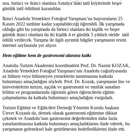
sıra, birinci ve ikinci olanlara Antalya’daki tatil köylerinde beşer
günlük tatil ödülünü kazandılar.
İkinci Anadolu Yemekleri Fotoğraf Yarışması’na başvuruların 25
Kasım 2022
tarihine
kadar yapılabileceği öğrenildi. İlk yarışmada
olduğu gibi bu yarışmada da birinci olanlara iki kişilik ve beşer
günlük ikinci olanlara da iki kişilik 4 er
günlük 5 yıldızlı otelde tatil
ödülü verilecek. Yarışma ile ilgili ayrıntılı bilgiler yarışmanın resmi
internet sayfasında yer alıyor.
Hem eğitime hem de gastronomi alanına katkı
Anatolia Turizm Akademisi koordinatörü Prof. Dr. Nazmi KOZAK,
Anadolu Yemekleri Fotoğraf Yarışması’nın Anadolu coğrafyasında
az bilinen veya bilinmeyen yemeklerin tanınmasına katkıda
bulunmayı amaçladığını söyledi. Prof. Dr. Kozak, yarışmanın lise ve
üniversitelerin turizm, aşçılık ve gastronomi ve mutfak sanatları
bölüm ve programlarında öğrenim gören öğrencilerin eğitim
çalışmalarına da katkıda bulunmayı amaçladığını vurguladı.
Turizm Eğitimi ve Eğiticileri Derneği Yönetim Kurulu başkanı
Ünver Kozanlı da, dernek olarak gastronomi eğitimine dikkat
çekmek ve Anadolu’nun gastronomi değerlerinden daha fazla
yararlanılmasına katkıda bulunmayı amaçladıklarını ifade ederek, bu
yarışmanın geleneksel hale getirilmesini hedeflediklerini ifade etti.