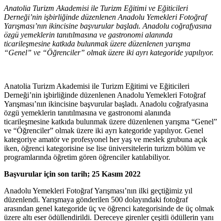
Anatolia Turizm Akademisi ile Turizm Eğitimi ve Eğiticileri
Derneği’nin işbirliğinde düzenlenen Anadolu Yemekleri Fotoğraf
Yarışması’nın ikincisine başvurular başladı. Anadolu coğrafyasına
özgü yemeklerin tanıtılmasına ve gastronomi alanında
ticarileşmesine katkıda bulunmak üzere düzenlenen yarışma
“Genel” ve “Öğrenciler” olmak üzere iki ayrı kategoride yapılıyor.
Anatolia Turizm Akademisi ile Turizm Eğitimi ve Eğiticileri
Derneği’nin işbirliğinde düzenlenen Anadolu Yemekleri Fotoğraf
Yarışması’nın ikincisine başvurular başladı. Anadolu coğrafyasına
özgü yemeklerin tanıtılmasına ve gastronomi alanında
ticarileşmesine katkıda bulunmak üzere düzenlenen yarışma “Genel”
ve “Öğrenciler” olmak üzere iki ayrı kategoride yapılıyor. Genel
kategoriye amatör ve profesyonel her yaş ve meslek grubuna açık
iken, öğrenci kategorisine ise lise üniversitelerin turizm bölüm ve
programlarında öğretim gören öğrenciler katılabiliyor.
Başvurular için son tarih; 25 Kasım 2022
Anadolu Yemekleri Fotoğraf Yarışması’nın ilki geçtiğimiz yıl
düzenlendi. Yarışmaya gönderilen 500 dolayındaki fotoğraf
arasından genel kategoride üç ve öğrenci kategorisinde de üç olmak
üzere altı eser ödüllendirildi. Dereceye girenler çeşitli ödüllerin yanı