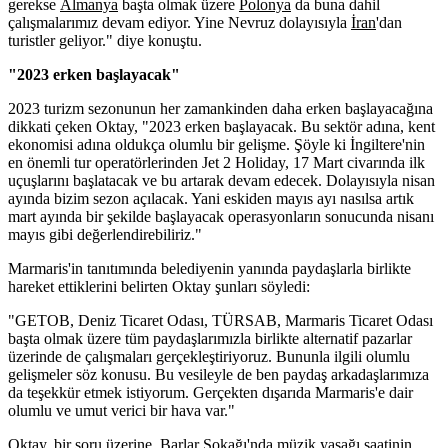
gerekse
Almanya
başta olmak üzere
Polonya
da buna dahil
çalışmalarımız devam ediyor. Yine Nevruz dolayısıyla
İran
'dan
turistler geliyor." diye konuştu.
"2023 erken başlayacak"
2023 turizm sezonunun her zamankinden daha erken başlayacağına
dikkati çeken Oktay, "2023 erken başlayacak. Bu sektör adına, kent
ekonomisi adına oldukça olumlu bir gelişme. Şöyle ki İngiltere'nin
en önemli tur operatörlerinden Jet 2 Holiday, 17 Mart civarında ilk
uçuşlarını başlatacak ve bu artarak devam edecek. Dolayısıyla nisan
ayında bizim sezon açılacak. Yani eskiden mayıs ayı nasılsa artık
mart ayında bir şekilde başlayacak operasyonların sonucunda nisanı
mayıs gibi değerlendirebiliriz."
Marmaris'in tanıtımında belediyenin yanında paydaşlarla birlikte
hareket ettiklerini belirten Oktay şunları söyledi:
"GETOB, Deniz Ticaret Odası, TÜRSAB, Marmaris Ticaret Odası
başta olmak üzere tüm paydaşlarımızla birlikte alternatif pazarlar
üzerinde de çalışmaları gerçekleştiriyoruz. Bununla ilgili olumlu
gelişmeler söz konusu. Bu vesileyle de ben paydaş arkadaşlarımıza
da teşekkür etmek istiyorum. Gerçekten dışarıda Marmaris'e dair
olumlu ve umut verici bir hava var."
Oktay, bir soru üzerine, Barlar Sokağı'nda müzik yasağı saatinin