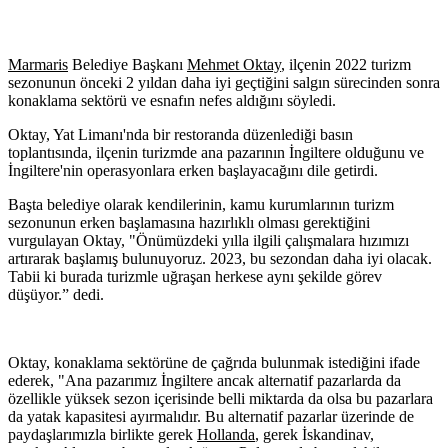
Marmaris
Belediye Başkanı
Mehmet Oktay
, ilçenin 2022 turizm
sezonunun önceki 2 yıldan daha iyi geçtiğini salgın sürecinden sonra
konaklama sektörü ve esnafın nefes aldığını söyledi.
Oktay, Yat Limanı'nda bir restoranda düzenlediği basın
toplantısında, ilçenin turizmde ana pazarının İngiltere olduğunu ve
İngiltere'nin operasyonlara erken başlayacağını dile getirdi.
Başta belediye olarak kendilerinin, kamu kurumlarının turizm
sezonunun erken başlamasına hazırlıklı olması gerektiğini
vurgulayan Oktay, "Önümüzdeki yılla ilgili çalışmalara hızımızı
artırarak başlamış bulunuyoruz. 2023, bu sezondan daha iyi olacak.
Tabii ki burada turizmle uğraşan herkese aynı şekilde görev
düşüyor.” dedi.
Oktay, konaklama sektörüne de çağrıda bulunmak istediğini ifade
ederek, "Ana pazarımız İngiltere ancak alternatif pazarlarda da
özellikle yüksek sezon içerisinde belli miktarda da olsa bu pazarlara
da yatak kapasitesi ayırmalıdır. Bu alternatif pazarlar üzerinde de
paydaşlarımızla birlikte gerek
Hollanda
, gerek İskandinav,