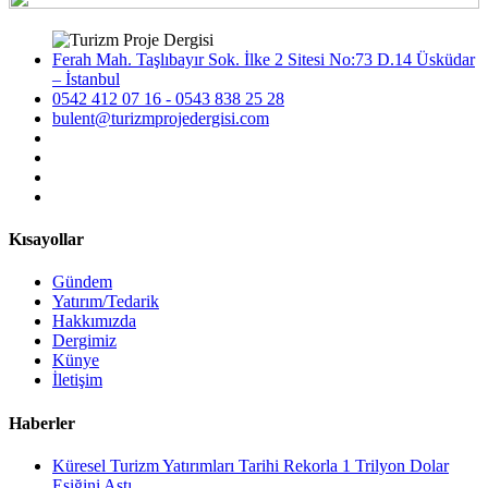
Ferah Mah. Taşlıbayır Sok. İlke 2 Sitesi No:73 D.14 Üsküdar
– İstanbul
0542 412 07 16 - 0543 838 25 28
bulent@turizmprojedergisi.com
Kısayollar
Gündem
Yatırım/Tedarik
Hakkımızda
Dergimiz
Künye
İletişim
Haberler
Küresel Turizm Yatırımları Tarihi Rekorla 1 Trilyon Dolar
Eşiğini Aştı