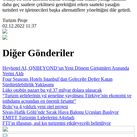
daha geç saatlere çekilmesi gerektiğini erken saatteki yasağın
turistleri ve işletmecileri başka alternatiflere yönelttiğini dile getirdi.
Turizm Proje
02.12.2022 11:37
Diğer Gönderiler
Heyhotel AI, QNBEYOND’un Yeni Dönem Girişimleri Arasında
Yerini Aldı
Four Seasons Hotels Istanbul’dan Geleceğe Değer Katan
Sürdürülebilirlik Yaklaşımı
Lüks otobüs pazarı bu yıl 37 milyar dolara ulaşacak
“Turizm gelirlerinin yıl geneline yayılması Türkiye’nin ekonomi ve
istihdamı açısından en önemli fırsattır”
Bolu’ya 4 yıldızlı yeni otel projesi
Sivas-Hafik Gölü’nde Sıcak Hava Balonu Uçuşları Başlıyor
EMITT Turizmin Liderlerini Ağırladı
FTI’ın iflasının, asıl kış turizmini etkileyeceği belirtiliyor