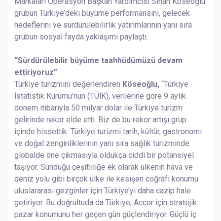
Markaları Operasyon Başkan Yardımcısı Sinan Köseoğlu
grubun Türkiye’deki büyüme performansını, gelecek
hedeflerini ve sürdürülebilirlik yatırımlarının yanı sıra
grubun sosyal fayda yaklaşımı paylaştı.
“Sürdürülebilir büyüme taahhüdümüzü devam
ettiriyoruz”
Türkiye turizmini değerlendiren
Köseoğlu,
“Türkiye
İstatistik Kurumu’nun (TÜİK), verilerine göre 9 aylık
dönem itibarıyla 50 milyar dolar ile Türkiye turizm
gelirinde rekor elde etti. Biz de bu rekor artışı grup
içinde hissettik. Türkiye turizmi tarih, kültür, gastronomi
ve doğal zenginliklerinin yanı sıra sağlık turizminde
globalde öne çıkmasıyla oldukça ciddi bir potansiyel
taşıyor. Sunduğu çeşitliliğe ek olarak ülkenin hava ve
deniz yolu gibi birçok ülke ile kesişen coğrafi konumu
uluslararası gezginler için Türkiye’yi daha cazip hale
getiriyor. Bu doğrultuda da Türkiye, Accor için stratejik
pazar konumunu her geçen gün güçlendiriyor. Güçlü iç