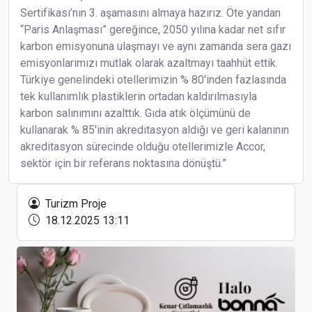
Sertifikası’nın 3. aşamasını almaya hazırız. Öte yandan
“Paris Anlaşması” gereğince, 2050 yılına kadar net sıfır
karbon emisyonuna ulaşmayı ve aynı zamanda sera gazı
emisyonlarımızı mutlak olarak azaltmayı taahhüt ettik.
Türkiye genelindeki otellerimizin % 80'inden fazlasında
tek kullanımlık plastiklerin ortadan kaldırılmasıyla
karbon salınımını azalttık. Gıda atık ölçümünü de
kullanarak % 85'inin akreditasyon aldığı ve geri kalanının
akreditasyon sürecinde olduğu otellerimizle Accor,
sektör için bir referans noktasına dönüştü.”
Sheraton İstanbul Levent ve Le Méridien İstanbul
Etiler’e Yeni Pazarlama Müdürü
Turizm Proje
18.12.2025 13:11
THY'den Şehit Yakınları, Gazi ve Gazi Yakınlarına
İndirim