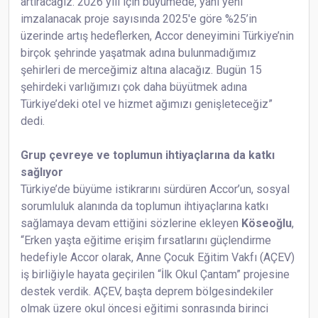
artıracağız. 2026 yılı için büyümede, yani yeni
imzalanacak proje sayısında 2025'e göre %25’in
üzerinde artış hedeflerken, Accor deneyimini Türkiye’nin
birçok şehrinde yaşatmak adına bulunmadığımız
şehirleri de merceğimiz altına alacağız. Bugün 15
şehirdeki varlığımızı çok daha büyütmek adına
Türkiye’deki otel ve hizmet ağımızı genişleteceğiz”
dedi.
Grup çevreye ve toplumun ihtiyaçlarına da katkı
sağlıyor
Türkiye’de büyüme istikrarını sürdüren Accor’un, sosyal
sorumluluk alanında da toplumun ihtiyaçlarına katkı
sağlamaya devam ettiğini sözlerine ekleyen
Köseoğlu
,
“Erken yaşta eğitime erişim fırsatlarını güçlendirme
hedefiyle Accor olarak, Anne Çocuk Eğitim Vakfı (AÇEV)
iş birliğiyle hayata geçirilen “İlk Okul Çantam” projesine
destek verdik. AÇEV, başta deprem bölgesindekiler
olmak üzere okul öncesi eğitimi sonrasında birinci