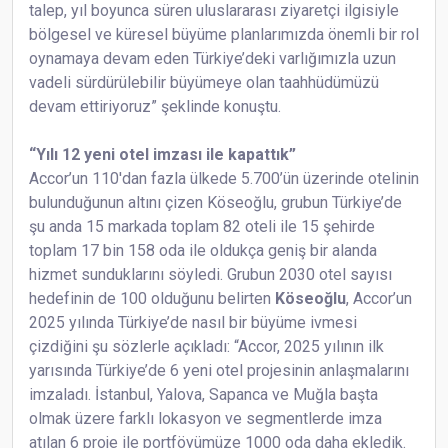
talep, yıl boyunca süren uluslararası ziyaretçi ilgisiyle
bölgesel ve küresel büyüme planlarımızda önemli bir rol
oynamaya devam eden Türkiye’deki varlığımızla uzun
vadeli sürdürülebilir büyümeye olan taahhüdümüzü
devam ettiriyoruz” şeklinde konuştu.
“Yılı 12 yeni otel imzası ile kapattık”
Accor’un 110'dan fazla ülkede 5.700’ün üzerinde otelinin
bulunduğunun altını çizen Köseoğlu, grubun Türkiye’de
şu anda 15 markada toplam 82 oteli ile 15 şehirde
toplam 17 bin 158 oda ile oldukça geniş bir alanda
hizmet sunduklarını söyledi. Grubun 2030 otel sayısı
hedefinin de 100 olduğunu belirten
Köseoğlu
, Accor’un
2025 yılında Türkiye’de nasıl bir büyüme ivmesi
çizdiğini şu sözlerle açıkladı: “Accor, 2025 yılının ilk
yarısında Türkiye’de 6 yeni otel projesinin anlaşmalarını
imzaladı. İstanbul, Yalova, Sapanca ve Muğla başta
olmak üzere farklı lokasyon ve segmentlerde imza
atılan 6 proje ile portföyümüze 1000 oda daha ekledik.