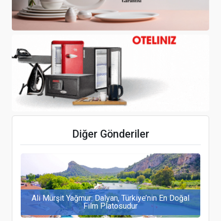
Seaden Sea World Resort&Spa’nın oda sayısı
arttırılıyor
Protel, Türkiye'deki Hyatt Regency otellerinin
dijital dönüşüm sürecine katkı sağlıyor
Diğer Gönderiler
Ali Mürşit Yağmur: Dalyan, Türkiye’nin En Doğal
Film Platosudur