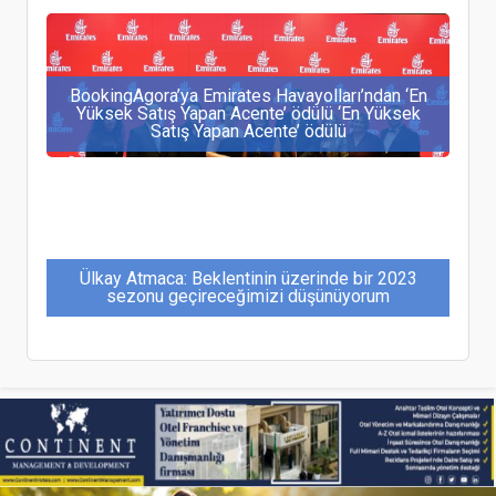
BookingAgora’ya Emirates Havayolları’ndan ‘En
Yüksek Satış Yapan Acente’ ödülü ‘En Yüksek
Satış Yapan Acente’ ödülü
Ülkay Atmaca: Beklentinin üzerinde bir 2023
sezonu geçireceğimizi düşünüyorum
Bonna, Uluslararası Tasarım Ödülleri’nden 6 ödül
aldı