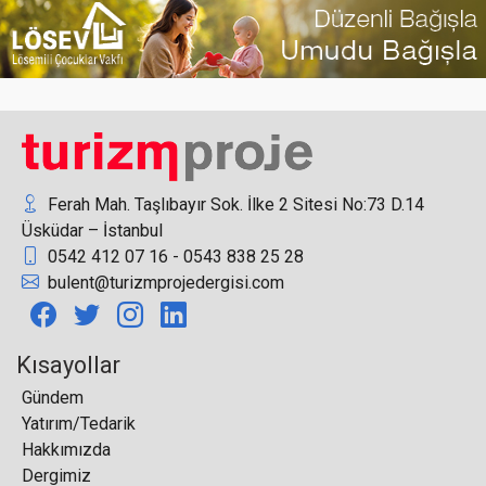
Sheraton İstanbul Levent ve Le Méridien İstanbul
Etiler’e Yeni Pazarlama Müdürü
Ferah Mah. Taşlıbayır Sok. İlke 2 Sitesi No:73 D.14
Üsküdar – İstanbul
0542 412 07 16 - 0543 838 25 28
THY'den Şehit Yakınları, Gazi ve Gazi Yakınlarına
bulent@turizmprojedergisi.com
İndirim
Kısayollar
Gündem
Yatırım/Tedarik
Seaden Sea World Resort&Spa’nın oda sayısı
Hakkımızda
arttırılıyor
Dergimiz