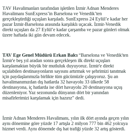
TAV Havalimanları tarafından işletilen İzmir Adnan Menderes
Havalimanı SunExpress’in Barselona ve Venedik’ten
gerçekleştirdiği uçuşları karşıladı. SunExpress 24 Eylül’e kadar her
pazar İzmir-Barselona arasında karşılıklı uçacak. İzmir-Venedik
direkt uçuşları da 27 Eylül’e kadar çarşamba ve pazar günleri olmak
üzere haftada iki gün devam edecek.
TAV Ege Genel Müdürü Erkan Balcı
“Barselona ve Venedik'ten
İzmir'e beş yıl aradan sonra gerçekleşen ilk direkt uçuşları
karşılamaktan büyük bir mutluluk duyuyoruz. İzmir'e direkt
uçulabilen destinasyonların sayısını artırmak ve şehrimizi tanıtmak
için paydaşlarımızla birlikte tüm gücümüzle çalışıyoruz. Şu an
havalimanımızdan dış hatlarda 32 havayolu 33 ülkede 58
destinasyona, iç hatlarda ise dört havayolu 20 destinasyona uçuş
düzenleniyor. Yaz sezonunda dünyanın dört bir yanından
misafirlerimizi karşılamak için hazırız" dedi.
İzmir Adnan Menderes Havalimanı, yılın ilk dört ayında geçen yılın
aynı dönemine göre yüzde 17 artışla 2 milyon 777 bin 462 yolcuya
hizmet verdi. Aynı dönemde dış hat trafiği yüzde 32 artış gösterdi.