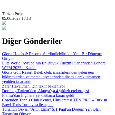
Turizm Proje
05.06.2023 17:13
Diğer Gönderiler
Gloria Hotels & Resorts, Sürdürülebilirlikte Yeni Bir Döneme
Giriyor
Elite World, Avrupa’nın En Büyük Turizm Fuarlarından Londra
WTM 2025’e Katıldı
Gloria Golf Resort-Belek oteli, misafirlerinden gelen geri
bildirimlerden ve memnuniyetlerinden ilham alarak tamamen
yeniden tasarlandı
Zafer Havalimanı için teklif bekleniyor
Dorubey Turizm’den, Alanya’ya 4 yıldızlı otel projesi
Fransa’dan İngiltere’ye kısıtlama kararı geldi
Corendon Tennis Club Kemer, Uluslararası TEN PRO – Turkish
Bowl Tenis Turnuvası ile açıldı
Turizmin Oskarı “Altın Elma” S.T Paul'ün Doğum Yeri Olan
Tarsus’un Oluyor