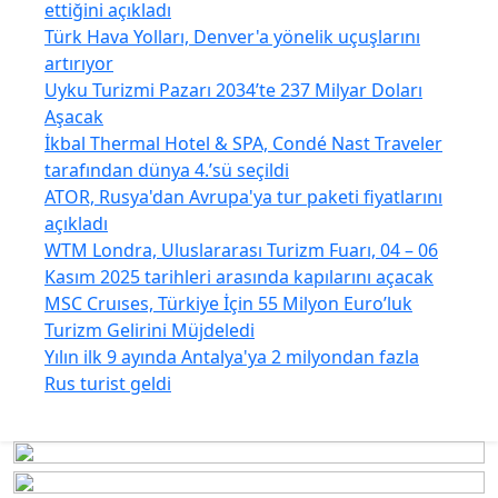
ettiğini açıkladı
Türk Hava Yolları, Denver'a yönelik uçuşlarını
artırıyor
Uyku Turizmi Pazarı 2034’te 237 Milyar Doları
Aşacak
İkbal Thermal Hotel & SPA, Condé Nast Traveler
tarafından dünya 4.’sü seçildi
ATOR, Rusya'dan Avrupa'ya tur paketi fiyatlarını
açıkladı
WTM Londra, Uluslararası Turizm Fuarı, 04 – 06
Kasım 2025 tarihleri arasında kapılarını açacak
MSC Cruıses, Türkiye İçin 55 Milyon Euro’luk
Turizm Gelirini Müjdeledi
Yılın ilk 9 ayında Antalya'ya 2 milyondan fazla
Rus turist geldi