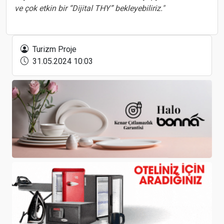
ve çok etkin bir “Dijital THY” bekleyebiliriz."
Rayelin Hotels’den İstanbul’a üçüncü otel projesi
Turizm Proje
31.05.2024 10:03
Muğla’da yabancı turist girişi yoğunluğunun kasım
ayı ortasına kadar devam etmesi bekleniyor
Uzakrota, 2024 yılındaki dördüncü ve en büyük
zirvesini İstanbul’da gerçekleştirdi