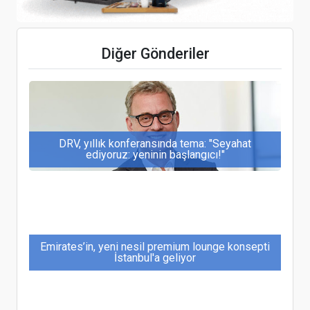
Elite World Van Otel Genel Müdürü Oktay Aksoy,
TGA Doğu Anadolu Bölgesi Temsilciliğine Seçildi
Diğer Gönderiler
DRV, yıllık konferansında tema: "Seyahat
ediyoruz: yeninin başlangıcı!"
Emirates’in, yeni nesil premium lounge konsepti
İstanbul'a geliyor