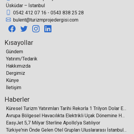
Üsküdar – İstanbul
0542 412 07 16 - 0543 838 25 28
Muğla’da yabancı turist girişi yoğunluğunun kasım
bulent@turizmprojedergisi.com
ayı ortasına kadar devam etmesi bekleniyor
Kısayollar
Gündem
Yatırım/Tedarik
Uzakrota, 2024 yılındaki dördüncü ve en büyük
Hakkımızda
zirvesini İstanbul’da gerçekleştirdi
Dergimiz
Künye
İletişim
Haberler
Elite World Van Otel Genel Müdürü Oktay Aksoy,
Küresel Turizm Yatırımları Tarihi Rekorla 1 Trilyon Dolar Eşiğini Aştı
TGA Doğu Anadolu Bölgesi Temsilciliğine Seçildi
Avrupa Bölgesel Havacılıkta Elektrikli Uçak Dönemine Hazırlanıyor
EasyJet 5,7 Milyar Sterline Apollo’ya Satılıyor
Türkiye'nin Önde Gelen Otel Grupları Uluslararası İstanbul Turizm Fuarı'nda Buluşuyor