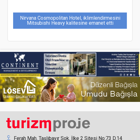
Nirvana Cosmopolitan Hotel, iklimlendirmesini
Mitsubishi Heavy kalitesine emanet etti
Radisson Blu Mount Erciyes Otel kapılarını açtı
Rayelin Hotels’den İstanbul’a üçüncü otel projesi
Ferah Mah. Taşlıbayır Sok. İlke 2 Sitesi No:73 D.14