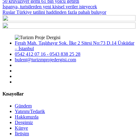
50 kruvaziyer gemi 61 bin yolcu getirdi
İspanya, turistlerden yeni kişisel veriler isteyecek
Ruslar Türkiye tatilini haddinden fazla pahalı buluyor
Ferah Mah. Taşlıbayır Sok. İlke 2 Sitesi No:73 D.14 Üsküdar
– İstanbul
0542 412 07 16 - 0543 838 25 28
bulent@turizmprojedergisi.com
Kısayollar
Gündem
Yatırım/Tedarik
Hakkımızda
Dergimiz
Künye
İletişim