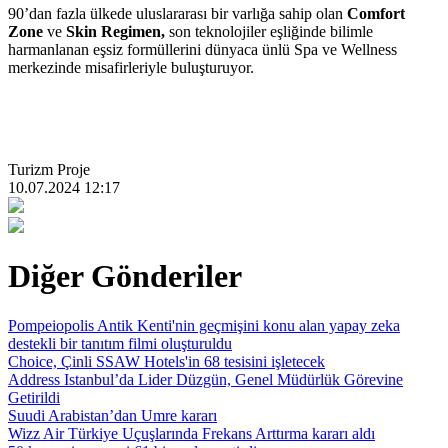
90’dan fazla ülkede uluslararası bir varlığa sahip olan
Comfort
Zone
ve
Skin Regimen,
son teknolojiler eşliğinde bilimle
harmanlanan eşsiz formüllerini dünyaca ünlü Spa ve Wellness
merkezinde misafirleriyle buluşturuyor.
Turizm Proje
10.07.2024 12:17
Diğer Gönderiler
Pompeiopolis Antik Kenti'nin geçmişini konu alan yapay zeka
destekli bir tanıtım filmi oluşturuldu
Choice, Çinli SSAW Hotels'in 68 tesisini işletecek
Address Istanbul’da Lider Düzgün, Genel Müdürlük Görevine
Getirildi
Suudi Arabistan’dan Umre kararı
Wizz Air Türkiye Uçuşlarında Frekans Arttırma kararı aldı