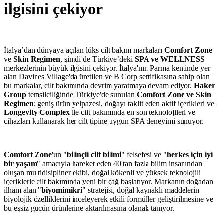
ilgisini çekiyor
İtalya’dan dünyaya açılan lüks cilt bakım markaları
Comfort Zone
ve
Skin Regimen
, şimdi de Türkiye’deki
SPA ve WELLNESS
merkezlerinin büyük ilgisini çekiyor. İtalya'nın Parma kentinde yer
alan Davines Village'da üretilen ve B Corp sertifikasına sahip olan
bu markalar, cilt bakımında devrim yaratmaya devam ediyor.
Haker
Group
temsilciliğinde Türkiye'de sunulan
Comfort Zone ve Skin
Regimen
; geniş ürün yelpazesi, doğayı taklit eden aktif içerikleri ve
Longevity Complex
ile cilt bakımında en son teknolojileri ve
cihazları kullanarak her cilt tipine uygun SPA deneyimi sunuyor.
Comfort Zone
'un "
bilinçli cilt bilimi
" felsefesi ve "
herkes için iyi
bir yaşam
" amacıyla hareket eden 40'tan fazla bilim insanından
oluşan multidisipliner ekibi, doğal kökenli ve yüksek teknolojili
içeriklerle cilt bakımında yeni bir çağ başlatıyor. Markanın doğadan
ilham alan "
biyomimikri
" stratejisi, doğal kaynaklı maddelerin
biyolojik özelliklerini inceleyerek etkili formüller geliştirilmesine ve
bu eşsiz gücün ürünlerine aktarılmasına olanak tanıyor.