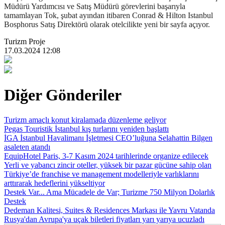
Müdürü Yardımcısı ve Satış Müdürü görevlerini başarıyla
tamamlayan Tok, şubat ayından itibaren Conrad & Hilton Istanbul
Bosphorus Satış Direktörü olarak otelcilikte yeni bir sayfa açıyor.
Turizm Proje
17.03.2024 12:08
Diğer Gönderiler
Turizm amaçlı konut kiralamada düzenleme geliyor
Pegas Touristik İstanbul kış turlarını yeniden başlattı
İGA İstanbul Havalimanı İşletmesi CEO’luğuna Selahattin Bilgen
asaleten atandı
EquipHotel Paris, 3-7 Kasım 2024 tarihlerinde organize edilecek
Yerli ve yabancı zincir oteller, yüksek bir pazar gücüne sahip olan
Türkiye’de franchise ve management modelleriyle varlıklarını
arttırarak hedeflerini yükseltiyor
Destek Var... Ama Mücadele de Var; Turizme 750 Milyon Dolarlık
Destek
Dedeman Kalitesi, Suites & Residences Markası ile Yavru Vatanda
Rusya'dan Avrupa'ya uçak biletleri fiyatları yarı yarıya ucuzladı