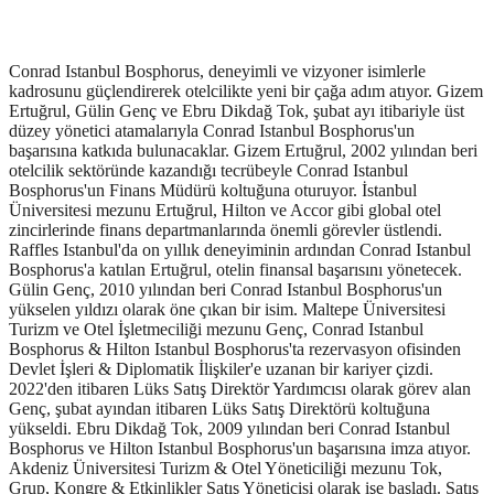
Conrad Istanbul Bosphorus, deneyimli ve vizyoner isimlerle
kadrosunu güçlendirerek otelcilikte yeni bir çağa adım atıyor. Gizem
Ertuğrul, Gülin Genç ve Ebru Dikdağ Tok, şubat ayı itibariyle üst
düzey yönetici atamalarıyla Conrad Istanbul Bosphorus'un
başarısına katkıda bulunacaklar. Gizem Ertuğrul, 2002 yılından beri
otelcilik sektöründe kazandığı tecrübeyle Conrad Istanbul
Bosphorus'un Finans Müdürü koltuğuna oturuyor. İstanbul
Üniversitesi mezunu Ertuğrul, Hilton ve Accor gibi global otel
zincirlerinde finans departmanlarında önemli görevler üstlendi.
Raffles Istanbul'da on yıllık deneyiminin ardından Conrad Istanbul
Bosphorus'a katılan Ertuğrul, otelin finansal başarısını yönetecek.
Gülin Genç, 2010 yılından beri Conrad Istanbul Bosphorus'un
yükselen yıldızı olarak öne çıkan bir isim. Maltepe Üniversitesi
Turizm ve Otel İşletmeciliği mezunu Genç, Conrad Istanbul
Bosphorus & Hilton Istanbul Bosphorus'ta rezervasyon ofisinden
Devlet İşleri & Diplomatik İlişkiler'e uzanan bir kariyer çizdi.
2022'den itibaren Lüks Satış Direktör Yardımcısı olarak görev alan
Genç, şubat ayından itibaren Lüks Satış Direktörü koltuğuna
yükseldi. Ebru Dikdağ Tok, 2009 yılından beri Conrad Istanbul
Bosphorus ve Hilton Istanbul Bosphorus'un başarısına imza atıyor.
Akdeniz Üniversitesi Turizm & Otel Yöneticiliği mezunu Tok,
Grup, Kongre & Etkinlikler Satış Yöneticisi olarak işe başladı. Satış