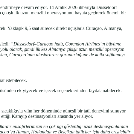
çlendirmeye devam ediyor. 14 Aralık 2026 itibarıyla Düsseldorf
çıkışlı ilk uzun menzilli operasyonunu hayata geçirerek önemli bir
cek. Yaklaşık 9,5 saat sürecek direkt uçuşlarla Curaçao, Almanya,
yledi:
“Düsseldorf–Curaçao hattı, Corendon Airlines’ın büyüme
yolu olarak, şimdi ilk kez Almanya çıkışlı uzun menzilli operasyon
rken, Curaçao’nun uluslararası görünürlüğüne de katkı sağlamayı
hat edebilecek.
menüsünden ek yiyecek ve içecek seçeneklerinden faydalanabilecek.
caklığıyla yılın her döneminde güneşli bir tatil deneyimi sunuyor.
 ettiği Karayip destinasyonları arasında yer alıyor.
ardır misafirlerimizin en çok ilgi gösterdiği uzak destinasyonlardan
açao’yu Alman, Hollandalı ve Belçikalı tatilciler için daha erişilebilir