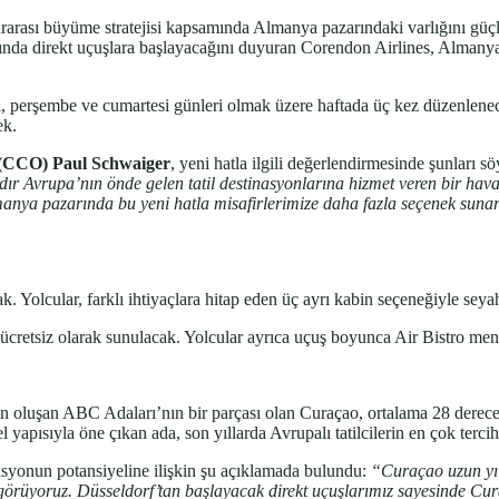
lararası büyüme stratejisi kapsamında Almanya pazarındaki varlığını gü
nda direkt uçuşlara başlayacağını duyuran Corendon Airlines, Almanya 
si, perşembe ve cumartesi günleri olmak üzere haftada üç kez düzenlene
ek.
 (CCO) Paul Schwaiger
, yeni hatla ilgili değerlendirmesinde şunları sö
dır Avrupa’nın önde gelen tatil destinasyonlarına hizmet veren bir hava
anya pazarında bu yeni hatla misafirlerimize daha fazla seçenek suna
k. Yolcular, farklı ihtiyaçlara hitap eden üç ayrı kabin seçeneğiyle seya
ay ücretsiz olarak sunulacak. Yolcular ayrıca uçuş boyunca Air Bistro 
oluşan ABC Adaları’nın bir parçası olan Curaçao, ortalama 28 derece sı
 yapısıyla öne çıkan ada, son yıllarda Avrupalı tatilcilerin en çok tercih
asyonun potansiyeline ilişkin şu açıklamada bulundu:
“Curaçao uzun yıll
ını görüyoruz. Düsseldorf’tan başlayacak direkt uçuşlarımız sayesinde Cur