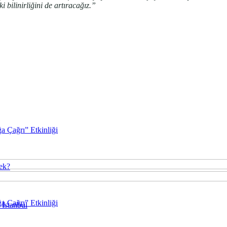
 bilinirliğini de artıracağız.”
a Çağrı” Etkinliği
cek?
a Çağrı” Etkinliği
 İstanbul