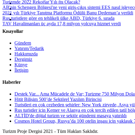
Turizmde 2022 Rekorlar Yılı mı Olacak?
AB'nin Schengen Bölgesi'ne yeni giriş-çıkış sistemi EES nasıl işleye
2021 yılı Türkiye Tanıtma Platformu Ödülü Banu Dedeman’a verildi
Rus turistlere göre en tehlikeli ülke ABD, Türkiye 6. sırada
TAV Havalimanları üç ayda 17,8 milyon yolcuya hizmet verdi
Kısayollar
Gündem
Yatırım/Tedarik
Hakkımızda
Dergimiz
Künye
İletişim
Haberler
Destek Var... Ama Mücadele de Var; Turizme 750 Milyon Dola
Hitit Bilişim 500’de Sektörel Yazılım Birincisi
Turistleri en çok cezbeden şehirler: New York zirvede, Asya yük
Rus turistler için Kemer ve Alanya en çok tercih edilen tatil bölge
ALTİD'de dijital turizm ve sektör gündemi masaya yatırıldı
Cosmos Hotel Group, Rusya’da 100 otelin inşası için yaklaşık 7
Turizm Proje Dergisi 2021 - Tüm Hakları Saklıdır.