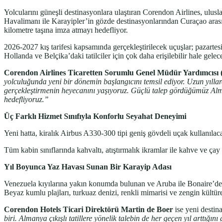
Yolcularını güneşli destinasyonlara ulaştıran Corendon Airlines, ulus
Havalimanı ile Karayipler’in gözde destinasyonlarından Curaçao arası
kilometre taşına imza atmayı hedefliyor.
2026-2027 kış tarifesi kapsamında gerçekleştirilecek uçuşlar; pazarte
Hollanda ve Belçika’daki tatilciler için çok daha erişilebilir hale gelec
Corendon Airlines Ticaretten Sorumlu Genel Müdür Yardımcısı
yolculuğunda yeni bir dönemin başlangıcını temsil ediyor. Uzun yıllar
gerçekleştirmenin heyecanını yaşıyoruz. Güçlü talep gördüğümüz Alm
hedefliyoruz.”
Üç Farklı Hizmet Sınıfıyla Konforlu Seyahat Deneyimi
Yeni hatta, kiralık Airbus A330-300 tipi geniş gövdeli uçak kullanılaca
Tüm kabin sınıflarında kahvaltı, atıştırmalık ikramlar ile kahve ve ç
Yıl Boyunca Yaz Havası Sunan Bir Karayip Adası
Venezuela kıyılarına yakın konumda bulunan ve Aruba ile Bonaire’den 
Beyaz kumlu plajları, turkuaz denizi, renkli mimarisi ve zengin kültürel
Corendon Hotels Ticari Direktörü Martin de Boer
ise yeni destin
biri. Almanya çıkışlı tatillere yönelik talebin de her geçen yıl arttığ