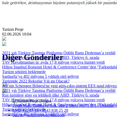
hale getirirken, destinasyonun büyüme potansiyeli yüksek bir pazardaki
Turizm Proje
02.06.2026 10:04
2021 yılı Türkiye Tanıtma Platformu Ödülü Banu Dedeman’a verildi
Diğer Gönderiler
Rus turistlere göre en tehlikeli ülke ABD, Türkiye 6. sırada
TAV Havalimanları üç ayda 17,8 milyon yolcuya hizmet verdi
Hilton İstanbul Bomonti Hotel & Conference Center’den “Farkındalığ
Turizm sektörü beklemede
Şanlıurfa’ya 402 milyona 5 yıldızlı otel geliyor
Turizmde 2022 Rekorlar Yılı mı Olacak?
AB'nin Schengen Bölgesi'ne yeni giriş-çıkış sistemi EES nasıl işleye
2021 yılı Türkiye Tanıtma Platformu Ödülü Banu Dedeman’a verildi
Rus turistlere göre en tehlikeli ülke ABD, Türkiye 6. sırada
TAV Havalimanları üç ayda 17,8 milyon yolcuya hizmet verdi
Hilton İstanbul Bomonti Hotel & Conference Center’den “Farkındalığ
Ferah Mah. Taşlıbayır Sok. İlke 2 Sitesi No:73 D.14 Üsküdar –
Turizm sektörü beklemede
0542 412 07 16 - 0543 838 25 28
Şanlıurfa’ya 402 milyona 5 yıldızlı otel geliyor
bulent@turizmprojedergisi.com