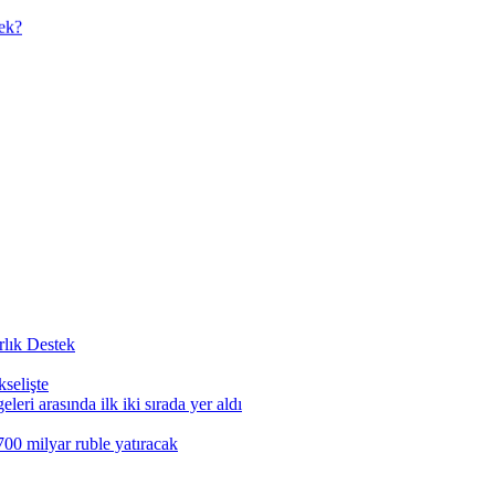
cek?
rlık Destek
selişte
leri arasında ilk iki sırada yer aldı
00 milyar ruble yatıracak