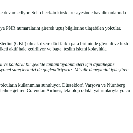
ye devam ediyor. Self check-in kioskları sayesinde havalimanlarında
eya PNR numaralarını girerek uçuş bilgilerine ulaşabilen yolcular,
rlini (GBP) olmak üzere dört farklı para biriminde güvenli ve hızlı
eti aktif hale getiriliyor ve bagaj teslim işlemi kolaylıkla
ı ve konforlu bir şekilde tamamlayabilmeleri için dijitalleşme
yonel süreçlerimizi de güçlendiriyoruz. Misafir deneyimini iyileştiren
yolcuların kullanımına sunuluyor. Düsseldorf, Varşova ve Nürnberg
haline getiren Corendon Airlines, teknoloji odaklı yatırımlarıyla yolcu