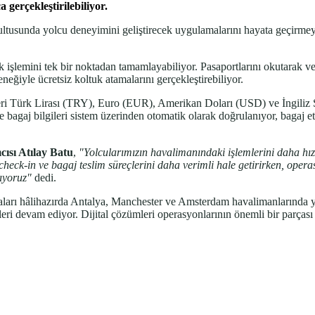
 gerçekleştirilebiliyor.
rultusunda yolcu deneyimini geliştirecek uygulamalarını hayata geçirme
çok işlemini tek bir noktadan tamamlayabiliyor. Pasaportlarını okutarak v
neğiyle ücretsiz koltuk atamalarını gerçekleştirebiliyor.
i Türk Lirası (TRY), Euro (EUR), Amerikan Doları (USD) ve İngiliz Ste
 bagaj bilgileri sistem üzerinden otomatik olarak doğrulanıyor, bagaj etik
sı Atılay Batu
,
"Yolcularımızın havalimanındaki işlemlerini daha hızl
heck-in ve bagaj teslim süreçlerini daha verimli hale getirirken, operas
ıyoruz"
dedi.
amaları hâlihazırda Antalya, Manchester ve Amsterdam havalimanlarında 
eri devam ediyor. Dijital çözümleri operasyonlarının önemli bir parçası 