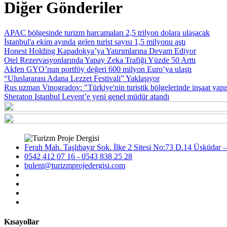
Diğer Gönderiler
APAC bölgesinde turizm harcamaları 2,5 trilyon dolara ulaşacak
İstanbul'a ekim ayında gelen turist sayısı 1,5 milyonu aştı
Honest Holding Kapadokya’ya Yatırımlarına Devam Ediyor
Otel Rezervasyonlarında Yapay Zeka Trafiği Yüzde 50 Arttı
Akfen GYO’nun portföy değeri 600 milyon Euro’ya ulaştı
“Uluslararası Adana Lezzet Festivali” Yaklaşıyor
Rus uzman Vinogradov: "Türkiye'nin turistik bölgelerinde inşaat yapı
Sheraton Istanbul Levent’e yeni genel müdür atandı
Ferah Mah. Taşlıbayır Sok. İlke 2 Sitesi No:73 D.14 Üsküdar –
0542 412 07 16 - 0543 838 25 28
bulent@turizmprojedergisi.com
Kısayollar