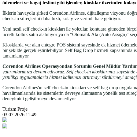
ödemeleri ve bagaj teslimi gibi işlemler, kiosklar üzerinden kolayca
İlklerin havayolu şirketi Corendon Airlines, dijitalleşme vizyonu doğ
check-in süreçlerini daha hızlı, kolay ve verimli hale getiriyor.
Yeni nesil self check-in kioskları ile yolcular, kontuara gitmeden bir
ücretli koltuk satın alabiliyor ya da "Otomatik Ata (Auto Assign)" seçe
Kiosklarda yer alan entegre POS sistemi sayesinde ek hizmet ödemeler
bir şekilde gerçekleştirilebiliyor. Self Bag Drop hizmeti kapsamında ise
tamamlanıyor.
Corendon Airlines Operasyondan Sorumlu Genel Müdür Yardımcı
yatırımlarımıza devam ediyoruz. Self check-in kiosklarımız sayesinde c
yenilikçi uygulamalarla hizmet kalitemizi artırmayı sürdürmeyi amaçl
Corendon Airlines'ın self check-in kioskları ve self bag drop uygul
havalimanlarında ise sistemlerin devreye alınmasına yönelik test süreçl
deneyimini geliştirmeye devam ediyor.
Turizm Proje
03.07.2026 11:49