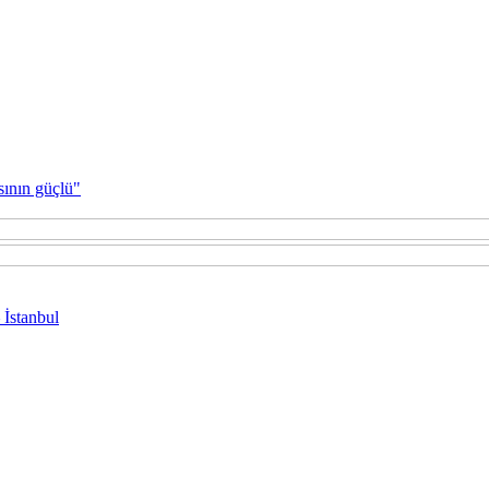
sının güçlü"
 İstanbul