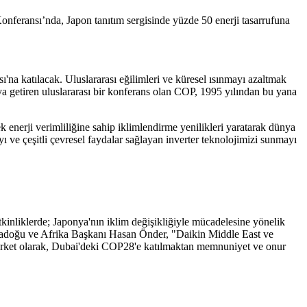
Konferansı’nda, Japon tanıtım sergisinde yüzde 50 enerji tasarrufuna
ı'na katılacak. Uluslararası eğilimleri ve küresel ısınmayı azaltmak
araya getiren uluslararası bir konferans olan COP, 1995 yılından bu yana
nerji verimliliğine sahip iklimlendirme yenilikleri yaratarak dünya
 ve çeşitli çevresel faydalar sağlayan inverter teknolojimizi sunmayı
inliklerde; Japonya'nın iklim değişikliğiyle mücadelesine yönelik
rtadoğu ve Afrika Başkanı Hasan Önder, "Daikin Middle East ve
ir şirket olarak, Dubai'deki COP28'e katılmaktan memnuniyet ve onur