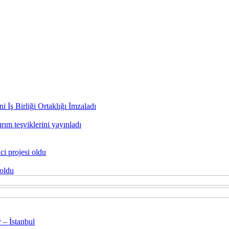
 İş Birliği Ortaklığı İmzaladı
rım teşviklerini yayınladı
ci projesi oldu
 oldu
 – İstanbul