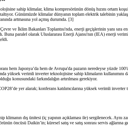
nolojisine sahip klimalar, klima kompresörünün dönüş hızını ortam koşul
azaltıyor. Günümüzde klimalar dünyanın toplam elektrik talebinin yaklaş
oranında artmasına yol açmış durumda. [3]
 ve İklim Bakanları Toplantısı'nda, enerji geçişlerinin yanı sıra en ge
dı. Buna paralel olarak Uluslararası Enerji Ajansı'nın (IEA) enerji verimli
eldi.
arın oranı hem Japonya’da hem de Avrupa'da pazarın neredeyse yüzde 1
 yüksek verimli inverter teknolojisine sahip klimaların kullanımını da
olduğu konusundaki farkındalığın artırılması gerekiyor.
P28’de yer alarak; konferans katılımcılarına yüksek verimli inverter t
p klimanın dış ünitesi (iç yapının açıklaması ile) sergilenecek. Aynı zam
örünün öncüsü Daikin’in; küresel satış ve satış sonrası servis ağlarına 