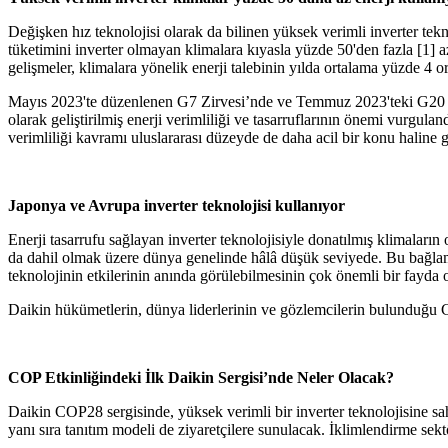
Değişken hız teknolojisi olarak da bilinen yüksek verimli inverter tek
tüketimini inverter olmayan klimalara kıyasla yüzde 50'den fazla [1] 
gelişmeler, klimalara yönelik enerji talebinin yılda ortalama yüzde 4 
Mayıs 2023'te düzenlenen G7 Zirvesi’nde ve Temmuz 2023'teki G20 Çevre
olarak geliştirilmiş enerji verimliliği ve tasarruflarının önemi vurgulan
verimliliği kavramı uluslararası düzeyde de daha acil bir konu haline g
Japonya ve Avrupa inverter teknolojisi kullanıyor
Enerji tasarrufu sağlayan inverter teknolojisiyle donatılmış klimal
da dahil olmak üzere dünya genelinde hâlâ düşük seviyede. Bu bağlamda
teknolojinin etkilerinin anında görülebilmesinin çok önemli bir fayda 
Daikin hükümetlerin, dünya liderlerinin ve gözlemcilerin bulunduğu CO
COP Etkinliğindeki İlk Daikin Sergisi’nde Neler Olacak?
Daikin COP28 sergisinde, yüksek verimli bir inverter teknolojisine sahi
yanı sıra tanıtım modeli de ziyaretçilere sunulacak. İklimlendirme sekt