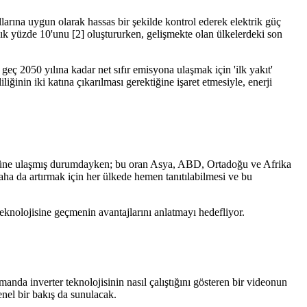
larına uygun olarak hassas bir şekilde kontrol ederek elektrik güç
ık yüzde 10'unu [2] oluştururken, gelişmekte olan ülkelerdeki son
ç 2050 yılına kadar net sıfır emisyona ulaşmak için 'ilk yakıt'
liğinin iki katına çıkarılması gerektiğine işaret etmesiyle, enerji
00'üne ulaşmış durumdayken; bu oran Asya, ABD, Ortadoğu ve Afrika
ha da artırmak için her ülkede hemen tanıtılabilmesi ve bu
eknolojisine geçmenin avantajlarını anlatmayı hedefliyor.
anda inverter teknolojisinin nasıl çalıştığını gösteren bir videonun
genel bir bakış da sunulacak.