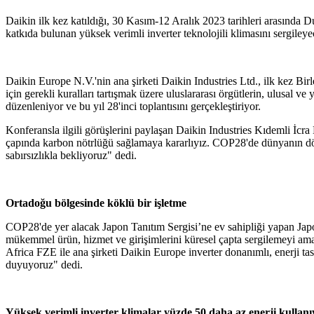
Daikin ilk kez katıldığı, 30 Kasım-12 Aralık 2023 tarihleri arasında D
katkıda bulunan yüksek verimli inverter teknolojili klimasını sergileye
Daikin Europe N.V.'nin ana şirketi Daikin Industries Ltd., ilk kez Bir
için gerekli kuralları tartışmak üzere uluslararası örgütlerin, ulusal v
düzenleniyor ve bu yıl 28'inci toplantısını gerçekleştiriyor.
Konferansla ilgili görüşlerini paylaşan Daikin Industries Kıdemli İc
çapında karbon nötrlüğü sağlamaya kararlıyız. COP28'de dünyanın dört 
sabırsızlıkla bekliyoruz" dedi.
Ortadoğu bölgesinde köklü bir işletme
COP28'de yer alacak Japon Tanıtım Sergisi’ne ev sahipliği yapan Japo
mükemmel ürün, hizmet ve girişimlerini küresel çapta sergilemeyi am
Africa FZE ile ana şirketi Daikin Europe inverter donanımlı, enerji ta
duyuyoruz" dedi.
Yüksek verimli inverter klimalar yüzde 50 daha az enerji kullanı