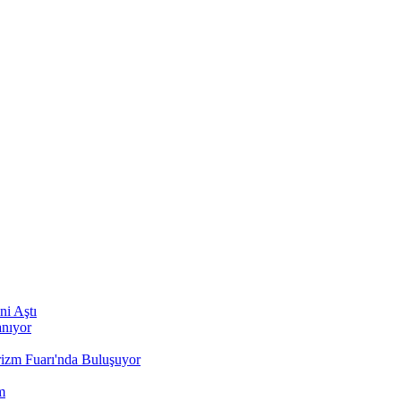
ni Aştı
anıyor
rizm Fuarı'nda Buluşuyor
m