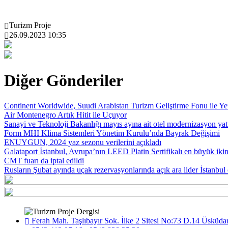
Turizm Proje
26.09.2023 10:35
Diğer Gönderiler
Continent Worldwide, Suudi Arabistan Turizm Geliştirme Fonu ile Yeni
Air Montenegro Artık Hitit ile Uçuyor
Sanayi ve Teknoloji Bakanlığı mayıs ayına ait otel modernizasyon yatı
Form MHI Klima Sistemleri Yönetim Kurulu’nda Bayrak Değişimi
ENUYGUN, 2024 yaz sezonu verilerini açıkladı
Galataport İstanbul, Avrupa’nın LEED Platin Sertifikalı en büyük ikin
CMT fuarı da iptal edildi
Rusların Şubat ayında uçak rezervasyonlarında açık ara lider İstanbul
Ferah Mah. Taşlıbayır Sok. İlke 2 Sitesi No:73 D.14 Üsküdar