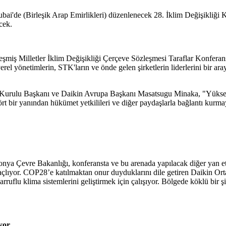
ubai'de (Birleşik Arap Emirlikleri) düzenlenecek 28. İklim Değişikliği 
cek.
leşmiş Milletler İklim Değişikliği Çerçeve Sözleşmesi Taraflar Konferans
e yerel yönetimlerin, STK'ların ve önde gelen şirketlerin liderlerini bir 
ra Kurulu Başkanı ve Daikin Avrupa Başkanı Masatsugu Minaka, "Yüksek e
bir yanından hükümet yetkilileri ve diğer paydaşlarla bağlantı kurmayı
nya Çevre Bakanlığı, konferansta ve bu arenada yapılacak diğer yan etk
açlıyor. COP28’e katılmaktan onur duyduklarını dile getiren Daikin O
sarruflu klima sistemlerini geliştirmek için çalışıyor. Bölgede köklü b
yor