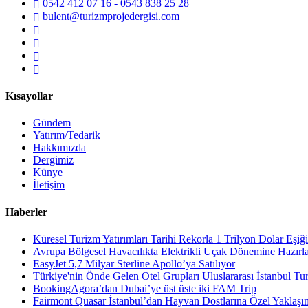
0542 412 07 16 - 0543 838 25 28
bulent@turizmprojedergisi.com
Kısayollar
Gündem
Yatırım/Tedarik
Hakkımızda
Dergimiz
Künye
İletişim
Haberler
Küresel Turizm Yatırımları Tarihi Rekorla 1 Trilyon Dolar Eşiği
Avrupa Bölgesel Havacılıkta Elektrikli Uçak Dönemine Hazırl
EasyJet 5,7 Milyar Sterline Apollo’ya Satılıyor
Türkiye'nin Önde Gelen Otel Grupları Uluslararası İstanbul Tu
BookingAgora’dan Dubai’ye üst üste iki FAM Trip
Fairmont Quasar İstanbul’dan Hayvan Dostlarına Özel Yaklaşı