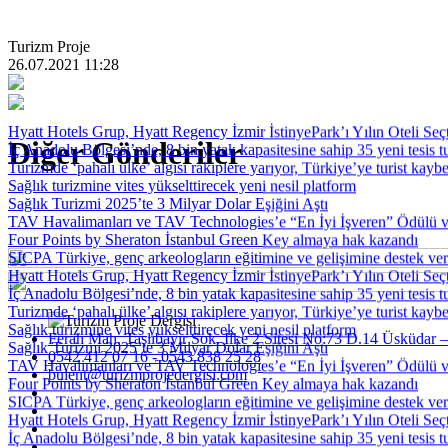
Turizm Proje
26.07.2021 11:28
Hyatt Hotels Grup, Hyatt Regency İzmir İstinyePark’ı Yılın Oteli Seçt
Diğer Gönderiler
İç Anadolu Bölgesi’nde, 8 bin yatak kapasitesine sahip 35 yeni tesis t
Turizmde ‘pahalı ülke’ algısı rakiplere yarıyor, Türkiye’ye turist kaybet
Sağlık turizmine vites yükselttirecek yeni nesil platform
Sağlık Turizmi 2025’te 3 Milyar Dolar Eşiğini Aştı
TAV Havalimanları ve TAV Technologies’e “En İyi İşveren” Ödülü ve
Four Points by Sheraton İstanbul Green Key almaya hak kazandı
SICPA Türkiye, genç arkeologların eğitimine ve gelişimine destek ve
Hyatt Hotels Grup, Hyatt Regency İzmir İstinyePark’ı Yılın Oteli Seçt
İç Anadolu Bölgesi’nde, 8 bin yatak kapasitesine sahip 35 yeni tesis t
Turizmde ‘pahalı ülke’ algısı rakiplere yarıyor, Türkiye’ye turist kaybet
Sağlık turizmine vites yükselttirecek yeni nesil platform
Ferah Mah. Taşlıbayır Sok. İlke 2 Sitesi No:73 D.14 Üsküdar –
Sağlık Turizmi 2025’te 3 Milyar Dolar Eşiğini Aştı
0542 412 07 16 - 0543 838 25 28
TAV Havalimanları ve TAV Technologies’e “En İyi İşveren” Ödülü ve
bulent@turizmprojedergisi.com
Four Points by Sheraton İstanbul Green Key almaya hak kazandı
SICPA Türkiye, genç arkeologların eğitimine ve gelişimine destek ve
Hyatt Hotels Grup, Hyatt Regency İzmir İstinyePark’ı Yılın Oteli Seçt
İç Anadolu Bölgesi’nde, 8 bin yatak kapasitesine sahip 35 yeni tesis t