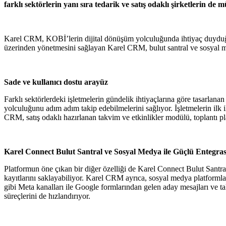
farklı sektörlerin yanı sıra tedarik ve satış odaklı şirketlerin d
Karel CRM, KOBİ’lerin dijital dönüşüm yolculuğunda ihtiyaç duyduğu bu
üzerinden yönetmesini sağlayan Karel CRM, bulut santral ve sosyal med
Sade ve kullanıcı dostu arayüz
Farklı sektörlerdeki işletmelerin gündelik ihtiyaçlarına göre tasarlana
yolculuğunu adım adım takip edebilmelerini sağlıyor. İşletmelerin ilk 
CRM, satış odaklı hazırlanan takvim ve etkinlikler modülü, toplantı pla
Karel Connect Bulut Santral ve Sosyal Medya ile Güçlü Entegra
Platformun öne çıkan bir diğer özelliği de Karel Connect Bulut Santral 
kayıtlarını saklayabiliyor. Karel CRM ayrıca, sosyal medya platformla
gibi Meta kanalları ile Google formlarından gelen aday mesajları ve tale
süreçlerini de hızlandırıyor.