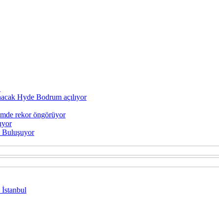
’
sunacak Hyde Bodrum açılıyor
zmde rekor öngörüyor
ıyor
e Buluşuyor
 İstanbul