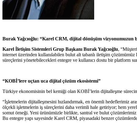
Burak Yağcıoğlu: “Karel CRM, dijital dönüşüm vizyonumuzun b
Karel İletişim Sistemleri Grup Başkanı Burak Yağcıoğlu
, “Müşter
internet üzerinden kullanılabilen bulut alt tabanlı iletişim çözümümüz
süreçlerini yönetebilecekleri entegre ve kullanıcı dostu bir platform s
“KOBİ’lere uçtan uca dijital çözüm ekosistemi”
Türkiye ekonomisinin bel kemiği olan KOBİ’lerin dijitalleşme sürecine
“İşletmelerin dijitalleşmesini hızlandırmak, en önemli hedeflerimiz aras
ölçekli işletmelerin iş süreçlerini daha verimli hale getiriyor; hem
somut örneği. Yeni ürünümüzle birlikte, santral ve bulut çözümlerimi
Bu entegre yapı sayesinde Karel CRM, piyasadaki benzer çözümlerden