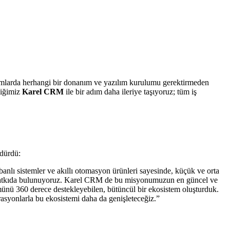
urumlarda herhangi bir donanım ve yazılım kurulumu gerektirmeden
rdiğimiz
Karel CRM
ile bir adım daha ileriye taşıyoruz; tüm iş
rdürdü:
tabanlı sistemler ve akıllı otomasyon ürünleri sayesinde, küçük ve orta
ına katkıda bulunuyoruz. Karel CRM de bu misyonumuzun en güncel ve
münü 360 derece destekleyebilen, bütüncül bir ekosistem oluşturduk.
syonlarla bu ekosistemi daha da genişleteceğiz.”