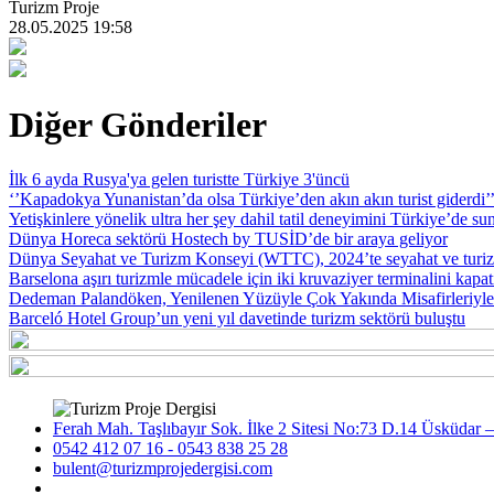
Turizm Proje
28.05.2025 19:58
Diğer Gönderiler
İlk 6 ayda Rusya'ya gelen turistte Türkiye 3'üncü
‘’Kapadokya Yunanistan’da olsa Türkiye’den akın akın turist giderdi’
Yetişkinlere yönelik ultra her şey dahil tatil deneyimini Türkiye’de 
Dünya Horeca sektörü Hostech by TUSİD’de bir araya geliyor
Dünya Seyahat ve Turizm Konseyi (WTTC), 2024’te seyahat ve turi
Barselona aşırı turizmle mücadele için iki kruvaziyer terminalini kapat
Dedeman Palandöken, Yenilenen Yüzüyle Çok Yakında Misafirleriyl
Barceló Hotel Group’un yeni yıl davetinde turizm sektörü buluştu
Ferah Mah. Taşlıbayır Sok. İlke 2 Sitesi No:73 D.14 Üsküdar –
0542 412 07 16 - 0543 838 25 28
bulent@turizmprojedergisi.com