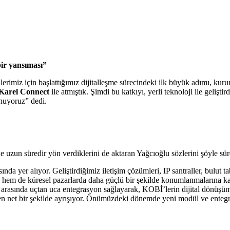
ir yansıması”
ilerimiz için başlattığımız dijitalleşme sürecindeki ilk büyük adımı, k
Karel Connect
ile atmıştık. Şimdi bu katkıyı, yerli teknoloji ile gelişti
unuyoruz” dedi.
 uzun süredir yön verdiklerini de aktaran Yağcıoğlu sözlerini şöyle sü
ında yer alıyor. Geliştirdiğimiz iletişim çözümleri, IP santraller, bulut 
 yerel hem de küresel pazarlarda daha güçlü bir şekilde konumlanmalar
z arasında uçtan uca entegrasyon sağlayarak, KOBİ’lerin dijital dönüşü
 net bir şekilde ayrışıyor. Önümüzdeki dönemde yeni modül ve entegra