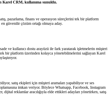
rilen Karel CRM, kullanıma sunuldu.
tış, pazarlama, finans ve operasyon süreçlerini tek bir platform
i en güvenilir çözüm ortağı olmaya aday.
sade ve kullanıcı dostu arayüzü ile fark yaratarak işletmelerin müşteri
 tek bir platform üzerinden kolayca yönetebilmelerini sağlayan Karel
ylaştırıyor.
iyor, satış ekipleri için müşteri aramaları yapabiliyor ve ses
ada toplamasına imkan veriyor. Böylece Whatsapp, Facebook, Instagram
dijital reklamlar aracılığıyla elde ettikleri adayları yönetirken, satış