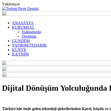
Yükleniyor
ANASAYFA
KURUMSAL
Hakkımızda
Dergimiz
GÜNDEM
YATIRIM/TEDARİK
KÜNYE
İLETİŞİM
Dijital Dönüşüm Yolculuğunda
Türkiye'nin önde gelen teknoloji şirketlerinden Karel, küçük ve or