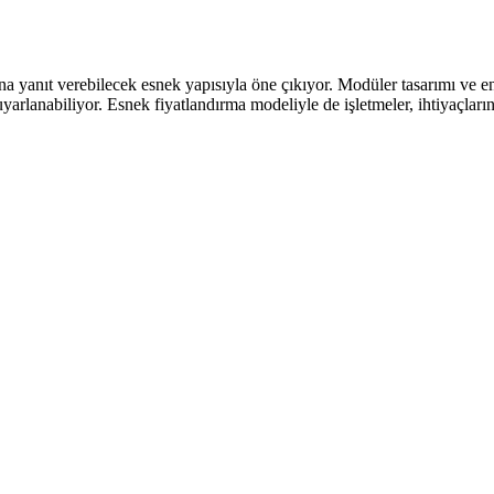
rına yanıt verebilecek esnek yapısıyla öne çıkıyor. Modüler tasarımı ve
e uyarlanabiliyor. Esnek fiyatlandırma modeliyle de işletmeler, ihtiyaçla