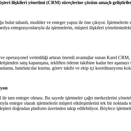
e müşteri ilişkileri yönetimi (CRM) süreçlerine çözüm amaçlı gelişti
lut tabanlı, modüler ve entegre yapısı ile öne çıkıyor. İşletmelerin sa
ya entegrasyonlarıyla da işletmelerin, müşteri ilişkileri yönetimindek
n ve operasyonel verimliliği artıran önemli avantajlar sunan Karel CRM, 
iletişimden satış kapanışına, tekliften ödeme takibine kadar her aşamayı
nlama, hatırlatıcılar kurma, görev takibi ve ekip içi koordinasyonu kola
syon
ile tam entegre olması. Bu sayede işletmeler çağrı merkezlerini yönetebil
rıyla entegre olarak işletmelerin müşteri etkileşimlerini tek bir nokt
pleri doğrudan platform üzerinden takip edilebiliyor. Böylece işletmeler, 