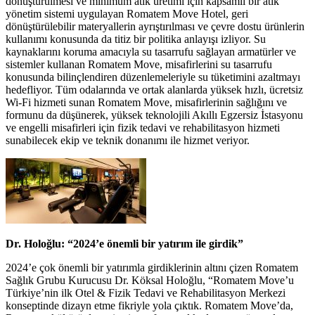
dönüştürülmesi ve minimum atık üretimi için kapsamlı bir atık
yönetim sistemi uygulayan Romatem Move Hotel, geri
dönüştürülebilir materyallerin ayrıştırılması ve çevre dostu ürünlerin
kullanımı konusunda da titiz bir politika anlayışı izliyor. Su
kaynaklarını koruma amacıyla su tasarrufu sağlayan armatürler ve
sistemler kullanan Romatem Move, misafirlerini su tasarrufu
konusunda bilinçlendiren düzenlemeleriyle su tüketimini azaltmayı
hedefliyor. Tüm odalarında ve ortak alanlarda yüksek hızlı, ücretsiz
Wi-Fi hizmeti sunan Romatem Move, misafirlerinin sağlığını ve
formunu da düşünerek, yüksek teknolojili Akıllı Egzersiz İstasyonu
ve engelli misafirleri için fizik tedavi ve rehabilitasyon hizmeti
sunabilecek ekip ve teknik donanımı ile hizmet veriyor.
Dr. Holoğlu: “2024’e önemli bir yatırım ile girdik”
2024’e çok önemli bir yatırımla girdiklerinin altını çizen Romatem
Sağlık Grubu Kurucusu Dr. Köksal Holoğlu, “Romatem Move’u
Türkiye’nin ilk Otel & Fizik Tedavi ve Rehabilitasyon Merkezi
konseptinde dizayn etme fikriyle yola çıktık. Romatem Move’da,