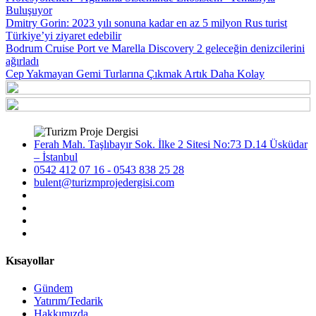
Buluşuyor
Dmitry Gorin: 2023 yılı sonuna kadar en az 5 milyon Rus turist
Türkiye’yi ziyaret edebilir
Bodrum Cruise Port ve Marella Discovery 2 geleceğin denizcilerini
ağırladı
Cep Yakmayan Gemi Turlarına Çıkmak Artık Daha Kolay
Ferah Mah. Taşlıbayır Sok. İlke 2 Sitesi No:73 D.14 Üsküdar
– İstanbul
0542 412 07 16 - 0543 838 25 28
bulent@turizmprojedergisi.com
Kısayollar
Gündem
Yatırım/Tedarik
Hakkımızda