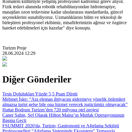
Romatem kültürüyle yetişmiş profesyonel kadromuz görev alıyor.
Fizik tedavi alanında robotik rehabilitasyondan hidroterapiye,
masajdan ozon tedavisine kadar uluslararası standartlarda, güncel
seçeneklerini sunabiliyoruz. Uzmanlıklarını bilim ve teknoloji ile
birleştiren profesyonel ekibimiz, misafirlerimizin ağrısız ve özgürce
hareket edebilmeleri için hazırlar" diye konuştu.
Turizm Proje
28.06.2024 12:29
Diğer Gönderiler
Tesis Dolulukları Yüzde 5,5 Puan Düştü
Mehmet İşler: “Ara eleman ihtiyacını gidermeye yönelik önlemleri
almazsa turist gelse bile ona hizmet verecek işgücümüz olmayacak”
Hattat Bodrum Turizm’den 720 milyona otel projesi
Caner Şahin, Şef Olarak Hilton Mainz’ın Mutfak Operasyonunun
Başına Geçti
FSUMMIT 2026'da, Turizm, Gastronomi ve Ağırlama Sektörü
Profesyonelleri “Ağırlama Sisteminde Ekosistem” Temasıyla