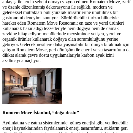
anlayışı ile tercih sebebi olmayı vizyon edinen Romatem Move, zarif
ve özenle düzenlenmiş dekorasyonu ile sağlıklı, modern ve
geleneksel mutfakları buluşturarak misafirlerine unutulmaz bir
gastronomi deneyimi sunuyor. Sürdürülebilir turizm bilinciyle
hareket eden Romatem Move Restoranı; en taze ve yerel ürünleri
kullanarak hazırladığı lezzetleriyle hem doğaya hem de damak
zevkine hitap ediyor; menülerinde mevsiminde yetişen, yerel ve
organik ürünler kullanarak doğaya olan sorumluluğunu yerine
getiriyor. Gelecek nesillere daha yaşanabilir bir dünya bırakmak için
çalışan Romatem Move, geri dönüşüm ile enerji ve su tasarrufunu da
dikkat alarak çevre dostu uygulamalarıyla karbon ayak izini
azaltmayı amaçlıyor.
Romtem Move İstanbul, “doğa dostu”
Aydınlatma ve ısıtma sistemlerinde, güneş enerjisi gibi yenilenebilir
enerji kaynaklarından faydalanarak enerji tasarrufunu, atıkların geri