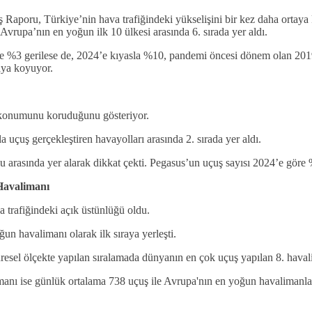
ru, Türkiye’nin hava trafiğindeki yükselişini bir kez daha ortaya 
Avrupa’nın en yoğun ilk 10 ülkesi arasında 6. sırada yer aldı.
e %3 gerilese de, 2024’e kıyasla %10, pandemi öncesi dönem olan 2019’
aya koyuyor.
konumunu koruduğunu gösteriyor.
 uçuş gerçekleştiren havayolları arasında 2. sırada yer aldı.
u arasında yer alarak dikkat çekti. Pegasus’un uçuş sayısı 2024’e göre 
Havalimanı
 trafiğindeki açık üstünlüğü oldu.
n havalimanı olarak ilk sıraya yerleşti.
resel ölçekte yapılan sıralamada dünyanın en çok uçuş yapılan 8. haval
anı ise günlük ortalama 738 uçuş ile Avrupa'nın en yoğun havalimanları