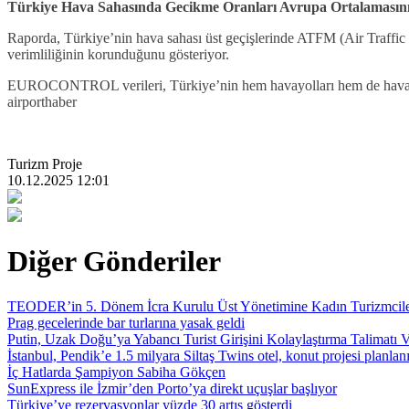
Türkiye Hava Sahasında Gecikme Oranları Avrupa Ortalama­sını
Raporda, Türkiye’nin hava sahası üst geçişlerinde ATFM (Air Traffic 
verimliliğinin korunduğunu gösteriyor.
EUROCONTROL verileri, Türkiye’nin hem havayolları hem de havalima
airporthaber
Turizm Proje
10.12.2025 12:01
Diğer Gönderiler
TEODER’in 5. Dönem İcra Kurulu Üst Yönetimine Kadın Turizmci
Prag gecelerinde bar turlarına yasak geldi
Putin, Uzak Doğu’ya Yabancı Turist Girişini Kolaylaştırma Talimatı V
İstanbul, Pendik’e 1.5 milyara Siltaş Twins otel, konut projesi planlan
İç Hatlarda Şampiyon Sabiha Gökçen
SunExpress ile İzmir’den Porto’ya direkt uçuşlar başlıyor
Türkiye’ye rezervasyonlar yüzde 30 artış gösterdi