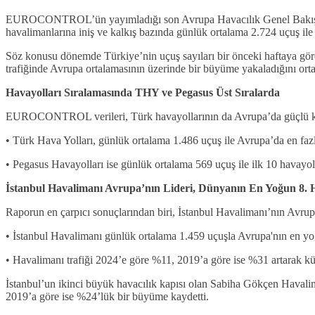
EUROCONTROL’ün yayımladığı son Avrupa Havacılık Genel Bakış Rapo
havalimanlarına iniş ve kalkış bazında günlük ortalama 2.724 uçuş ile 
Söz konusu dönemde Türkiye’nin uçuş sayıları bir önceki haftaya gör
trafiğinde Avrupa ortalamasının üzerinde bir büyüme yakaladığını ort
Havayolları Sıralamasında THY ve Pegasus Üst Sıralarda
EUROCONTROL verileri, Türk havayollarının da Avrupa’da güçlü 
• Türk Hava Yolları, günlük ortalama 1.486 uçuş ile Avrupa’da en fazla
• Pegasus Havayolları ise günlük ortalama 569 uçuş ile ilk 10 havayol
İstanbul Havalimanı Avrupa’nın Lideri, Dünyanın En Yoğun 8. 
Raporun en çarpıcı sonuçlarından biri, İstanbul Havalimanı’nın Avrupa
• İstanbul Havalimanı günlük ortalama 1.459 uçuşla Avrupa'nın en yoğu
• Havalimanı trafiği 2024’e göre %11, 2019’a göre ise %31 artarak kü
İstanbul’un ikinci büyük havacılık kapısı olan Sabiha Gökçen Havalim
2019’a göre ise %24’lük bir büyüme kaydetti.