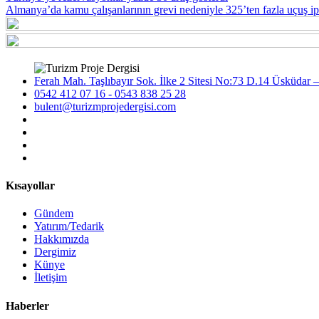
Almanya’da kamu çalışanlarının grevi nedeniyle 325’ten fazla uçuş ip
Ferah Mah. Taşlıbayır Sok. İlke 2 Sitesi No:73 D.14 Üsküdar –
0542 412 07 16 - 0543 838 25 28
bulent@turizmprojedergisi.com
Kısayollar
Gündem
Yatırım/Tedarik
Hakkımızda
Dergimiz
Künye
İletişim
Haberler