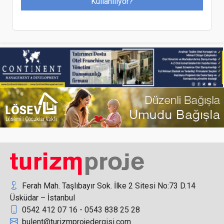
Kullanılıyor?
Ankara Gurme Festivali Gençlik Parkı’nda
Kapılarını Açtı
Bu Yıl Erken Rezervasyon Yapanlar Tatilin Keyfini
Çıkarıyor
Ferah Mah. Taşlıbayır Sok. İlke 2 Sitesi No:73 D.14
Üsküdar – İstanbul
0542 412 07 16 - 0543 838 25 28
Turizmde rekor büyüme yaşayan Mısır, EMITT
bulent@turizmprojedergisi.com