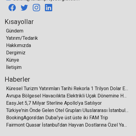
2026’da Türkiye ile ilişkilerini derinleştiriyor
Kısayollar
Gündem
Yatırım/Tedarik
IHG Hotels & Resorts, 20. markası Ruby'yi satın
Hakkımızda
alarak küresel alanda büyütmeyi hedefliyor
Dergimiz
Künye
İletişim
Haberler
"Konsiyerj hizmetleri, otel seçiminde belirleyici
Küresel Turizm Yatırımları Tarihi Rekorla 1 Trilyon Dolar Eşiğini Aştı
faktörlerden biri haline geldi”
Avrupa Bölgesel Havacılıkta Elektrikli Uçak Dönemine Hazırlanıyor
EasyJet 5,7 Milyar Sterline Apollo’ya Satılıyor
Türkiye'nin Önde Gelen Otel Grupları Uluslararası İstanbul Turizm Fuarı'nda Buluşuyor
BookingAgora’dan Dubai’ye üst üste iki FAM Trip
Fairmont Quasar İstanbul’dan Hayvan Dostlarına Özel Yaklaşım
Çeşme Turizm Fakültesi Shipley-Altındağ