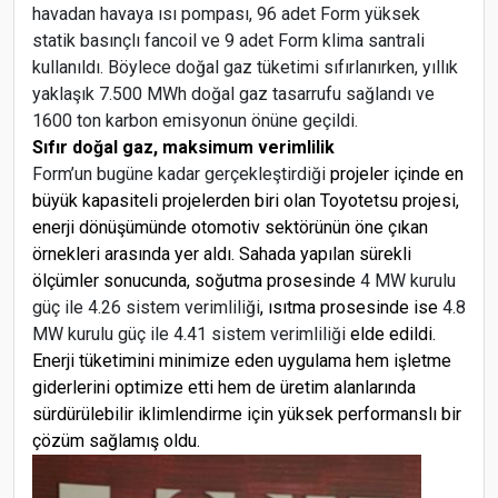
havadan havaya ısı pompası, 96 adet Form yüksek
statik basınçlı fancoil ve 9 adet Form klima santrali
kullanıldı. Böylece doğal gaz tüketimi sıfırlanırken, yıllık
yaklaşık 7.500 MWh doğal gaz tasarrufu sağlandı ve
1600 ton karbon emisyonun önüne geçildi.
Sıfır doğal gaz, maksimum verimlilik
Form’un bugüne kadar gerçekleştirdiği
projeler içinde en
büyük kapasiteli projelerden biri olan Toyotetsu projesi,
enerji dönüşümünde otomotiv sektörünün öne çıkan
örnekleri arasında yer aldı. Sahada yapılan sürekli
ölçümler sonucunda, soğutma prosesinde
4 MW kurulu
güç ile 4.26 sistem verimliliği
, ısıtma prosesinde ise
4.8
MW kurulu güç ile 4.41 sistem verimliliği
elde edildi.
Enerji tüketimini minimize eden uygulama hem işletme
giderlerini optimize etti hem de üretim alanlarında
sürdürülebilir iklimlendirme için yüksek performanslı bir
çözüm sağlamış oldu.