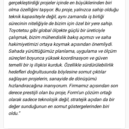
gerçekleştirdiği projeler içinde en büyüklerinden biri
olma özelliğini taşıyor. Bu proje, yalnızca sahip olduğu
teknik kapasiteyle değil, aynı zamanda iş birliği
sürecinin niteliğiyle de bizim için özel bir yere sahip.
Toyotetsu gibi global ölçekte güçlü bir üreticiyle
çalışmak, bizim mühendislik bakış açımızı ve saha
hakimiyetimizi ortaya koymak açısından önemliydi.
Sahada yürüttüğümüz planlama, uygulama ve ölçüm
süreçleri boyunca yüksek koordinasyon ve güven
temelli bir iş ilişkisi kurduk. Özellikle sürdürülebilirlik
hedefleri doğrultusunda böylesine somut çıktılar
sağlayan projelerin, sanayide de dönüşümü
hızlandıracağına inanıyorum. Firmamız açısından son
derece prestijli olan bu proje, Form’un çözüm ortağı
olarak sadece teknolojik değil, stratejik açıdan da bir
değer sunduğunun en somut göstergelerinden biri
oldu.”
Bu Yıl Erken Rezervasyon Yapanlar Tatilin Keyfini