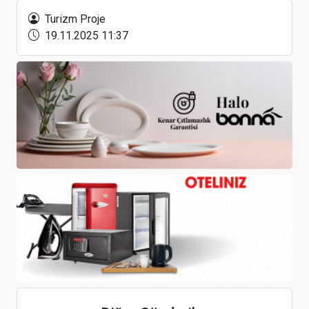
Çıkarıyor
Turizm Proje
19.11.2025 11:37
Turizmde rekor büyüme yaşayan Mısır, EMITT
2026’da Türkiye ile ilişkilerini derinleştiriyor
IHG Hotels & Resorts, 20. markası Ruby'yi satın
alarak küresel alanda büyütmeyi hedefliyor
"Konsiyerj hizmetleri, otel seçiminde belirleyici