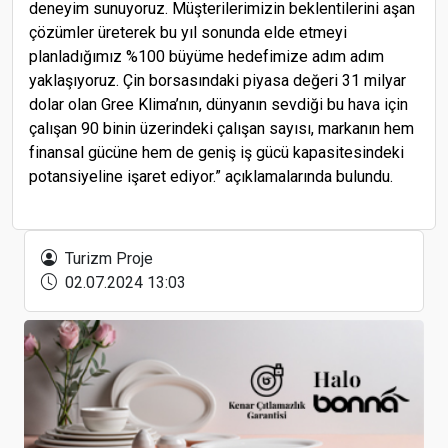
deneyim sunuyoruz. Müşterilerimizin beklentilerini aşan
çözümler üreterek bu yıl sonunda elde etmeyi
planladığımız %100 büyüme hedefimize adım adım
yaklaşıyoruz. Çin borsasındaki piyasa değeri 31 milyar
dolar olan Gree Klima’nın, dünyanın sevdiği bu hava için
çalışan 90 binin üzerindeki çalışan sayısı, markanın hem
finansal gücüne hem de geniş iş gücü kapasitesindeki
potansiyeline işaret ediyor.” açıklamalarında bulundu.
Hatay Antakya’da “Mızraklı Group Otel” projesi
planlanıyor
Turizm Proje
02.07.2024 13:03
Concorde Aria Hotel, Kuzey Kıbrıs'ta kapılarını
açtı