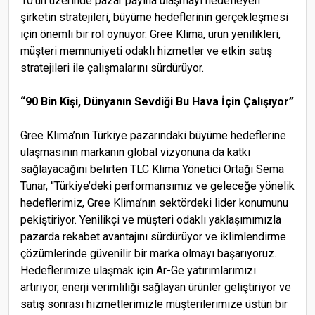
10’un üzerinde pazar payına ulaşmayı hedefleyen
şirketin stratejileri, büyüme hedeflerinin gerçekleşmesi
için önemli bir rol oynuyor. Gree Klima, ürün yenilikleri,
müşteri memnuniyeti odaklı hizmetler ve etkin satış
stratejileri ile çalışmalarını sürdürüyor.
“90 Bin Kişi, Dünyanın Sevdiği Bu Hava İçin Çalışıyor”
Gree Klima’nın Türkiye pazarındaki büyüme hedeflerine
ulaşmasının markanın global vizyonuna da katkı
sağlayacağını belirten TLC Klima Yönetici Ortağı Sema
Tunar, “Türkiye’deki performansımız ve geleceğe yönelik
hedeflerimiz, Gree Klima’nın sektördeki lider konumunu
pekiştiriyor. Yenilikçi ve müşteri odaklı yaklaşımımızla
pazarda rekabet avantajını sürdürüyor ve iklimlendirme
çözümlerinde güvenilir bir marka olmayı başarıyoruz.
Hedeflerimize ulaşmak için Ar-Ge yatırımlarımızı
artırıyor, enerji verimliliği sağlayan ürünler geliştiriyor ve
satış sonrası hizmetlerimizle müşterilerimize üstün bir