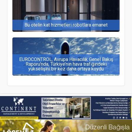
Bu otelin kat hizmetleri robotlara emanet
EUROCONTROL, Avrupa Havacılık Genel Bakış
Raporu'nda, Türkiye’nin hava trafiğindeki
yükselişini bir kez daha ortaya koydu
Corendon Airlines ücret sınıfı yapısını yeniden
yapılandırdı