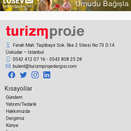
Hatay Antakya’da “Mızraklı Group Otel” projesi
planlanıyor
Ferah Mah. Taşlıbayır Sok. İlke 2 Sitesi No:73 D.14
Üsküdar – İstanbul
0542 412 07 16 - 0543 838 25 28
Concorde Aria Hotel, Kuzey Kıbrıs'ta kapılarını
bulent@turizmprojedergisi.com
açtı
Kısayollar
Gündem
Yatırım/Tedarik
Turizmde ‘Güvenli ve Yeşil Sertifika’ dönemine
Hakkımızda
geçiliyor
Dergimiz
Künye