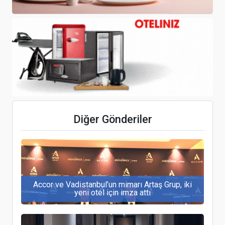
Turizmde ‘Güvenli ve Yeşil Sertifika’ dönemine
geçiliyor
Aeroflot, Dalaman ile Milas-Bodrum uçuşlarını
Diğer Gönderiler
artıyor
Accor ve Vadistanbul’un mimarı Artaş Grup, iki
yeni otel için imza attı