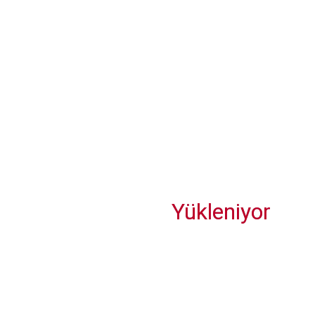
rekorunu kıramadı
DoubleTree by Hilton Şanlıurfa’ya Yeni Genel Müdür Atandı
Yükleniyor
Suriye hava sahasını, Rus sivil uçaklarının kullanımına açtı
Otellerin ISO 50001 Sertifikası alma süresi yıl sonunda
bitiyor