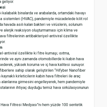
 geliyor.
esi
i kalabalık binalarda ve arabalarda, ortamdaki havayı
ima sistemleri (HVAC), pandemiyle mücadelede kilit rol
 havada asılı kalan bakteri ve virüslerin, solunum
ve alerjik reaksiyon oluşturmaması için klima ve
a filtrelerinin antibakteriyel-antiviral özellikte
yor.
üm
l-antiviral özellikte ki fitre kumaşı; ısıtma,
rinde ve aynı zamanda otomobillerde ki kabin hava
apsederek, yüksek koruma ve iç hava kalitesi sunuyor.
fiberlere sahip olarak geliştirilen “Hifyber Nanofiber
aynaklı kirleticilerin kabin hava filtreleri ile araç
 alanlarına girmesini engelleyerek, hem pandemiyle
stalarının ihtiyaç duyduğu temiz hava sirkülasyonunun
er Hava Filtresi Medyası”nı hem yüzde 100 sentetik