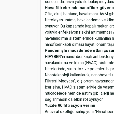
sonucunda, hava yolu ile bulaş meydana
Hava filtrelerinde nanofiber güvenc
Ofis, okul, hastane, havalimanı, AVM gib
filtreleyen; ısıtma, havalandırma ve kl
oynuyor. Bu kapsamda kapalı mekanlarda
yoluyla enfeksiyon riskini artırmaması 
havalandırma sistemlerinde kullanılan hav
nanofiber kaplı olması hayati önem taşı
Pandemiyle mücadelede etkin çöz
HIFYBER’
ın
nanofiber kaplı antibakteriye
havalandırma ve klima (HVAC) sistemle
filtrelerinde; virüs, toz ve polenleri h
Nanoteknoloji kullanılarak, nanoboyutlu 
Filtresi Medyası”, dış ortam havasından k
içerisine, HVAC sistemleriyle de yaşam
mücadelede hem de astım gibi alerji ha
sağlanmasın da etkin rol oynuyor.
Yüzde 90 filtrasyon verimi
Antiviral özelliğe sahip yeni “Nanofib