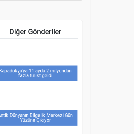
Korhan Alşan: Erken Rezervasyonun
Diğer Gönderiler
Önemi Giderek Artıyor
Kapadokya’ya 11 ayda 2 milyondan
fazla turist geldi
Antik Dünyanın Bilgelik Merkezi Gün
Yüzüne Çıkıyor