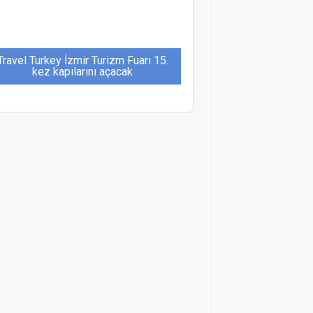
Travel Turkey İzmir Turizm Fuarı 15.
kez kapılarını açacak
Sri Lanka’da, turistleri korumak için
yeni mobil uygulama başlayacak
Rusların yılbaşı tatili seçimlerinde
Türkiye ilk sırada