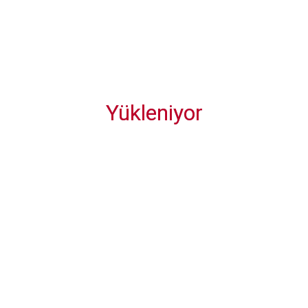
Diğer Gönderiler
Yükleniyor
Legrand Türkiye Grubu, Data Center İstanbul’da
Yüksek Performanslı Veri Merkezi Çözümlerini
Tanıttı
Amasya’ya Hilton Garden Inn Geliyor