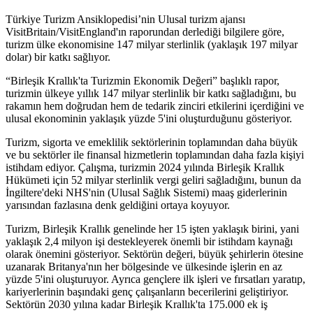
Türkiye Turizm Ansiklopedisi’nin Ulusal turizm ajansı
VisitBritain/VisitEngland'ın raporundan derlediği bilgilere göre,
turizm ülke ekonomisine 147 milyar sterlinlik (yaklaşık 197 milyar
dolar) bir katkı sağlıyor.
“Birleşik Krallık'ta Turizmin Ekonomik Değeri” başlıklı rapor,
turizmin ülkeye yıllık 147 milyar sterlinlik bir katkı sağladığını, bu
rakamın hem doğrudan hem de tedarik zinciri etkilerini içerdiğini ve
ulusal ekonominin yaklaşık yüzde 5'ini oluşturduğunu gösteriyor.
Turizm, sigorta ve emeklilik sektörlerinin toplamından daha büyük
ve bu sektörler ile finansal hizmetlerin toplamından daha fazla kişiyi
istihdam ediyor. Çalışma, turizmin 2024 yılında Birleşik Krallık
Hükümeti için 52 milyar sterlinlik vergi geliri sağladığını, bunun da
İngiltere'deki NHS'nin (Ulusal Sağlık Sistemi) maaş giderlerinin
yarısından fazlasına denk geldiğini ortaya koyuyor.
Turizm, Birleşik Krallık genelinde her 15 işten yaklaşık birini, yani
yaklaşık 2,4 milyon işi destekleyerek önemli bir istihdam kaynağı
olarak önemini gösteriyor. Sektörün değeri, büyük şehirlerin ötesine
uzanarak Britanya'nın her bölgesinde ve ülkesinde işlerin en az
yüzde 5'ini oluşturuyor. Ayrıca gençlere ilk işleri ve fırsatları yaratıp,
kariyerlerinin başındaki genç çalışanların becerilerini geliştiriyor.
Sektörün 2030 yılına kadar Birleşik Krallık'ta 175.000 ek iş