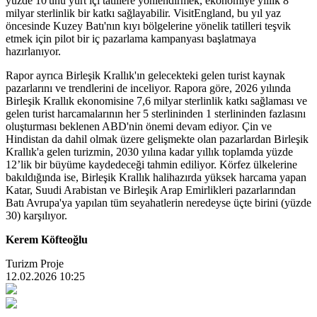
yüzde 10'unu yurt içi tatillere yönlendirmek, ekonomiye yıllık 8
milyar sterlinlik bir katkı sağlayabilir. VisitEngland, bu yıl yaz
öncesinde Kuzey Batı'nın kıyı bölgelerine yönelik tatilleri teşvik
etmek için pilot bir iç pazarlama kampanyası başlatmaya
hazırlanıyor.
Rapor ayrıca Birleşik Krallık'ın gelecekteki gelen turist kaynak
pazarlarını ve trendlerini de inceliyor. Rapora göre, 2026 yılında
Birleşik Krallık ekonomisine 7,6 milyar sterlinlik katkı sağlaması ve
gelen turist harcamalarının her 5 sterlininden 1 sterlininden fazlasını
oluşturması beklenen ABD'nin önemi devam ediyor. Çin ve
Hindistan da dahil olmak üzere gelişmekte olan pazarlardan Birleşik
Krallık'a gelen turizmin, 2030 yılına kadar yıllık toplamda yüzde
12’lik bir büyüme kaydedeceği tahmin ediliyor. Körfez ülkelerine
bakıldığında ise, Birleşik Krallık halihazırda yüksek harcama yapan
Katar, Suudi Arabistan ve Birleşik Arap Emirlikleri pazarlarından
Batı Avrupa'ya yapılan tüm seyahatlerin neredeyse üçte birini (yüzde
30) karşılıyor.
Kerem Köfteoğlu
Turizm Proje
12.02.2026 10:25