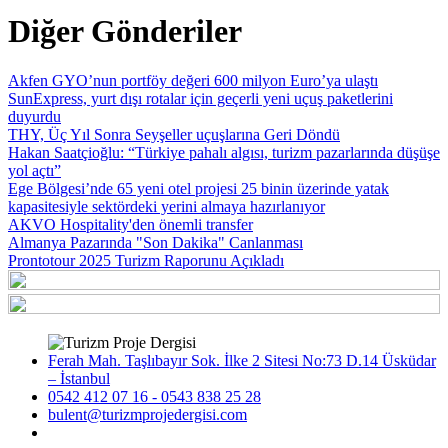
Diğer Gönderiler
Akfen GYO’nun portföy değeri 600 milyon Euro’ya ulaştı
SunExpress, yurt dışı rotalar için geçerli yeni uçuş paketlerini
duyurdu
THY, Üç Yıl Sonra Seyşeller uçuşlarına Geri Döndü
Hakan Saatçioğlu: “Türkiye pahalı algısı, turizm pazarlarında düşüşe
yol açtı”
Ege Bölgesi’nde 65 yeni otel projesi 25 binin üzerinde yatak
kapasitesiyle sektördeki yerini almaya hazırlanıyor
AKVO Hospitality'den önemli transfer
Almanya Pazarında "Son Dakika" Canlanması
Prontotour 2025 Turizm Raporunu Açıkladı
Ferah Mah. Taşlıbayır Sok. İlke 2 Sitesi No:73 D.14 Üsküdar
– İstanbul
0542 412 07 16 - 0543 838 25 28
bulent@turizmprojedergisi.com