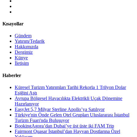
Kısayollar
Gündem
Yatırım/Tedarik
Hakkımızda
Dergimiz
Künye
İletişim
Haberler
Küresel Turizm Yatırımları Tarihi Rekorla 1 Trilyon Dolar
Eşiğini Aştı
Avrupa Bölgesel Havacılıkta Elektrikli Uçak Dönemine
Hazırlanıyor
EasyJet 5,7 Milyar Sterline Apollo’ya Satılıyor
Türkiye'nin Önde Gelen Otel Grupları Uluslararası İstanbul
Turizm Fuarı'nda Buluşuyor
BookingAgora’dan Dubai’ye üst üste iki FAM Trip
Fairmont Quasar İstanbul’dan Hayvan Dostlarına Özel
Yaklaşım