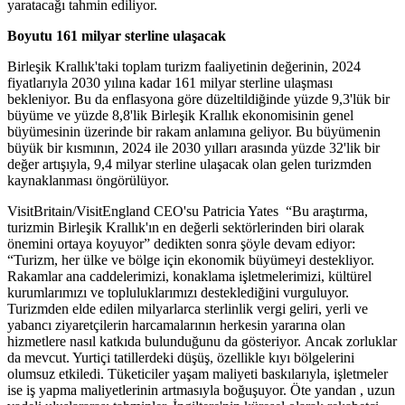
yaratacağı tahmin ediliyor.
Boyutu 161 milyar sterline ulaşacak
Birleşik Krallık'taki toplam turizm faaliyetinin değerinin, 2024
fiyatlarıyla 2030 yılına kadar 161 milyar sterline ulaşması
bekleniyor. Bu da enflasyona göre düzeltildiğinde yüzde 9,3'lük bir
büyüme ve yüzde 8,8'lik Birleşik Krallık ekonomisinin genel
büyümesinin üzerinde bir rakam anlamına geliyor. Bu büyümenin
büyük bir kısmının, 2024 ile 2030 yılları arasında yüzde 32'lik bir
değer artışıyla, 9,4 milyar sterline ulaşacak olan gelen turizmden
kaynaklanması öngörülüyor.
VisitBritain/VisitEngland CEO'su Patricia Yates “Bu araştırma,
turizmin Birleşik Krallık'ın en değerli sektörlerinden biri olarak
önemini ortaya koyuyor” dedikten sonra şöyle devam ediyor:
“Turizm, her ülke ve bölge için ekonomik büyümeyi destekliyor.
Rakamlar ana caddelerimizi, konaklama işletmelerimizi, kültürel
kurumlarımızı ve topluluklarımızı desteklediğini vurguluyor.
Turizmden elde edilen milyarlarca sterlinlik vergi geliri, yerli ve
yabancı ziyaretçilerin harcamalarının herkesin yararına olan
hizmetlere nasıl katkıda bulunduğunu da gösteriyor. Ancak zorluklar
da mevcut. Yurtiçi tatillerdeki düşüş, özellikle kıyı bölgelerini
olumsuz etkiledi. Tüketiciler yaşam maliyeti baskılarıyla, işletmeler
ise iş yapma maliyetlerinin artmasıyla boğuşuyor. Öte yandan , uzun