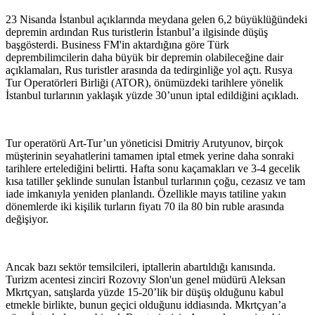
23 Nisanda İstanbul açıklarında meydana gelen 6,2 büyüklüğündeki
depremin ardından Rus turistlerin İstanbul’a ilgisinde düşüş
başgösterdi. Business FM'in aktardığına göre Türk
deprembilimcilerin daha büyük bir depremin olabileceğine dair
açıklamaları, Rus turistler arasında da tedirginliğe yol açtı. Rusya
Tur Operatörleri Birliği (ATOR), önümüzdeki tarihlere yönelik
İstanbul turlarının yaklaşık yüzde 30’unun iptal edildiğini açıkladı.
Tur operatörü Art-Tur’un yöneticisi Dmitriy Arutyunov, birçok
müşterinin seyahatlerini tamamen iptal etmek yerine daha sonraki
tarihlere ertelediğini belirtti. Hafta sonu kaçamakları ve 3-4 gecelik
kısa tatiller şeklinde sunulan İstanbul turlarının çoğu, cezasız ve tam
iade imkanıyla yeniden planlandı. Özellikle mayıs tatiline yakın
dönemlerde iki kişilik turların fiyatı 70 ila 80 bin ruble arasında
değişiyor.
Ancak bazı sektör temsilcileri, iptallerin abartıldığı kanısında.
Turizm acentesi zinciri Rozovıy Slon'un genel müdürü Aleksan
Mkrtçyan, satışlarda yüzde 15-20’lik bir düşüş olduğunu kabul
etmekle birlikte, bunun geçici olduğunu iddiasında. Mkrtçyan’a