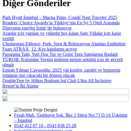
Diğer Gönderiler
Park Hyatt İstanbul – Maçka Palas, Condé Nast Traveler 2025
Readers’ Choice Awards’ta Türkiye’nin En İyi 5 Oteli Arasında
Dünyanın enerjisi İzmir’de buluşuyor
Araplar için yapılan ve yıllardır boş kalan Şato Villalar için karar
verildi
Uluslararası Eğlence, Park, Spor & Rekreasyon Alanları Endüstrisi
Fuarı ATRAX, 12. Kez kapılarını açıyor
Pazarama Tatil, Yurt Dışı Tur ve Gemi Turu Satışlarına Başladı
TÜROB: Kurumlar Vergisi indirimi turizm sektörü için de geçerli
olmalı
Emrah Yılmaz Çavuşoğlu: 2025 yılı konfor, zarafet ve benzersiz
rotaların öne çıkacağı bir dönem olacak
DoubleTree by Hilton Bodrum Işıl Club Ultra All Inclusive
Resort’ta İki Atama
Ferah Mah. Taşlıbayır Sok. İlke 2 Sitesi No:73 D.14 Üsküdar
– İstanbul
0542 412 07 16 - 0543 838 25 28
bulent@turizmprojedergisi.com