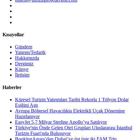
Kısayollar
Gündem
Yatırım/Tedarik
Hakkımızda
Dergimiz
Künye
İletişim
Haberler
Küresel Turizm Yatırımları Tarihi Rekorla 1 Trilyon Dolar
Eşiğini Aştı
Avrupa Bölgesel Havacılıkta Elektrikli Uçak Dönemine
Hazırlanıyor
EasyJet 5,7 Milyar Sterline Apollo’ya Satılıyor
Türkiye'nin Önde Gelen Otel Grupları Uluslararası İstanbul
Turizm Fuarı'nda Buluşuyor
BookingAgora’dan Dubai’ye üst üste iki FAM Trip