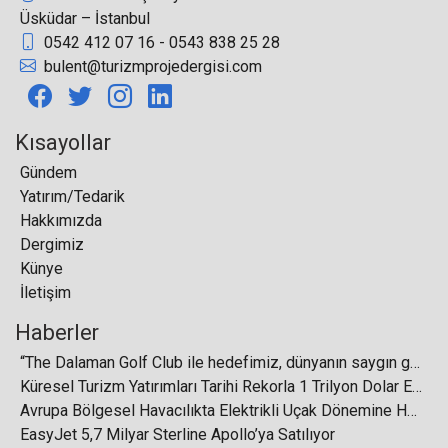
Üsküdar – İstanbul
0542 412 07 16 - 0543 838 25 28
Malezya ve Nevşehir'deki turizm
bulent@turizmprojedergisi.com
kooperatiflerinin işbirliği kararı
Kısayollar
Gündem
Yatırım/Tedarik
Hakkımızda
Turizmde vize engelinin kaldırılmasını istedi
Dergimiz
Künye
İletişim
Haberler
Hostech by TUSİD Fuarı, TÜYAP Fuar
“The Dalaman Golf Club ile hedefimiz, dünyanın saygın golf sahaları arasında yer almak, ulusal ve uluslararası turnuvalara ev sahipliği yapmak ve Dalaman’ı bir golf destinasyonu olarak tanıtmaktır”
Merkezi’nde kapılarını ziyaretçilerine açtı
Küresel Turizm Yatırımları Tarihi Rekorla 1 Trilyon Dolar Eşiğini Aştı
Avrupa Bölgesel Havacılıkta Elektrikli Uçak Dönemine Hazırlanıyor
EasyJet 5,7 Milyar Sterline Apollo’ya Satılıyor