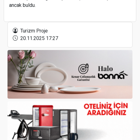
ancak buldu.
Titov: Çin, Rus turistlerin en çok tercih ettiği
üçüncü rota
Turizm Proje
20.11.2025 17:27
Malezya ve Nevşehir'deki turizm
kooperatiflerinin işbirliği kararı
Turizmde vize engelinin kaldırılmasını istedi