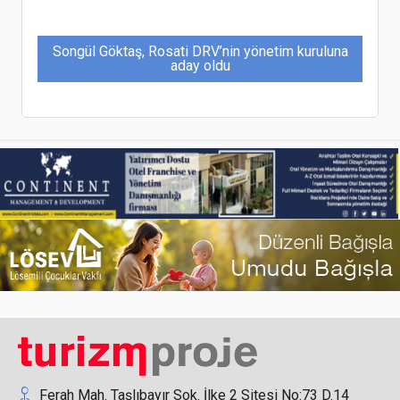
Songül Göktaş, Rosati DRV’nin yönetim kuruluna
aday oldu
Himalaya Airlines dijital dönüşümünü Hitit’le
tamamlayarak operasyonlarına başladı
Titov: Çin, Rus turistlerin en çok tercih ettiği
üçüncü rota
Ferah Mah. Taşlıbayır Sok. İlke 2 Sitesi No:73 D.14