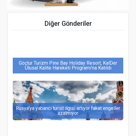
Hostech by TUSİD Fuarı, TÜYAP Fuar
Merkezi’nde kapılarını ziyaretçilerine açtı
Diğer Gönderiler
Göçtur Turizm Pine Bay Holiday Resort, KalDer
Ulusal Kalite Hareketi Programı’na Katıldı
Rusya'ya yabancı turist ilgisi artıyor fakat engeller
azalmıyor