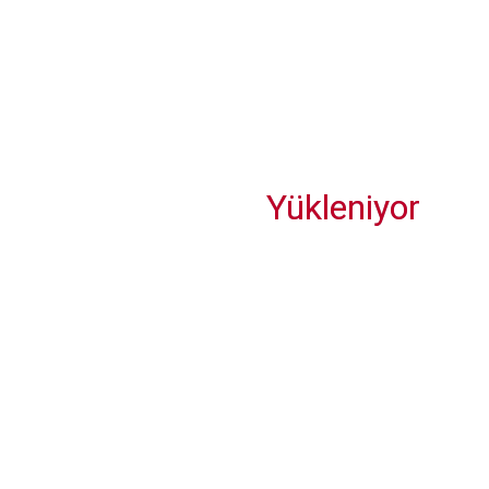
Martı Marina ve Akdeniz Koruma Derneği ile geleceğe temiz
bir miras
Yükleniyor
Van, İpekyolu’na 245 milyon proje bedeli ile 3 yıldızlı otel
geliyor
Securitas Türkiye'ye Teknoloji Lideri Ödülü