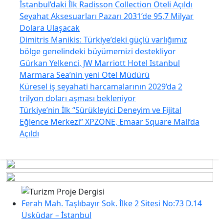
İstanbul’daki İlk Radisson Collection Oteli Açıldı
Seyahat Aksesuarları Pazarı 2031’de 95,7 Milyar
Dolara Ulaşacak
Dimitris Manikis: Türkiye’deki güçlü varlığımız
bölge genelindeki büyümemizi destekliyor
Gürkan Yelkenci, JW Marriott Hotel Istanbul
Marmara Sea’nin yeni Otel Müdürü
Küresel iş seyahati harcamalarının 2029’da 2
trilyon doları aşması bekleniyor
Türkiye’nin İlk “Sürükleyici Deneyim ve Fijital
Eğlence Merkezi” XPZONE, Emaar Square Mall’da
Açıldı
Ferah Mah. Taşlıbayır Sok. İlke 2 Sitesi No:73 D.14
Üsküdar – İstanbul