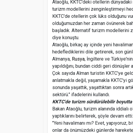
Ataoğlu, KKTC'deki otellerin dünyadaki m
turizm modellerini zenginleştirmeyi hede
KKTC'de otellerin çok lüks olduğunu vu
olduğumuzdan her zaman övünerek bahse
başladık. Alternatif turizm modellerini 
diye konuştu.
Ataoğlu, birkaç ay içinde yeni havalimanı
hedeflediklerini dile getirerek, son gü
Almanya,
Rusya
, İngiltere ve Türkiye'n
yapıldığını, bundan ciddi geri dönüşler al
Çok sayıda Alman turistin KKTC'ye geld
anlatmakla değil, yaşamakla KKTC'yi göre
sonunda yaşattık, yaşattıktan sonra art
sektörü." ifadelerini kullandı.
KKTC'de turizm sürdürülebilir boyutta
Bakan Ataoğlu, turizm alanında iddialı 
yaptıklarını belirterek, şöyle devam etti:
"Yeni havalimanı mı? Evet, yapıyoruz, bi
onlar da önümüzdeki günlerde harekete 