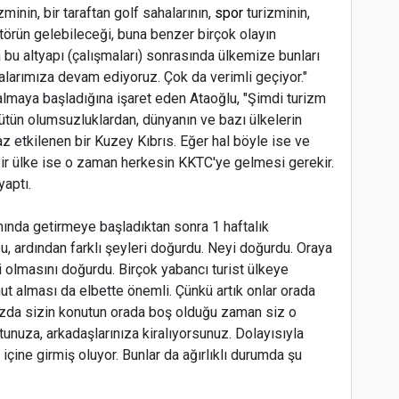
izminin, bir taraftan golf sahalarının,
spor
turizminin,
ktörün gelebileceği, buna benzer birçok olayın
 bu altyapı (çalışmaları) sonrasında ülkemize bunları
şmalarımıza devam ediyoruz. Çok da verimli geçiyor."
Ş
almaya başladığına işaret eden Ataoğlu, "Şimdi turizm
‘
bütün olumsuzluklardan, dünyanın ve bazı ülkelerin
 etkilenen bir Kuzey Kıbrıs. Eğer hal böyle ise ve
i bir ülke ise o zaman herkesin KKTC'ye gelmesi gerekir.
yaptı.
T
mında getirmeye başladıktan sonra 1 haftalık
, ardından farklı şeyleri doğurdu. Neyi doğurdu. Oraya
bi olmasını doğurdu. Birçok yabancı turist ülkeye
ut alması da elbette önemli. Çünkü artık onlar orada
ğınızda sizin konutun orada boş olduğu zaman siz o
tunuza, arkadaşlarınıza kiralıyorsunuz. Dolayısıyla
çine girmiş oluyor. Bunlar da ağırlıklı durumda şu