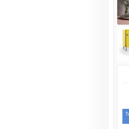
Ş
‘
T