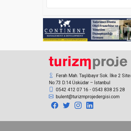
Ferah Mah. Taşlıbayır Sok. İlke 2 Site
No:73 D.14 Üsküdar – İstanbul
0542 412 07 16 - 0543 838 25 28
bulent@turizmprojedergisi.com