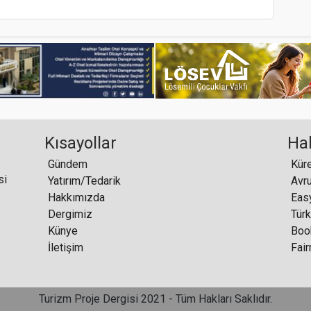
T
Kısayollar
Ha
R
Gündem
si
Yatırım/Tedarik
Hakkımızda
Dergimiz
Künye
İletişim
Turizm Proje Dergisi 2021 - Tüm Hakları Saklıdır.