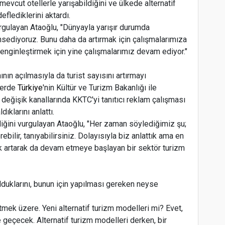
evcut otellerle yarışabildiğini ve ülkede alternatif
flediklerini aktardı.
rgulayan Ataoğlu, "Dünyayla yarışır durumda
diyoruz. Bunu daha da artırmak için çalışmalarımıza
zenginleştirmek için yine çalışmalarımız devam ediyor."
nın açılmasıyla da turist sayısını artırmayı
nlerde
Türkiye
'nin Kültür ve Turizm Bakanlığı ile
in değişik kanallarında KKTC'yi tanıtıcı reklam çalışması
dıklarını anlattı.
iğini vurgulayan Ataoğlu, "Her zaman söylediğimiz şu;
bilir, tanıyabilirsiniz. Dolayısıyla biz anlattık ama en
ık artarak da devam etmeye başlayan bir sektör turizm
olduklarını, bunun için yapılması gereken neyse
tmek üzere. Yeni alternatif turizm modelleri mi? Evet,
geçecek. Alternatif turizm modelleri derken, bir