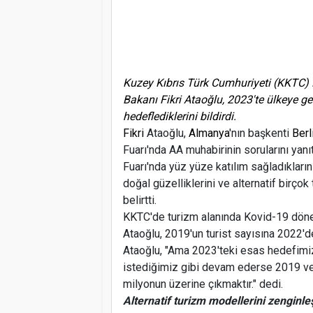
Kuzey Kıbrıs Türk Cumhuriyeti (KKTC) 
Bakanı Fikri Ataoğlu, 2023'te ülkeye ge
hedeflediklerini bildirdi.
Fikri
Ataoğlu,
Almanya
'nın başkenti
Berl
Fuarı'nda AA muhabirinin sorularını yanı
Fuarı'nda yüz yüze katılım sağladıklarını
doğal güzelliklerini ve alternatif birço
belirtti.
KKTC'de turizm alanında Kovid-19 dönemi
Ataoğlu, 2019'un turist sayısına 2022'de
Ataoğlu, "Ama 2023'teki esas hedefimiz
istediğimiz gibi devam ederse 2019 ve
milyonun üzerine çıkmaktır." dedi.
Alternatif turizm modellerini zenginle