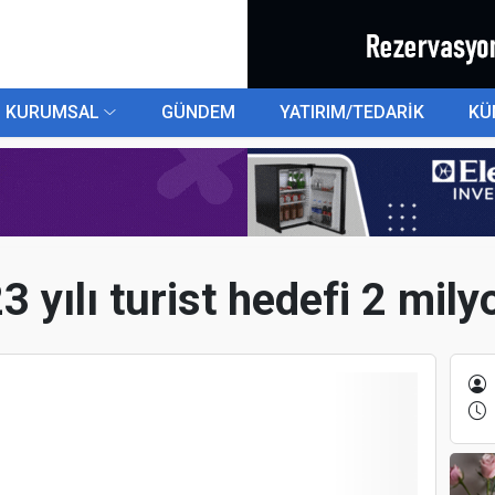
KURUMSAL
GÜNDEM
YATIRIM/TEDARİK
KÜ
 yılı turist hedefi 2 mil