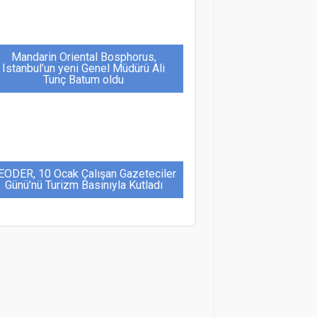
Mandarin Oriental Bosphorus,
Istanbul’un yeni Genel Müdürü Ali
Tunç Batum oldu
EODER, 10 Ocak Çalışan Gazeteciler
Günü’nü Turizm Basınıyla Kutladı
usya-Ukrayna geriliminde Türkiye’nin
arabuluculuğu turizme olumlu
yansıyor