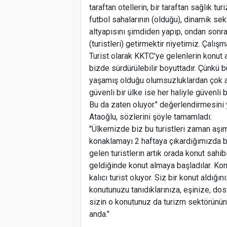
taraftan otellerin, bir taraftan sağlık tur
futbol sahalarının (olduğu), dinamik se
altyapısını şimdiden yapıp, ondan sonra
(turistleri) getirmektir niyetimiz. Çalı
Turist olarak KKTC'ye gelenlerin konut 
bizde sürdürülebilir boyuttadır. Çünkü 
yaşamış olduğu olumsuzluklardan çok az
güvenli bir ülke ise her haliyle güvenl
Bu da zaten oluyor." değerlendirmesini 
Ataoğlu, sözlerini şöyle tamamladı:
"Ülkemizde biz bu turistleri zaman aşı
konaklamayı 2 haftaya çıkardığımızda bu
gelen turistlerin artık orada konut sahi
geldiğinde konut almaya başladılar. Kon
kalıcı turist oluyor. Siz bir konut aldı
konutunuzu tanıdıklarınıza, eşinize, dos
sizin o konutunuz da turizm sektörünün i
anda."