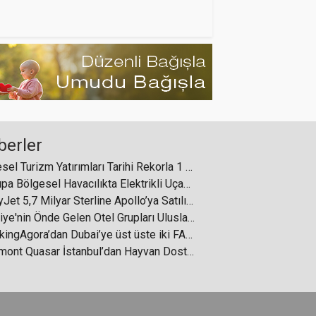
EODER, 10 Ocak Çalışan Gazeteciler
Günü’nü Turizm Basınıyla Kutladı
berler
usya-Ukrayna geriliminde Türkiye’nin
Küresel Turizm Yatırımları Tarihi Rekorla 1 Trilyon Dolar Eşiğini Aştı
arabuluculuğu turizme olumlu
yansıyor
Avrupa Bölgesel Havacılıkta Elektrikli Uçak Dönemine Hazırlanıyor
EasyJet 5,7 Milyar Sterline Apollo’ya Satılıyor
Türkiye'nin Önde Gelen Otel Grupları Uluslararası İstanbul Turizm Fuarı'nda Buluşuyor
BookingAgora’dan Dubai’ye üst üste iki FAM Trip
Fairmont Quasar İstanbul’dan Hayvan Dostlarına Özel Yaklaşım
Bilal Ekşi ile Akif Konar'ın atamaları
gerçekleşti