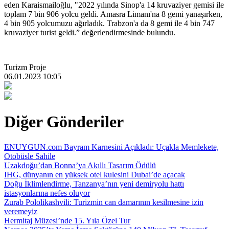
eden Karaismailoğlu, "2022 yılında Sinop'a 14 kruvaziyer gemisi ile
toplam 7 bin 906 yolcu geldi. Amasra Limanı'na 8 gemi yanaşırken,
4 bin 905 yolcumuzu ağırladık. Trabzon'a da 8 gemi ile 4 bin 747
kruvaziyer turist geldi.” değerlendirmesinde bulundu.
Turizm Proje
06.01.2023 10:05
Diğer Gönderiler
ENUYGUN.com Bayram Karnesini Açıkladı: Uçakla Memlekete,
Otobüsle Sahile
Uzakdoğu’dan Bonna’ya Akıllı Tasarım Ödülü
IHG, dünyanın en yüksek otel kulesini Dubai’de açacak
Doğu İklimlendirme, Tanzanya’nın yeni demiryolu hattı
istasyonlarına nefes oluyor
Zurab Pololikashvili: Turizmin can damarının kesilmesine izin
veremeyiz
Hermitaj Müzesi’nde 15. Yıla Özel Tur