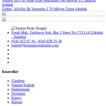
Narpos 2025’te Yeme İçme Sektörüne 140 Milyon TL Tasarruf
Sağladı
Ürdün, 2024'ün İlk Yarısında 2,79 Milyon Turist Ağırladı
Ferah Mah. Taşlıbayır Sok. İlke 2 Sitesi No:73 D.14 Üsküdar
– İstanbul
0542 412 07 16 - 0543 838 25 28
bulent@turizmprojedergisi.com
Kısayollar
Gündem
Yatırım/Tedarik
Hakkımızda
Dergimiz
Künye
İletişim