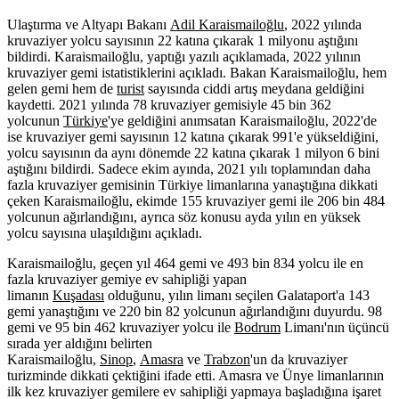
Ulaştırma ve Altyapı Bakanı
Adil Karaismailoğlu
, 2022 yılında
kruvaziyer yolcu sayısının 22 katına çıkarak 1 milyonu aştığını
bildirdi. Karaismailoğlu, yaptığı yazılı açıklamada, 2022 yılının
kruvaziyer gemi istatistiklerini açıkladı. Bakan Karaismailoğlu, hem
gelen gemi hem de
turist
sayısında ciddi artış meydana geldiğini
kaydetti. 2021 yılında 78 kruvaziyer gemisiyle 45 bin 362
yolcunun
Türkiye
'ye geldiğini anımsatan Karaismailoğlu, 2022'de
ise kruvaziyer gemi sayısının 12 katına çıkarak 991'e yükseldiğini,
yolcu sayısının da aynı dönemde 22 katına çıkarak 1 milyon 6 bini
aştığını bildirdi. Sadece ekim ayında, 2021 yılı toplamından daha
fazla kruvaziyer gemisinin Türkiye limanlarına yanaştığına dikkati
çeken Karaismailoğlu, ekimde 155 kruvaziyer gemi ile 206 bin 484
yolcunun ağırlandığını, ayrıca söz konusu ayda yılın en yüksek
yolcu sayısına ulaşıldığını açıkladı.
Karaismailoğlu, geçen yıl 464 gemi ve 493 bin 834 yolcu ile en
fazla kruvaziyer gemiye ev sahipliği yapan
limanın
Kuşadası
olduğunu, yılın limanı seçilen Galataport'a 143
gemi yanaştığını ve 220 bin 82 yolcunun ağırlandığını duyurdu. 98
gemi ve 95 bin 462 kruvaziyer yolcu ile
Bodrum
Limanı'nın üçüncü
sırada yer aldığını belirten
Karaismailoğlu,
Sinop
,
Amasra
ve
Trabzon
'un da kruvaziyer
turizminde dikkati çektiğini ifade etti. Amasra ve Ünye limanlarının
ilk kez kruvaziyer gemilere ev sahipliği yapmaya başladığına işaret