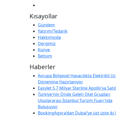
Kısayollar
Gündem
Yatırım/Tedarik
Hakkımızda
Dergimiz
Künye
İletişim
Haberler
Avrupa Bölgesel Havacılıkta Elektrikli U
Dönemine Hazırlanıyor
EasyJet 5,7 Milyar Sterline Apollo’ya Satıl
Türkiye'nin Önde Gelen Otel Grupları
Uluslararası İstanbul Turizm Fuarı'nda
Buluşuyor
BookingAgora’dan Dubai’ye üst üste iki