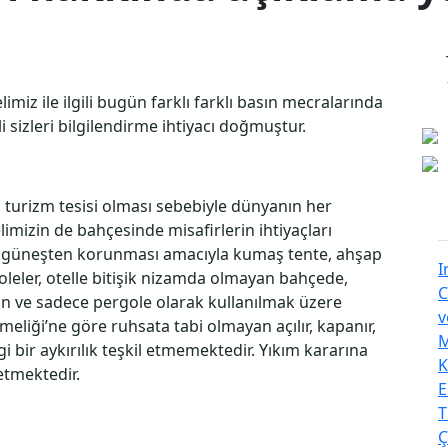
iz ile ilgili bugün farklı farklı basın mecralarında
li sizleri bilgilendirme ihtiyacı doğmuştur.
 turizm tesisi olması sebebiyle dünyanın her
imizin de bahçesinde misafirlerin ihtiyaçları
güneşten korunması amacıyla kumaş tente, ahşap
I
goleler, otelle bitişik nizamda olmayan bahçede,
C
dan ve sadece pergole olarak kullanılmak üzere
v
eliği’ne göre ruhsata tabi olmayan açılır, kapanır,
M
i bir aykırılık teşkil etmemektedir. Yıkım kararına
K
etmektedir.
E
T
Ç