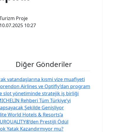
Turizm Proje
10.07.2025 10:27
Diğer Gönderiler
rak vatandaşlarına kısmi vize muafiyeti
orendon Airlines ve Optifly’dan program
e slot yönetiminde stratejik iş birliği
ICHELIN Rehberi Tüm Türkiye’yi
apsayacak Şekilde Genişliyor
lite World Hotels & Resorts’a
URQUALITY®’den Prestijli Ödül
ok Yatak Kazandırmıyor mu?