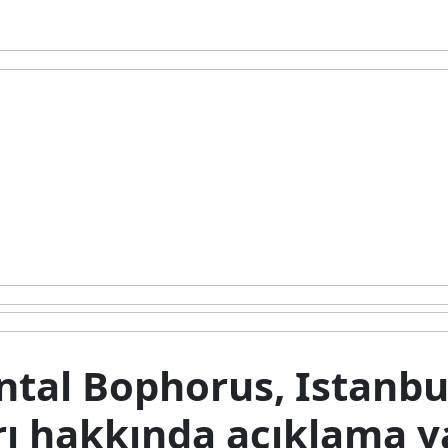
tal Bophorus, Istanbul
rı hakkında açıklama ya