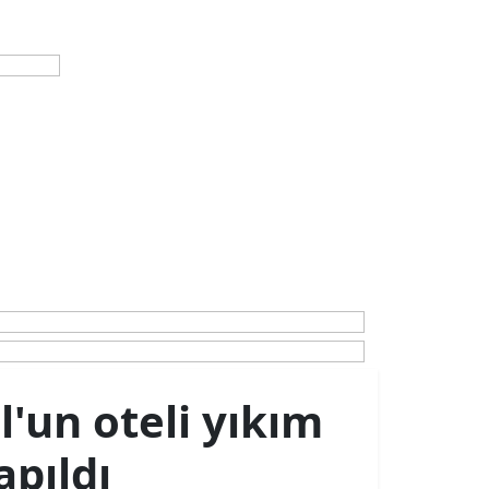
'un oteli yıkım
pıldı