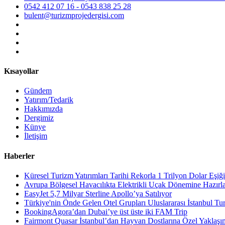
0542 412 07 16 - 0543 838 25 28
bulent@turizmprojedergisi.com
Kısayollar
Gündem
Yatırım/Tedarik
Hakkımızda
Dergimiz
Künye
İletişim
Haberler
Küresel Turizm Yatırımları Tarihi Rekorla 1 Trilyon Dolar Eşiği
Avrupa Bölgesel Havacılıkta Elektrikli Uçak Dönemine Hazırl
EasyJet 5,7 Milyar Sterline Apollo’ya Satılıyor
Türkiye'nin Önde Gelen Otel Grupları Uluslararası İstanbul Tu
BookingAgora’dan Dubai’ye üst üste iki FAM Trip
Fairmont Quasar İstanbul’dan Hayvan Dostlarına Özel Yaklaşı