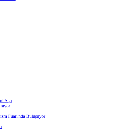
ni Aştı
anıyor
rizm Fuarı'nda Buluşuyor
m