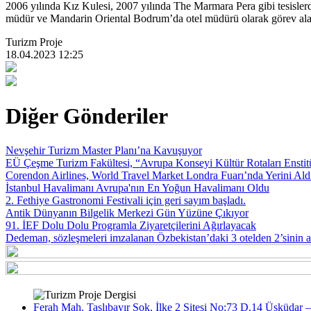
2006 yılında Kız Kulesi, 2007 yılında The Marmara Pera gibi tesisler
müdür ve Mandarin Oriental Bodrum’da otel müdürü olarak görev ala
Turizm Proje
18.04.2023 12:25
Diğer Gönderiler
Nevşehir Turizm Master Planı’na Kavuşuyor
EÜ Çeşme Turizm Fakültesi, “Avrupa Konseyi Kültür Rotaları Enstitü
Corendon Airlines, World Travel Market Londra Fuarı’nda Yerini Ald
İstanbul Havalimanı Avrupa'nın En Yoğun Havalimanı Oldu
2. Fethiye Gastronomi Festivali için geri sayım başladı.
Antik Dünyanın Bilgelik Merkezi Gün Yüzüne Çıkıyor
91. İEF Dolu Dolu Programla Ziyaretçilerini Ağırlayacak
Dedeman, sözleşmeleri imzalanan Özbekistan’daki 3 otelden 2’sinin açı
Ferah Mah. Taşlıbayır Sok. İlke 2 Sitesi No:73 D.14 Üsküdar –