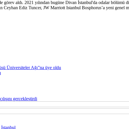
de görev aldı. 2021 yılından bugüne Divan İstanbul'da odalar bölümü di
n Ceyhan Ediz Tuncer, JW Marriott Istanbul Bosphorus’a yeni genel m
sü Üniversiteler Ağı”na üye oldu
ı
lışını gerçekleştirdi
 İstanbul