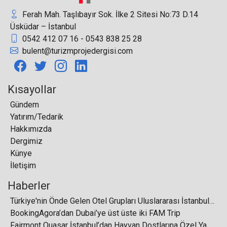
Ferah Mah. Taşlıbayır Sok. İlke 2 Sitesi No:73 D.14
Üsküdar – İstanbul
0542 412 07 16 - 0543 838 25 28
bulent@turizmprojedergisi.com
Korkmaz, GIA-Global İnovasyon Ödülü’nü aldı
Kısayollar
Gündem
Yatırım/Tedarik
Travelata: Bu yazın en pahalı tatili Moskova’dan
Hakkımızda
Belek’e
Dergimiz
Künye
İletişim
Haberler
Daikin Hava Temizleme Cihazlari ile İç Hava
Türkiye'nin Önde Gelen Otel Grupları Uluslararası İstanbul Turizm Fuarı'nda Buluşuyor
Kalitesi Artıyor
BookingAgora’dan Dubai’ye üst üste iki FAM Trip
Fairmont Quasar İstanbul’dan Hayvan Dostlarına Özel Yaklaşım