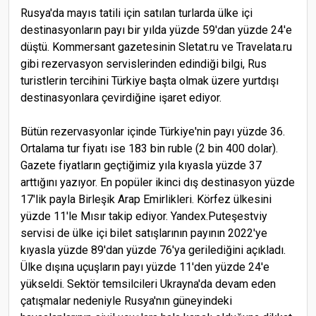
Rusya'da mayıs tatili için satılan turlarda ülke içi
destinasyonların payı bir yılda yüzde 59'dan yüzde 24'e
düştü. Kommersant gazetesinin Sletat.ru ve Travelata.ru
gibi rezervasyon servislerinden edindiği bilgi, Rus
turistlerin tercihini Türkiye başta olmak üzere yurtdışı
destinasyonlara çevirdiğine işaret ediyor.
Bütün rezervasyonlar içinde Türkiye'nin payı yüzde 36.
Ortalama tur fiyatı ise 183 bin ruble (2 bin 400 dolar).
Gazete fiyatların geçtiğimiz yıla kıyasla yüzde 37
arttığını yazıyor. En popüler ikinci dış destinasyon yüzde
17'lik payla Birleşik Arap Emirlikleri. Körfez ülkesini
yüzde 11'le Mısır takip ediyor. Yandex.Puteşestviy
servisi de ülke içi bilet satışlarının payının 2022'ye
kıyasla yüzde 89'dan yüzde 76'ya gerilediğini açıkladı.
Ülke dışına uçuşların payı yüzde 11'den yüzde 24'e
yükseldi. Sektör temsilcileri Ukrayna'da devam eden
çatışmalar nedeniyle Rusya'nın güneyindeki