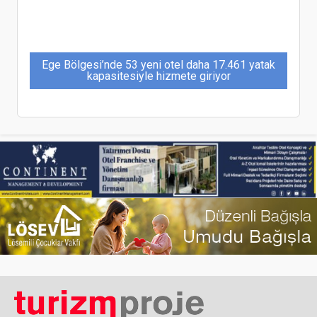
Ege Bölgesi’nde 53 yeni otel daha 17.461 yatak
kapasitesiyle hizmete giriyor
Avi Alkaş: “Turizmde büyüme artık nitelik ve
deneyim üzerinden okunmalı”
Clivet ile Yüksek Verimli İklimlendirme Çözümleri