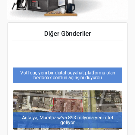
Daikin Hava Temizleme Cihazlari ile İç Hava
Diğer Gönderiler
Kalitesi Artıyor
VstTour, yeni bir dijital seyahat platformu olan
bedboxx.com’un açılışını duyurdu
Antalya, Muratpaşa’ya 893 milyona yeni otel
geliyor