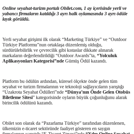
Online seyahat-turizm portalı Obilet.com, 1 ay içerisinde yerli ve
yabancı firmaların katıldığı 3 ayrı halk oylamasında 3 ayrı ödüle
layık görüldü.
Yerli seyahat girişimi ilk olarak “Marketing Türkiye” ve “Outdoor
Türkiye Platformu”nun ortaklaşa düzenlemiş olduğu,
sürdürülebilirlik ve çevrecilik gibi kıstaslar dikkate alınarak
markaların değerlendirildiği “Outdoor Awards”ta,
“Yolculuk
Aplikasyonları Kategorisi”nde
Gümüş Ödül kazandı.
Platform bu ödülün ardından, küresel ölçekte önde gelen tüm
seyahat ve turizm firmalarının ve teknoloji sağlayıcıların yarıştığı
“Uzakrota Seyahat Ödülleri”nde
“Dünya’nın Önde Gelen Otobüs
Biletleme Sitesi
” kategorisinde oyların büyük çoğunluğunu alarak
birincilik ödülünü kazandı.
Obilet son olarak da “Pazarlama Türkiye” tarafından düzenlenen,
ülkemizin e-ticaret sektöründe faaliyet gösteren en saygın
firmalarının yarıştığı “E-Ticaret Zirvesi”nde
“Yılın Online Seyahat