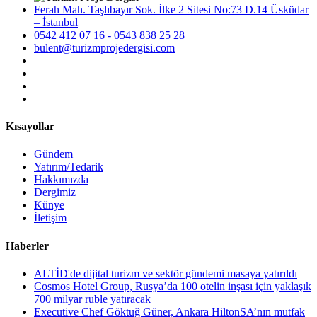
Ferah Mah. Taşlıbayır Sok. İlke 2 Sitesi No:73 D.14 Üsküdar
– İstanbul
0542 412 07 16 - 0543 838 25 28
bulent@turizmprojedergisi.com
Kısayollar
Gündem
Yatırım/Tedarik
Hakkımızda
Dergimiz
Künye
İletişim
Haberler
ALTİD'de dijital turizm ve sektör gündemi masaya yatırıldı
Cosmos Hotel Group, Rusya’da 100 otelin inşası için yaklaşık
700 milyar ruble yatıracak
Executive Chef Göktuğ Güner, Ankara HiltonSA’nın mutfak