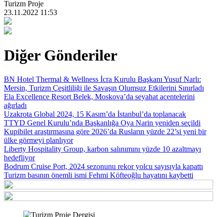
Turizm Proje
23.11.2022 11:53
Diğer Gönderiler
BN Hotel Thermal & Wellness İcra Kurulu Başkanı Yusuf Narlı:
Mersin, Turizm Çeşitliliği ile Savaşın Olumsuz Etkilerini Sınırladı
Ela Excellence Resort Belek, Moskova’da seyahat acentelerini
ağırladı
Uzakrota Global 2024, 15 Kasım’da İstanbul’da toplanacak
TTYD Genel Kurulu’nda Başkanlığa Oya Narin yeniden seçildi
Kupibilet araştırmasına göre 2026’da Rusların yüzde 22’si yeni bir
ülke görmeyi planlıyor
Liberty Hospitality Group, karbon salınımını yüzde 10 azaltmayı
hedefliyor
Bodrum Cruise Port, 2024 sezonunu rekor yolcu sayısıyla kapattı
Turizm basının önemli ismi Fehmi Köfteoğlu hayatını kaybetti