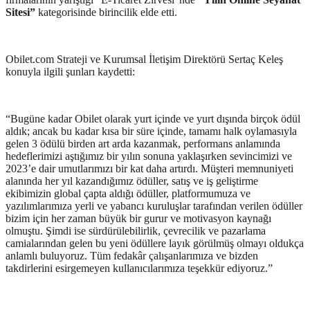
Sitesi”
kategorisinde birincilik elde etti.
Obilet.com Strateji ve Kurumsal İletişim Direktörü Sertaç Keleş
konuyla ilgili şunları kaydetti:
“Bugüne kadar Obilet olarak yurt içinde ve yurt dışında birçok ödül
aldık; ancak bu kadar kısa bir süre içinde, tamamı halk oylamasıyla
gelen 3 ödülü birden art arda kazanmak, performans anlamında
hedeflerimizi aştığımız bir yılın sonuna yaklaşırken sevincimizi ve
2023’e dair umutlarımızı bir kat daha artırdı. Müşteri memnuniyeti
alanında her yıl kazandığımız ödüller, satış ve iş geliştirme
ekibimizin global çapta aldığı ödüller, platformumuza ve
yazılımlarımıza yerli ve yabancı kuruluşlar tarafından verilen ödüller
bizim için her zaman büyük bir gurur ve motivasyon kaynağı
olmuştu. Şimdi ise sürdürülebilirlik, çevrecilik ve pazarlama
camialarından gelen bu yeni ödüllere layık görülmüş olmayı oldukça
anlamlı buluyoruz. Tüm fedakâr çalışanlarımıza ve bizden
takdirlerini esirgemeyen kullanıcılarımıza teşekkür ediyoruz.”