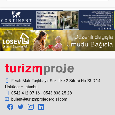
Eko İklim Zirvesi/Fuarı’na geri sayım başladı
Elite World, Skalite Ödülleri’nde “Turizm Yatırım
Grubu” Kategorisinde Ödüle Layık Görüldü
Ferah Mah. Taşlıbayır Sok. İlke 2 Sitesi No:73 D.14
Üsküdar – İstanbul
0542 412 07 16 - 0543 838 25 28
bulent@turizmprojedergisi.com
‘Turizm adına önemli ve güzel bir gelişme’