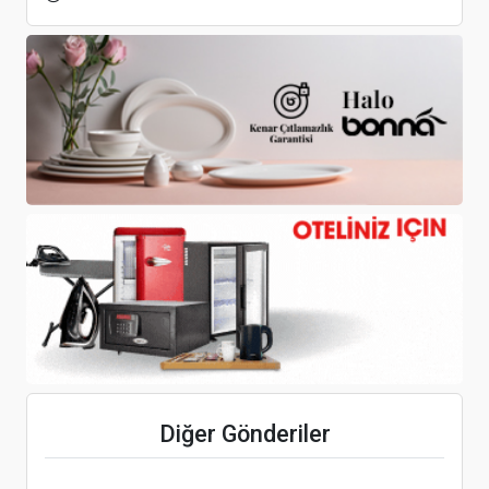
‘Turizm adına önemli ve güzel bir gelişme’
2026'da Turizm Rüzgarı, Güvenlik ve Kalite Odaklı
Esecek
AnadoluJet, yurt dışında 7 yeni noktaya daha uçuş
Diğer Gönderiler
başlatıyor