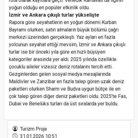
rota olarak kayıtlara geçti. Venedik Karnavalı da ilginin
yoğun olduğu en popüler etkinlik oldu.
İzmir ve Ankara çıkışlı turlar yükselişte
Rapora göre seyahatlerin en yoğun dönemi Kurban
Bayramı olurken, satın almaların büyük bölümü çağrı
merkezi üzerinden gerçekleşti. Yaz ayları en fazla
yolcunun seyahat ettiği mevsim, İzmir ve Ankara çıkışlı
turlar ise bir önceki yıla göre en hızlı büyüyen
kategoriler arasında yer aldı. 2025 yılında özellikle
çocuklu aileler vizesiz deniz rotalarını tercih etti.
Gezginlerden gelen sosyal medya mesajlarında
Maldivler ve Zanzibar en fazla talep gören uzak deniz
paketleri olurken Sharm ve Budva uygun bütçe ile en
çok talep gören diğer deniz paketleri oldu. 2025’te Fas,
Dubai ve Benelüks turları da üst sıralarda yer buldu.
Elite World, Skalite Ödülleri’nde “Turizm Yatırım
Grubu” Kategorisinde Ödüle Layık Görüldü
Turizm Proje
31.01.2026 10:51