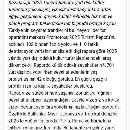
hazırladığı 2025 Turizm Raporu, yurt dışı kültür
turlarının yükselişini, vizesiz destinasyonlara artan
ilgiyi, gezginlerin güven, kaliteli rehberlik hizmeti ve
planlı program beklentisini net biçimde ortaya koydu.
Türkiye’nin seyahat trendlerini belirleyen lider tur
operatörü markası Prontotour, 2025 Turizm Raporu’nu
açıkladı. 102 binden fazla yolcu ve 118 farklı
destinasyon verisinin analiz edildiği rapora göre 2025
yılında yurt dışı odaklı kültür turu taleplerindeki artış
dikkat çekti. Raporda kültür odaklı seyahatlerin %70’i
yurt dışında yapılırken seyahat edenlerin yaş
ortalamasının 42 olduğu görüldü. En güçlü gezgin
profilini ise iki kişilik seyahatler oluşturdu.
Rapor, vize süreçlerinde yaşanan zorluklara rağmen
seyahat talebinin azalmadığını; aksine vizesiz ve kolay
vizeli destinasyonlara yönelimin hızla arttığını gösterdi.
Özellikle Balkanlar, Mısır, Japonya ve Tropikal denizler
2025’te yoğun ilgi gördü. Paris, Roma ve Barselona
çiftlerin yine gözdesi oldu. Budapeşte en çok ziyaret