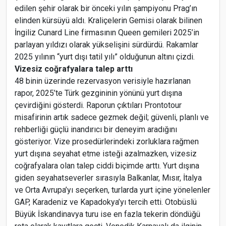
edilen şehir olarak bir önceki yılın şampiyonu Prag’ın
elinden kürsüyü aldı. Kraliçelerin Gemisi olarak bilinen
İngiliz Cunard Line firmasının Queen gemileri 2025’in
parlayan yıldızı olarak yükselişini sürdürdü. Rakamlar
2025 yılının “yurt dışı tatil yılı” olduğunun altını çizdi.
Vizesiz coğrafyalara talep arttı
48 binin üzerinde rezervasyon verisiyle hazırlanan
rapor, 2025’te Türk gezgininin yönünü yurt dışına
çevirdiğini gösterdi. Raporun çıktıları Prontotour
misafirinin artık sadece gezmek değil; güvenli, planlı ve
rehberliği güçlü inandırıcı bir deneyim aradığını
gösteriyor. Vize prosedürlerindeki zorluklara rağmen
yurt dışına seyahat etme isteği azalmazken, vizesiz
coğrafyalara olan talep ciddi biçimde arttı. Yurt dışına
giden seyahatseverler sırasıyla Balkanlar, Mısır, İtalya
ve Orta Avrupa’yı seçerken, turlarda yurt içine yönelenler
GAP, Karadeniz ve Kapadokya’yı tercih etti. Otobüslü
Büyük İskandinavya turu ise en fazla tekerin döndüğü