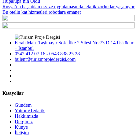
Hupalupa’nın Oldu
Rusya’da başlatılan e-vize uygulamasında teknik zorluklar yaşanıyor
Bu otelin kat hizmetleri robotlara emanet
Ferah Mah. Taşlıbayır Sok. İlke 2 Sitesi No:73 D.14 Üsküdar
– İstanbul
0542 412 07 16 - 0543 838 25 28
bulent@turizmprojedergisi.com
Kısayollar
Gündem
Yatırım/Tedarik
Hakkımızda
Dergimiz
Künye
İletişim