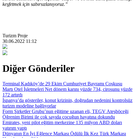
keşfetmek için sabırsızlanıyoruz.”
Turizm Proje
30.06.2022 11:12
Diğer Gönderiler
Terminal Kadıköy’de 29 Ekim Cumhuriyet Bayramı Coşkusu
Martı Otel İşletmeleri Net dönem karını yüzde 734, cirosunu yüzde
172 artırdı
İspanya’da gösteriler, konut krizinin, doğrudan nedenini kontrolsüz
turizm modeline bağlıyorlar
Form Şirketler Grubu’nun eğitime uzanan eli, TEGV Ateşböceği
Öğrenim Birimi ile çok sayıda çocuğun hayatına dokundu
Emirates, yeni pilot eğitim merkezine 135 milyon ABD doları
yatırım yaptı
Dünyanın En İyi Eğlence Markası Ödülü İlk Kez Türk Markası