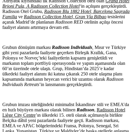
Adriyatik kıyısındaki ilk Radisson Collection oteli olan
Grand Hotel
Brioni Pula, A Radisson Collection Hotel
‘in açılışını gerçekleştirdi.
Radisson Otel Grubu,
Radisson Blu 1882 Hotel, Barcelona Sagrada
Familia
ve
Radisson Collection Hotel, Gran Vía Bilbao
tesislerini
açarak Madrid’de planlanan
Radisson RED
otelinin açılışı öncesi
faaliyet alanını artırmaya devam etti.
Grubun dönüşüm markası
Radisson Individuals
,
Mısır ve Türkiye
gibi yeni pazarlarda faaliyete geçerken Birleşik Krallık, Gana,
Polonya ve Norveç’teki faaliyetlerin kapsamı genişletildi ve
markanın toplam portföyü operasyonda ve yapım aşamasında olan
60’ın üzerinde otele ulaştı. Grup, Hindistan’da 2025’e kadar
ülkedeki faaliyet alanını iki katına çıkarak 250 otele ulaşma planı
kapsamında markanın heyecan verici bir uzantısı olarak
Radisson
Individuals Retreats
’in lansmanını gerçekleştirdi.
Grubun imzası niteliğindeki minimalist İskandinav stili ve EMEA’da
en hızlı büyüyen markası olarak bilinen
Radisson
,
Radisson Hotel
Liège City Centre
’ın ülkedeki 15. oteli olarak açılmasıyla birlikte
Belçika dâhil yeni pazarlarda faaliyete geçti. Radisson markası,
EMEA ve APAC bölgelerindeki Fransa, Polonya, Senegal, Sri
Lanka, Yunanistan, Türkiye ve Maldivler’de başka otellerle anlaşma