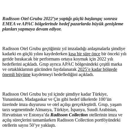
Radisson Otel Grubu 2022’ye yaptığı güçlü başlangıç sonrası
EMEA ve APAC bölgelerinde hedef pazarlarda büyük genişleme
planları yapmaya devam ediyor.
Radisson Otel Grubu geçtiğimiz yıl imzaladığı anlaşmalarla şimdiye
kadarki en güçlü yılını kaydederken
kısa bir süre önce
bir önceki yılı
geride bırakacak bir performans ortaya koymak için 2022 yılı
hedeflerini açıkladı. Grup ayrıca APAC bölgesindeki çeşitli marka
ve ortaklıklarının gücünden faydalanarak
2025’e kadar bölgede
önemli büyüme
kaydetmeyi hedeflediğini açıkladı.
Radisson Otel Grubu bu yıl içinde şimdiye kadar Türkiye,
Yunanistan, Madagaskar ve Çin gibi hedef ülkelerde 100’ün
üzerinde imza duyurusu ve otel açılışı gerçekleştirdi. Grup, yaşam
tarzı segmentinde Almanya, Türkiye, İspanya, Suudi Arabistan,
Hırvatistan ve Estonya’da
Radisson Collection
otellerinin imza ve
açılış süreçlerini tamamlarken Radisson Collection portföyündeki
otellerin sayısı 50’ye yaklaştı.