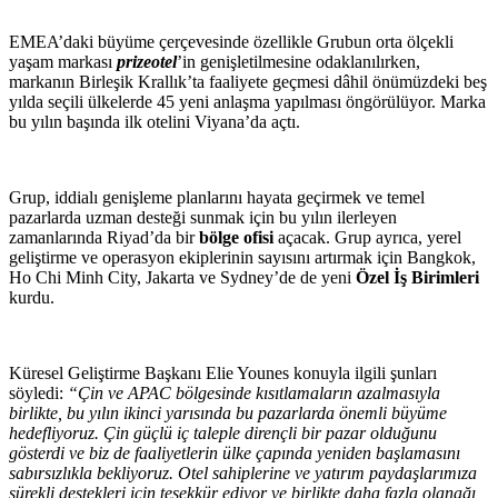
EMEA’daki büyüme çerçevesinde özellikle Grubun orta ölçekli
yaşam markası
prizeotel
’in genişletilmesine odaklanılırken,
markanın Birleşik Krallık’ta faaliyete geçmesi dâhil önümüzdeki beş
yılda seçili ülkelerde 45 yeni anlaşma yapılması öngörülüyor. Marka
bu yılın başında ilk otelini Viyana’da açtı.
Grup, iddialı genişleme planlarını hayata geçirmek ve temel
pazarlarda uzman desteği sunmak için bu yılın ilerleyen
zamanlarında Riyad’da bir
bölge ofisi
açacak. Grup ayrıca, yerel
geliştirme ve operasyon ekiplerinin sayısını artırmak için Bangkok,
Ho Chi Minh City, Jakarta ve Sydney’de de yeni
Özel İş Birimleri
kurdu.
Küresel Geliştirme Başkanı Elie Younes konuyla ilgili şunları
söyledi:
“Çin ve APAC bölgesinde kısıtlamaların azalmasıyla
birlikte, bu yılın ikinci yarısında bu pazarlarda önemli büyüme
hedefliyoruz. Çin güçlü iç taleple dirençli bir pazar olduğunu
gösterdi ve biz de faaliyetlerin ülke çapında yeniden başlamasını
sabırsızlıkla bekliyoruz. Otel sahiplerine ve yatırım paydaşlarımıza
sürekli destekleri için teşekkür ediyor ve birlikte daha fazla olanağı