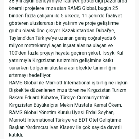
38 yılı aşkın deneyimiyle faaliyet gösterdiği pazarlarda
önemli projelere imza atan RAMS Global, bugün 25
binden fazla çalışanı ile 5 ülkede, 11 şehirde faaliyet
gösteren uluslararası bir yatırım ve proje geliştirme
grubu olarak öne çıkıyor. Kazakistan'dan Dubai'ye,
Tayland'dan Türkiye'ye uzanan geniş coğrafyada 6
milyon metrekareyi aşan inşaat alanına ulaşan ve
100'den fazla projeyi hayata geçiren şirket, Issyk-Kul
yatırımıyla Kırgızistan turizminin gelişimine katkı
sunarken bölgenin uluslararası ölçekte tanınırlığını
artırmayı hedefliyor.
RAMS Global ile Marriott International iş birliğine ilişkin
Bişkek’te düzenlenen imza törenine Kırgızistan Turizm
Bakanı Eduard Kubatov, Türkiye Cumhuriyeti’nin
Kırgızistan Büyükelçisi Mekin Mustafa Kemal Ökem,
RAMS Global Yönetim Kurulu Üyesi Erdal Seyhan,
Marriott International Türkiye ve BDT Otel Geliştirme
Başkan Yardımcısı Ivan Kiseev ile çok sayıda davetli
katıldı.