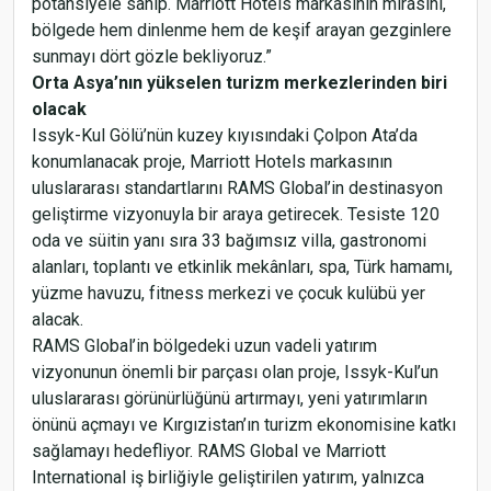
potansiyele sahip. Marriott Hotels markasının mirasını,
bölgede hem dinlenme hem de keşif arayan gezginlere
sunmayı dört gözle bekliyoruz.”
Orta Asya’nın yükselen turizm merkezlerinden biri
olacak
Issyk-Kul Gölü’nün kuzey kıyısındaki Çolpon Ata’da
konumlanacak proje, Marriott Hotels markasının
uluslararası standartlarını RAMS Global’in destinasyon
geliştirme vizyonuyla bir araya getirecek. Tesiste 120
oda ve süitin yanı sıra 33 bağımsız villa, gastronomi
alanları, toplantı ve etkinlik mekânları, spa, Türk hamamı,
yüzme havuzu, fitness merkezi ve çocuk kulübü yer
alacak.
RAMS Global’in bölgedeki uzun vadeli yatırım
vizyonunun önemli bir parçası olan proje, Issyk-Kul’un
uluslararası görünürlüğünü artırmayı, yeni yatırımların
önünü açmayı ve Kırgızistan’ın turizm ekonomisine katkı
sağlamayı hedefliyor. RAMS Global ve Marriott
International iş birliğiyle geliştirilen yatırım, yalnızca