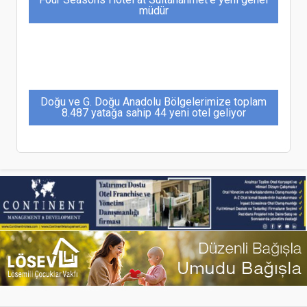
müdür
Doğu ve G. Doğu Anadolu Bölgelerimize toplam
8.487 yatağa sahip 44 yeni otel geliyor
Hande Tibuk: Turizmde yeni yatırımlarda rota
Karadağ
Sabiha Gökçen’in Londra ağı Gatwick ile