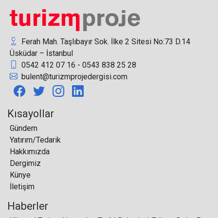
genişliyor
Ferah Mah. Taşlıbayır Sok. İlke 2 Sitesi No:73 D.14
Üsküdar – İstanbul
0542 412 07 16 - 0543 838 25 28
Lara Barut Collection Sürdürülebilir Turizmde
bulent@turizmprojedergisi.com
Öncülüğünü Sürdürüyor
Kısayollar
Gündem
Yatırım/Tedarik
Hakkımızda
THY'nin 10 aylık trafik verilerini açıklandı
Dergimiz
Künye
İletişim
Haberler
Türkiye, 2022 yılının 8 ayında 32 milyon