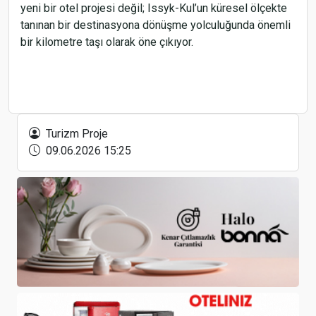
yeni bir otel projesi değil; Issyk-Kul’un küresel ölçekte
tanınan bir destinasyona dönüşme yolculuğunda önemli
bir kilometre taşı olarak öne çıkıyor.
Sabiha Gökçen’in Londra ağı Gatwick ile
genişliyor
Turizm Proje
09.06.2026 15:25
Lara Barut Collection Sürdürülebilir Turizmde
Öncülüğünü Sürdürüyor