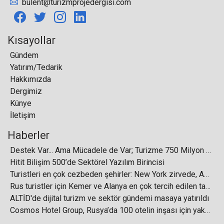
bulent@turizmprojedergisi.com
Karadağ, Ruslara vize uygulanmasını görüşüyor
Kısayollar
Gündem
Yatırım/Tedarik
Hakkımızda
ZUCHEX 2022’ye 650 firma katılıyor
Dergimiz
Künye
İletişim
Haberler
Zyxel’in bulut çözümü Nebula güvenlik kapsamını
Destek Var... Ama Mücadele de Var; Turizme 750 Milyon Dolarlık Destek
genişletiyor
Hitit Bilişim 500’de Sektörel Yazılım Birincisi
Turistleri en çok cezbeden şehirler: New York zirvede, Asya yükselişte
Rus turistler için Kemer ve Alanya en çok tercih edilen tatil bölgeleri arasında ilk iki sırada yer aldı
ALTİD'de dijital turizm ve sektör gündemi masaya yatırıldı
Cosmos Hotel Group, Rusya’da 100 otelin inşası için yaklaşık 700 milyar ruble yatıracak