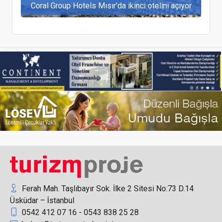
Coral Group Hotels Mısır’da ikinci otelini açıyor
Ocak ayında dış hat uçuşlarında Türkiye lider
durumunda
Rus turistlerin Türkiye, Tayland ve Mısır’daki
ortalama harcamaları belli oldu
Ferah Mah. Taşlıbayır Sok. İlke 2 Sitesi No:73 D.14
Üsküdar – İstanbul
0542 412 07 16 - 0543 838 25 28