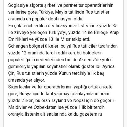
Soglasiye sigorta şirketi ve partner tur operatörlerinin
verilerine göre, Türkiye, Mayıs tatilinde Rus turistler
arasında en popüler destinasyon oldu.
En çok tercih edilen destinasyonlar listesinde yüzde 35
ile zirveye yerleşen Türkiye’yi, yüzde 14 ile Birleşik Arap
Emirlikleri ve yüzde 13 ile Mısır takip etti.
Schengen bölgesi ülkeleri bu yıl Rus tatilciler tarafından
yüzde 12 oranında tercih edilirken, bu bölgelerin
popülerliğinin nedenlerinden biri de Akdeniz’de yolcu
gemileriyle yapılan seyahatler olarak gösterildi. Ayrıca
Çin, Rus turistlerin yüzde 9’unun tercihiyle ilk beş
arasında yer alıyor.
Sigortacılar ve tur operatörlerinin yaptığı ortak ankete
göre, Rusya içinde tatil yapmayı planlayanların oranı
yüzde 2 iken, bu oran Tayland ve Nepal için de geçerli.
Maldivler ve Özbekistan ise yüzde 1’lik bir tercih
oranıyla listenin alt sıralarında kaldı.-gazetem ru
Rus turistlerin Türkiye, Tayland ve Mısır’daki