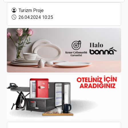
ortalama harcamaları belli oldu
Turizm Proje
26.04.2024 10:25
Karadağ, Ruslara vize uygulanmasını görüşüyor
ZUCHEX 2022’ye 650 firma katılıyor
Zyxel’in bulut çözümü Nebula güvenlik kapsamını