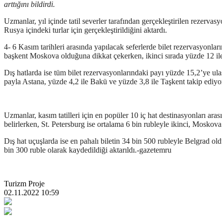
arttığını bildirdi.
Uzmanlar, yıl içinde tatil severler tarafından gerçekleştirilen rezerva
Rusya içindeki turlar için gerçekleştirildiğini aktardı.
4- 6 Kasım tarihleri ​​arasında yapılacak seferlerde bilet rezervasyonla
başkent Moskova olduğuna dikkat çekerken, ikinci sırada yüzde 12 ile
Dış hatlarda ise tüm bilet rezervasyonlarındaki payı yüzde 15,2’ye ulaş
payla Astana, yüzde 4,2 ile Bakü ve yüzde 3,8 ile Taşkent takip ediyo
Uzmanlar, kasım tatilleri için en popüler 10 iç hat destinasyonları ara
belirlerken, St. Petersburg ise ortalama 6 bin rubleyle ikinci, Moskova
Dış hat uçuşlarda ise en pahalı biletin 34 bin 500 rubleyle Belgrad old
bin 300 ruble olarak kaydedildiği aktarıldı.-gazetemru
Turizm Proje
02.11.2022 10:59