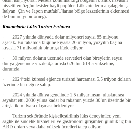
olsun isti[1]yorlar. Mesela konumlandığı bölgenin otantik havasını
hissettiren özgün tesisler hayli popüler. Lüks otellerin alışılagelmiş
İtalyan, Çin ve Japon mutfak[1]larına bölge lezzetlerinin eklenmesi
de bunun iyi bir örneği.
Rakamlarla Lüks Turizm Fırtınası
· 2027 yılında dünyada dolar milyoneri sayısı 85 milyonu
aşacak. Bu rakamda bugüne kıyasla 26 milyon, yüzyılın başına
kıyasla 71 milyonluk bir artışı ifade ediyor.
· 30 milyon doların üzerinde servetleri olan bireylerin sayısı
dünya genelinde yüzde 4,2 artışla 626 bin 619’a yükselmiş
durumda.
· 2024’teki küresel eğlence turizmi harcaması 5,5 trilyon doların
üzerinde bir değere sahip.
· 2024 yılında dünya genelinde 1,5 milyar insan, uluslararası
seyahat etti. 2030 yılına kadar bu rakamın yüzde 30’un üzerinde bir
artışla iki milyara ulaşması bekleniyor.
· Turizm sektöründe kişiselleştirilmiş lüks deneyimler, yeni
sağlık ile zindelik hizmetleri ve gastronomi girişimleri günlük üç bin
ABD doları veya daha yüksek ücretleri talep ediyor.