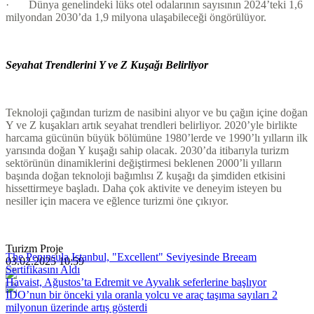
· Dünya genelindeki lüks otel odalarının sayısının 2024’teki 1,6
milyondan 2030’da 1,9 milyona ulaşabileceği öngörülüyor.
Seyahat Trendlerini Y ve Z Kuşağı Belirliyor
Teknoloji çağından turizm de nasibini alıyor ve bu çağın içine doğan
Y ve Z kuşakları artık seyahat trendleri belirliyor. 2020’yle birlikte
harcama gücünün büyük bölümüne 1980’lerde ve 1990’lı yılların ilk
yarısında doğan Y kuşağı sahip olacak. 2030’da itibarıyla turizm
sektörünün dinamiklerini değiştirmesi beklenen 2000’li yılların
başında doğan teknoloji bağımlısı Z kuşağı da şimdiden etkisini
hissettirmeye başladı. Daha çok aktivite ve deneyim isteyen bu
nesiller için macera ve eğlence turizmi öne çıkıyor.
Turizm Proje
The Penınsula Istanbul, "Excellent" Seviyesinde Breeam
03.02.2025 10:59
Sertifikasını Aldı
Havaist, Ağustos’ta Edremit ve Ayvalık seferlerine başlıyor
İDO’nun bir önceki yıla oranla yolcu ve araç taşıma sayıları 2
milyonun üzerinde artış gösterdi