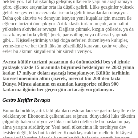
bekleniyor. Tatil alışkanlığı gelişmiş ülkelerde yapılan araştıramaya
göre, eğlence arayanlar orta ila düşük gelirli, Lüks gezginler yüksek
gelirli ve çevreci maceracılar ise orta gelirli insanlardan oluşuyor.
Daha çok aktivite ve deneyim isteyen yeni kuşaklar için macera ile
eğlence turizmi öne çıkıyor. Artık klasik turlardan çok, adrenalini
yükselten aktiviteler revaçta. Dağlara çıkmak, kızgın çöllerde, ya da
ıssız kanyonlarda yürü[1]mek, parasailing veya off-road yapmak
gibi… Kişiselleştirilmiş vahşi doğa seferleri düzenleyen kulüpler,
yeme-içme ve her türlü lüksün gözetildiği karavan, çadır ve ağaç
evler bu akımın sinyallerini bir süredir veriyor.
Ayrıca kültür turizmi pazarının da önümüzdeki beş yıl içinde
yaklaşık yüzde 15 oranında büyümesi bekleniyor ve 2032 yılına
kadar 17 milyar doları aşacağı hesaplanıyor. Kültür tarihinin
küresel öneminin altını çizerek, mevcut bin 200’den fazla
Dünya Mirası alanının en azından kategorize edilen 900
kadarına ilginin her geçen gün artacağı vurgulanıyor.
Gastro Keşifler Revaçta
Bununla birlikte, artık tatil planları restoranlara ve gastro keşiflere de
odaklanıyor. Ekonomik çalkantılara rağmen, dünyadaki lüks tüketim
çılgınlığı halen sürüyor ve lüks sınıftaki oteller de bu pastadan pay
alma yarışını sürdürüyor. Yeni nesil tüketicinin ilk tercihiyse dev
tesisler değil, lüks butik oteller. Konaklayacakları otellerin hikâyesi