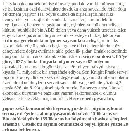
Lüks konaklama sektörü ise dünya çapındaki varlıklı nüfusun artışı
ve bu kesimin özel deneyimlere duyduğu arzu sayesinde refah dolu
bir dönem yaşıyor. Hal böyle olunca da kişiselleştirilmiş lüks
deneyimler, yeni sağlık ile zindelik hizmetleri, sürdürülebilir
uygulamalar, benzersiz gastronomi girişimleri ve mükemmeliyet
kültürü, günlük üç bin ABD doları veya daha yüksek ücretleri talep
ediyor. Lüks pazarının büyümesini destekleyen birkaç faktör var
ki
dünya genelindeki milyoner sayısındaki artış,
Çin’in lüks
pazarındaki güçlü yeniden başlangıcı ve tüketici tercihlerinin özel
deneyimlere doğru evrilmesi akla gelen ilk şıklar. Emlak sektöründe
dünyanın bir numarası olarak kabul edilen
İsviçre bankası UBS’ye
göre, 2027 yılında dünyada milyoner sayısı 85 milyonu
aşacak.
Bu rakamda bugüne kıyasla 26 milyon, yüzyılın başına
kıyasla 71 milyonluk bir artışı ifade ediyor. Son Knight Frank servet
raporuna göre, ultra yüksek net değere sahip, yani 30 milyon doların
üzerinde olan bireylerin serveti sayısı dünya genelinde yüzde 4,2
artışla 626 bin 619’a yükselmiş durumda. Bu servet artışı, küresel
ekonomik büyüme ve bazı kilit yatırım sektörlerindeki olumlu
gelişmelerle desteklenmiş durumda.
Hisse senedi piyasaları,
yapay zekâ konusundaki heyecan, yüzde 3,1 büyümüş konut
sermaye değerleri, altın piyasasındaki yüzde 15’lik artış ve
Bitcoin’deki yüzde 155’lik artış bu büyümenin başlıca sebepleri
arasında. Üstelik bu sayının önümüzdeki beş yıl içinde yüzde 28
artması bekleniyor.