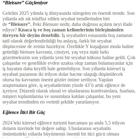
“Bleisure” Güçleniyor
Gelelim 2025 yılında iş dünyasında süregelen en önemli trende. Son
yıllarda adı sık telaffuz edilen seyahat trendlerinden biri
de
“Bleisure”.
Peki Bleisure nedir, daha doğrusu açılımı neyi ifade
ediyor?
Kısaca iş ve boş zaman kelimelerinin birleşiminden
türeyen bir deyim denebilir.
İş seyahatleri esnasında boş zamanın
tatil olarak değerlendirildiği bu anlayış, farklı bir seyahat
düşüncesine de zemin hazırlıyor. Özellikle Y kuşağının moda haline
getirdiği bleisure kavramı, cinsiyet, yaş veya statü farkı
gözetmeksizin son yıllarda yeni bir seyahat tutkusu haline geldi. Çok
çalışanlar ve genellikle evden uzakta olup zaman bulamayanlar için
iş hayatını daha keyifli hale getirebiliyor. Son yıllarda küresel iş
seyahati pazarının iki trilyon dolar hacme ulaştığı düşünülecek
olursa bu kavramın önemi gözler önüne seriliyor. Yapılan
araştırmalara göre, iş seyahatlerinin yüzde 43’ü artık eğlence de
içeriyor. Düzenli olarak ulusal ve uluslararası konferanslara, fuarlara,
müşteri toplantılarına ve sunumlara katılan çalışanlar, bu yeni
seyahat trendinden en verimli şekilde yararlanıyor.
Eğlence İtici Bir Güç
2024’teki küresel eğlence turizmi harcaması şu anda 5,5 trilyon
doların üzerinde bir değere sahip. Uluslararası seyahatin
önümüzdeki yıllarda büyümenin önemli bir itici gücü olması