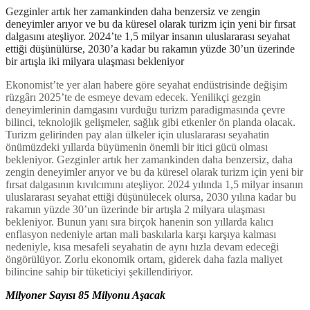
Gezginler artık her zamankinden daha benzersiz ve zengin
deneyimler arıyor ve bu da küresel olarak turizm için yeni bir fırsat
dalgasını ateşliyor. 2024’te 1,5 milyar insanın uluslararası seyahat
ettiği düşünülürse, 2030’a kadar bu rakamın yüzde 30’un üzerinde
bir artışla iki milyara ulaşması bekleniyor
Ekonomist’te yer alan habere göre seyahat endüstrisinde değişim
rüzgârı 2025’te de esmeye devam edecek. Yenilikçi gezgin
deneyimlerinin damgasını vurduğu turizm paradigmasında çevre
bilinci, teknolojik gelişmeler, sağlık gibi etkenler ön planda olacak.
Turizm gelirinden pay alan ülkeler için uluslararası seyahatin
önümüzdeki yıllarda büyümenin önemli bir itici gücü olması
bekleniyor. Gezginler artık her zamankinden daha benzersiz, daha
zengin deneyimler arıyor ve bu da küresel olarak turizm için yeni bir
fırsat dalgasının kıvılcımını ateşliyor. 2024 yılında 1,5 milyar insanın
uluslararası seyahat ettiği düşünülecek olursa, 2030 yılına kadar bu
rakamın yüzde 30’un üzerinde bir artışla 2 milyara ulaşması
bekleniyor. Bunun yanı sıra birçok hanenin son yıllarda kalıcı
enflasyon nedeniyle artan mali baskılarla karşı karşıya kalması
nedeniyle, kısa mesafeli seyahatin de aynı hızla devam edeceği
öngörülüyor. Zorlu ekonomik ortam, giderek daha fazla maliyet
bilincine sahip bir tüketiciyi şekillendiriyor.
Milyoner Sayısı 85 Milyonu Aşacak