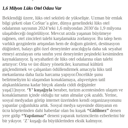
1,6 Milyon Lüks Otel Odası Var
Beklendiği üzere, lüks otel sektörü de yükselişte. Uzman bir emlak
bilgi şirketi olan CoStar’a göre, dünya genelindeki lüks otel
odalarının sayısının 2024’teki 1,6 milyondan 2030’da 1,9 milyona
ulaşabileceği öngörülüyor. Mevcut arzda yaşanan büyümeye
rağmen, otel zincirleri talebi karşılamakta zorlanıyor. Bu talep hem
varlıklı gezginlerin artışından hem de doğum günleri, destinasyon
düğünleri, balayı gibi özel deneyimler aracılığıyla daha sık seyahat
etmeyi arzulayan orta sınıfın yeni deneyimler peşindeki kesiminden
kaynaklanıyor. İş seyahatleri de lüks otel odalarına olan talebi
artırıyor: Orta ve üst düzey yöneticiler, kurumsal kültürü
güçlendirmek ve çalışanları ödüllendirmek amacıyla lüks tatil
mekanlarına daha fazla harcama yapıyor.Öncelikle şunu
belirtmeliyim ki ulaşımdan konaklamaya, alışverişten tatil
alışkanlıklarına kadar birçok alanda ciddi değişimler
yaşa[1]nıyor.
‘Y’ kuşağıyla
beraber, turizm acentesinden ulaşım ve
konaklamanın içinde olduğu tur satın almalar çok azaldı. Yerine,
sosyal medyadan görüp internet üzerinden kendi organizasyonunu
yapanlar çoğunlukta artık. Sosyal medya sayesinde dünyanın en
ücra köşelerinden dahi haberdar olan bu kuşak
“Gidilmez”
denen
yere gidip
“Yapılamaz”
deneni yaparak turizmcilerin ezberlerini bir
bir yıkıyor. ‘Z’ kuşağı da büyüklerinden eksik kalmıyor.