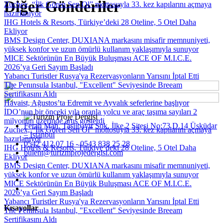
Diğer Gönderiler
Zuchex, “İlk Gören Sen Ol” mottosuyla 33. kez kapılarını açmaya
hazırlanıyor
IHG Hotels & Resorts, Türkiye’deki 28 Oteline, 5 Otel Daha
Ekliyor
BMS Design Center, DUXIANA markasını misafir memnuniyeti,
yüksek konfor ve uzun ömürlü kullanım yaklaşımıyla sunuyor
MICE Sektörünün En Büyük Buluşması ACE OF M.I.C.E.
2026’ya Geri Sayım Başladı
Yabancı Turistler Rusya'ya Rezervasyonların Yarısını İptal Etti
The Penınsula Istanbul, "Excellent" Seviyesinde Breeam
Sertifikasını Aldı
Havaist, Ağustos’ta Edremit ve Ayvalık seferlerine başlıyor
İDO’nun bir önceki yıla oranla yolcu ve araç taşıma sayıları 2
milyonun üzerinde artış gösterdi
Ferah Mah. Taşlıbayır Sok. İlke 2 Sitesi No:73 D.14 Üsküdar
Zuchex, “İlk Gören Sen Ol” mottosuyla 33. kez kapılarını açmaya
– İstanbul
hazırlanıyor
0542 412 07 16 - 0543 838 25 28
IHG Hotels & Resorts, Türkiye’deki 28 Oteline, 5 Otel Daha
bulent@turizmprojedergisi.com
Ekliyor
BMS Design Center, DUXIANA markasını misafir memnuniyeti,
yüksek konfor ve uzun ömürlü kullanım yaklaşımıyla sunuyor
MICE Sektörünün En Büyük Buluşması ACE OF M.I.C.E.
2026’ya Geri Sayım Başladı
Yabancı Turistler Rusya'ya Rezervasyonların Yarısını İptal Etti
Kısayollar
The Penınsula Istanbul, "Excellent" Seviyesinde Breeam
Sertifikasını Aldı