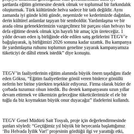
şartlarda eğitim görmesine destek olmak ve toplumsal bir farkındalık
oluşturmak. Türk kültüründe helva sadece bir tatlı değildir. Aynı
zamanda iyi günde kötü günde, neşemizde ve kederimizde dağıtılan,
derin kültürel anlamlar taşıyan bir semboldür. Yardımlaşma ve bir
arada olma geleneklerimizin vazgeçilmez bir parçası olan helvayı bu
defa eğitime destek olmak için hayırlı bir amaç için üreteceğiz. 1
yıldır devam eden iş birliğinde elde edilen satış gelirlerini TEGV’e
bağışlayarak, iş birliğimizi 2026 sonuna kadar uzattık. Bu kampanya
ile yardımlaşma ruhunu toplumun geneline yayarak kampanyamıza
tüketiciyi de dâhil etmek istedik” diye konuştu.
TEGV’in faaliyetlerinin eğitim alanında büyük önem taşıdığını ifade
eden Göksu, “Eğitim faaliyetlerine gönül veren binlerce gönüllü
neferin her birine yürekten teşekkür ediyoruz. Firma olarak bizler de
çorbada tuzumuz olsun istedik. Bu destek kampanyasını uzun yıllar
devam ettirmek ve ülkemizin geleceğine tüketicilerimizle el ele bir
tuğla da biz koymaktan büyük onur duyacağız” ifadelerini kullandı.
TEGV Genel Müdürü Sait Tosyalı, proje için değerlendirmesinde
şunları söyledi: “Geçtiğimiz yıl büyük bir heyecanla başlattığımız
‘Bu Helvada İyilik Var!’ projesinin gördüğü ilgi ve yarattığı etki,