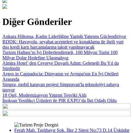
Diğer Gönderiler
Ankara Hiltonsa, Kadın Liderliğine Yaptığı Yatırımı Güçlendiriyor
BDDK: Havayolu, seyahat acenteleri ve konaklama ile ilgili yurt
dışı kredi kartı harcamalarına taksit yapılmayacak
Turizm Haftası’nı İyi Değerlendirmeli, 100 Milyon Turist 100
Milyar Dolar Hedefine Ulaşmalıyız
Almira Hotel’ den Çevreye Duyarlı Adım: Geleneği Bu Yıl da
Sürdürdü
Argos in Cappadocia: Dünyanın ve Avrupa'nın En İyi Otelleri
Arasında
Simpra, mobil karavan projesi Simpravan'la teknolojiyi sahaya
taşıyor
18 Otel, Modernizasyon Yatırım Teşviki Aldı
İnoksan Yenilikçi Ürünleri ile PIR EXPO’da İlgi Odağı Oldu
Ferah Mah. Taşlıbayır Sok. İlke 2 Sitesi No:73 D.14 Üsküdar