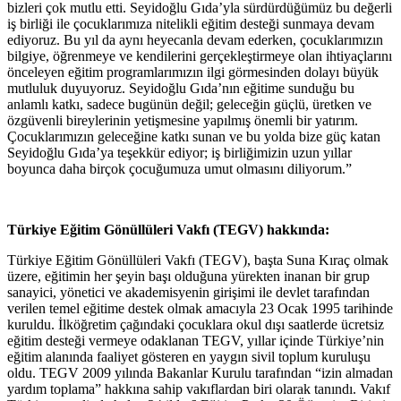
bizleri çok mutlu etti. Seyidoğlu Gıda’yla sürdürdüğümüz bu değerli
iş birliği ile çocuklarımıza nitelikli eğitim desteği sunmaya devam
ediyoruz. Bu yıl da aynı heyecanla devam ederken, çocuklarımızın
bilgiye, öğrenmeye ve kendilerini gerçekleştirmeye olan ihtiyaçlarını
önceleyen eğitim programlarımızın ilgi görmesinden dolayı büyük
mutluluk duyuyoruz. Seyidoğlu Gıda’nın eğitime sunduğu bu
anlamlı katkı, sadece bugünün değil; geleceğin güçlü, üretken ve
özgüvenli bireylerinin yetişmesine yapılmış önemli bir yatırım.
Çocuklarımızın geleceğine katkı sunan ve bu yolda bize güç katan
Seyidoğlu Gıda’ya teşekkür ediyor; iş birliğimizin uzun yıllar
boyunca daha birçok çocuğumuza umut olmasını diliyorum.”
Türkiye Eğitim Gönüllüleri Vakfı (TEGV) hakkında:
Türkiye Eğitim Gönüllüleri Vakfı (TEGV), başta Suna Kıraç olmak
üzere, eğitimin her şeyin başı olduğuna yürekten inanan bir grup
sanayici, yönetici ve akademisyenin girişimi ile devlet tarafından
verilen temel eğitime destek olmak amacıyla 23 Ocak 1995 tarihinde
kuruldu. İlköğretim çağındaki çocuklara okul dışı saatlerde ücretsiz
eğitim desteği vermeye odaklanan TEGV, yıllar içinde Türkiye’nin
eğitim alanında faaliyet gösteren en yaygın sivil toplum kuruluşu
oldu. TEGV 2009 yılında Bakanlar Kurulu tarafından “izin almadan
yardım toplama” hakkına sahip vakıflardan biri olarak tanındı. Vakıf