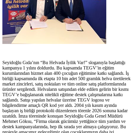
Seyidoğlu Gıda’nın “Bu Helvada İyilik Var!” sloganıyla başlattığı
kampanya 1 yılını doldurdu. Bu kapsamda TEGV’in eğitim
kurumlarından hizmet alan 400 çocuğun eğitimine katkı sağlandı. İş
birliği kapsamında ilk etapta 10 bin adet 500 gramlık helva üretilerek
market zincirleri, satış noktaları ve tüm online satış platformlarında
ürünler sergilendi. Helvaların satışından elde edilen gelirin bir kısmı
TEGV’e bağışlanarak nitelikli eğitime destek çalışmalarına katkı
sağlandı. Satışı yapılan helvalar üzerine TEGV logosu ve
bilgilendirme amaçlı QR kod yer aldı. 2004 yılı kasım ayında
başlayan iş birliği protokolü düzenlenen törenle 2026 sonuna kadar
uzatıldı. İmza töreninde konuşan Seyidoğlu Gıda Genel Müdürü
Mehmet Göksu, “Firma olarak gücümüz yettiğince tüm yardım ve
destek kampanyalarında, hep ilk sırada yer almaya çalışıyoruz. Bu
projeyle amacımız geleceğimiz olan çocuklarımızın daha iyi