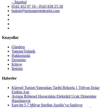
– İstanbul
0542 412 07 16 - 0543 838 25 28
bulent@turizmprojedergisi.com
Kısayollar
Gündem
Yatırım/Tedarik
Hakkımızda
Dergimiz
Künye
İletişim
Haberler
Küresel Turizm Yatırımları Tarihi Rekorla 1 Trilyon Dolar
Eşiğini Aştı
Avrupa Bölgesel Havacılıkta Elektrikli Uçak Dönemine
Hazırlanıyor
EasyJet 5,7 Milyar Sterline Apollo’ya Satılıyor