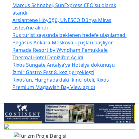
Marcus Schnabel, SunExpress CEO’su olarak
atandı
Arslantepe Höyüğü, UNESCO Dünya Miras
Listesi’ne alındı
Rus turist sayısında beklenen hedefe ulaşılamadı
Pegasus Ankara-Moskova uçuşları başlıyor
Ramada Resort by Wyndham Pamukkale
Thermal Hotel Denizli’de Açıldı
Rixos Sungate Antalya’ya Hotelya dokunuşu
İzmir Gastro Fest 8. kez gerçekleşti
Rixos’un, Hurghada'daki ikinci oteli, Rixos
Premium Magawish Bay View açıldı