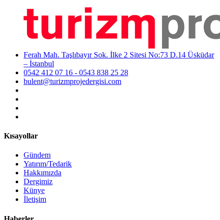
Ferah Mah. Taşlıbayır Sok. İlke 2 Sitesi No:73 D.14 Üsküdar
– İstanbul
0542 412 07 16 - 0543 838 25 28
bulent@turizmprojedergisi.com
Kısayollar
Gündem
Yatırım/Tedarik
Hakkımızda
Dergimiz
Künye
İletişim
Haberler