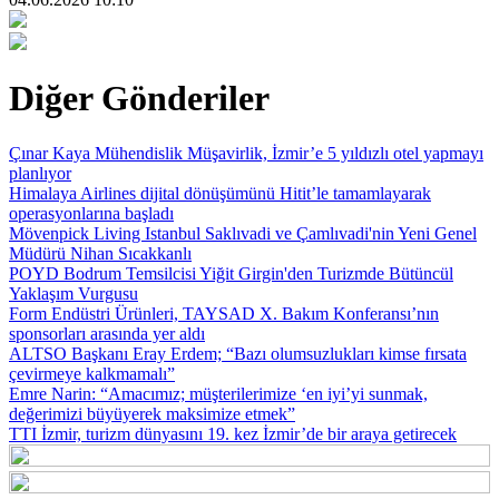
Diğer Gönderiler
Çınar Kaya Mühendislik Müşavirlik, İzmir’e 5 yıldızlı otel yapmayı
planlıyor
Himalaya Airlines dijital dönüşümünü Hitit’le tamamlayarak
operasyonlarına başladı
Mövenpick Living Istanbul Saklıvadi ve Çamlıvadi'nin Yeni Genel
Müdürü Nihan Sıcakkanlı
POYD Bodrum Temsilcisi Yiğit Girgin'den Turizmde Bütüncül
Yaklaşım Vurgusu
Form Endüstri Ürünleri, TAYSAD X. Bakım Konferansı’nın
sponsorları arasında yer aldı
ALTSO Başkanı Eray Erdem; “Bazı olumsuzlukları kimse fırsata
çevirmeye kalkmamalı”
Emre Narin: “Amacımız; müşterilerimize ‘en iyi’yi sunmak,
değerimizi büyüyerek maksimize etmek”
TTI İzmir, turizm dünyasını 19. kez İzmir’de bir araya getirecek