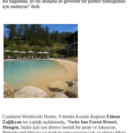
Bu bağlamda, iyi bir anlaşma ile güvenilir bir partner bulduğumuz
için mutluyuz” dedi.
Continent Worldwide Hotels, Yönetim Kurulu Başkanı
Ethem
Zağikyan
ise
yaptığı açıklamada
,
“
Swiss Inn Forest Resort,
Mengen
, bizler için son derece önemli bir proje ve lokasyon.
Bölgede otel ihtiyacı ve markalı otel sayısının çok az olması itibarı