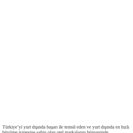
Türkiye’yi yurt dışında başarı ile temsil eden ve yurt dışında en hızlı
büyüme ivmesine sahip olan otel markalarını bünyesinde