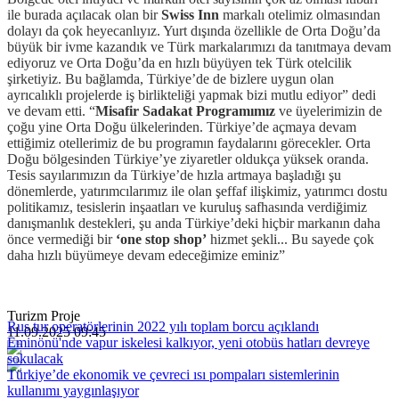
ile burada açılacak olan bir
Swiss Inn
markalı otelimiz olmasından
dolayı da çok heyecanlıyız. Yurt dışında özellikle de Orta Doğu’da
büyük bir ivme kazandık ve Türk markalarımızı da tanıtmaya devam
ediyoruz ve Orta Doğu’da en hızlı büyüyen tek Türk otelcilik
şirketiyiz. Bu bağlamda, Türkiye’de de bizlere uygun olan
ayrıcalıklı projelerde iş birlikteliği yapmak bizi mutlu ediyor” dedi
ve devam etti. “
Misafir Sadakat Programımız
ve üyelerimizin de
çoğu yine Orta Doğu ülkelerinden. Türkiye’de açmaya devam
ettiğimiz otellerimiz de bu programın faydalarını görecekler. Orta
Doğu bölgesinden Türkiye’ye ziyaretler oldukça yüksek oranda.
Tesis sayılarımızın da Türkiye’de hızla artmaya başladığı şu
dönemlerde, yatırımcılarımız ile olan şeffaf ilişkimiz, yatırımcı dostu
politikamız, tesislerin inşaatları ve kuruluş safhasında verdiğimiz
danışmanlık destekleri, şu anda Türkiye’deki hiçbir markanın daha
önce vermediği bir
‘one stop shop’
hizmet şekli... Bu sayede çok
daha hızlı büyümeye devam edeceğimize eminiz”
Turizm Proje
Rus tur operatörlerinin 2022 yılı toplam borcu açıklandı
11.09.2025 09:45
Eminönü'nde vapur iskelesi kalkıyor, yeni otobüs hatları devreye
sokulacak
Türkiye’de ekonomik ve çevreci ısı pompaları sistemlerinin
kullanımı yaygınlaşıyor