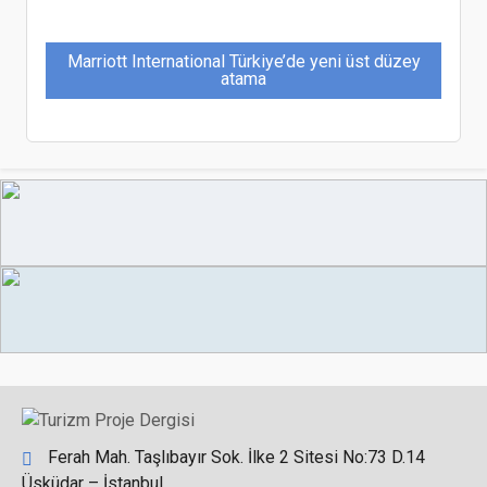
Marriott International Türkiye’de yeni üst düzey
atama
Uluslararası Gastronomi Köprüsüne Oxford Street
de Eklendi
Mercure Antalya Konyaaltı Kapılarını Açıyor
Ferah Mah. Taşlıbayır Sok. İlke 2 Sitesi No:73 D.14
Üsküdar – İstanbul