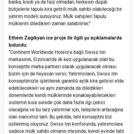
banka, kredi ya da faiz olmadan, herkesin düşük
bütçelerle tapulu kira getirili mülk sahibi olabileceği bir
yatırım modeli sunuyoruz. Mülk sahipleri tapulu
mülklerini diledikleri zaman satabilirler."
Ethem Zagikyan ise proje ile ilgili şu açıklamalarda
bulundu:
“Continent Worldwide Hotels’e bağlı Swiss Inn
markasının, Erzincan’da ilk kez uygulanacak olan bu
konseptte marka partneri olarak uygulanacak olması
bizim için de heyecan verici. Yatırımcıların, Swiss Inn
konseptimizle işletilerek garantili aylık kira getirisi elde
edebilecekleri ve aynı zamanda da diledikleri
dönemlerde kendi mülklerinde konaklayabilecekleri
sistemin kısa sürede çok daha fazla ilgi çekici
olacağına ve bu tarz yatırımlar için, taleplerin artacağına
olan inancımız tam. Bu şekilde, tatil konseptini biz
üstlenmiş oluyoruz. Swiss Inn konforunda, yatırımcılara
sadece mülk sahibi olmanın ötesinde, kendi evinde tatil