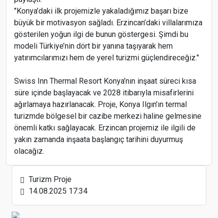
"Konya’daki ilk projemizle yakaladığımız başarı bize
büyük bir motivasyon sağladı. Erzincan’daki villalarımıza
gösterilen yoğun ilgi de bunun göstergesi. Şimdi bu
Mercure Antalya Konyaaltı Kapılarını Açıyor
modeli Türkiye’nin dört bir yanına taşıyarak hem
yatırımcılarımızı hem de yerel turizmi güçlendireceğiz."
Swiss Inn Thermal Resort Konya’nın inşaat süreci kısa
süre içinde başlayacak ve 2028 itibarıyla misafirlerini
"Vision Of The Seas" ve "Azura" ile Kuşadası'na 4
ağırlamaya hazırlanacak. Proje, Konya Ilgın’ın termal
bin 827 turist geldi
turizmde bölgesel bir cazibe merkezi haline gelmesine
önemli katkı sağlayacak. Erzincan projemiz ile ilgili de
yakın zamanda inşaata başlangıç tarihini duyurmuş
olacağız.
Türkiye’nin Önde Gelen Turizm Şirketi Jolly,
Turizm Proje
Antalya Turizm Fuarı’nda
14.08.2025 17:34