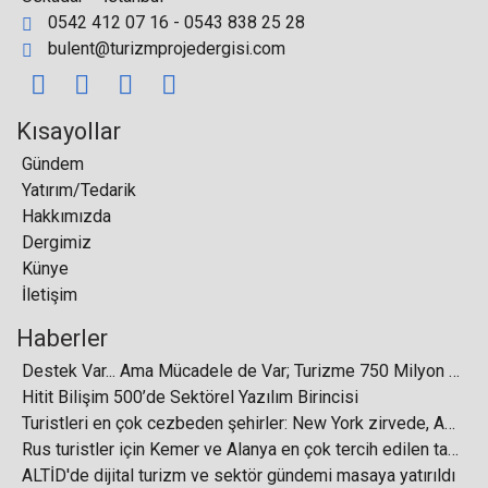
0542 412 07 16 - 0543 838 25 28
bulent@turizmprojedergisi.com
"Vision Of The Seas" ve "Azura" ile Kuşadası'na 4
bin 827 turist geldi
Kısayollar
Gündem
Yatırım/Tedarik
Hakkımızda
Türkiye’nin Önde Gelen Turizm Şirketi Jolly,
Antalya Turizm Fuarı’nda
Dergimiz
Künye
İletişim
Haberler
Destek Var... Ama Mücadele de Var; Turizme 750 Milyon Dolarlık Destek
İzmir Marriott İş Ortaklarıyla Yaz Sezonunu
Hitit Bilişim 500’de Sektörel Yazılım Birincisi
Karşıladı
Turistleri en çok cezbeden şehirler: New York zirvede, Asya yükselişte
Rus turistler için Kemer ve Alanya en çok tercih edilen tatil bölgeleri arasında ilk iki sırada yer aldı
ALTİD'de dijital turizm ve sektör gündemi masaya yatırıldı