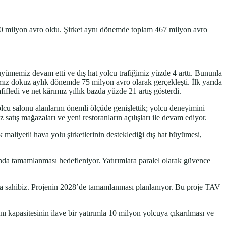
90 milyon avro oldu. Şirket aynı dönemde toplam 467 milyon avro
üyümemiz devam etti ve dış hat yolcu trafiğimiz yüzde 4 arttı. Bununla
z dokuz aylık dönemde 75 milyon avro olarak gerçekleşti. İlk yarıda
ifledi ve net kârımız yıllık bazda yüzde 21 artış gösterdi.
cu salonu alanlarını önemli ölçüde genişlettik; yolcu deneyimini
satış mağazaları ve yeni restoranların açılışları ile devam ediyor.
aliyetli hava yolu şirketlerinin desteklediği dış hat büyümesi,
nda tamamlanması hedefleniyor. Yatırımlara paralel olarak güvence
paya sahibiz. Projenin 2028’de tamamlanması planlanıyor. Bu proje TAV
ı kapasitesinin ilave bir yatırımla 10 milyon yolcuya çıkarılması ve