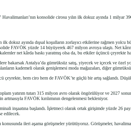
 Havalimanları’nın konsolide cirosu yılın ilk dokuz ayında 1 milyar 3
n ilk dokuz ayında dışsal koşulların zorlayıcı etkilerine rağmen yolcu b
olide FAVÖK yüzde 14 büyüyerek 467 milyon avroya ulaştı. Net kârımı
 kalemler net kârda baskı yaratmış olsa da, bu etkiler üçüncü çeyrekte haf
re bakarsak Antalya’da gümrüksüz satış, yiyecek ve içecek ve özel yol
ri alanların kademeli olarak genişlemesi moda mağazaları, diğer gümrüksüz 
ü çeyrekte, hem ciro hem de FAVÖK’te güçlü bir artış sağlandı. Düşük m
Toplam yatırım tutarı 315 milyon avro olarak öngörülüyor ve 2027 sonu
erinin artmasıyla FAVÖK kırılımının dengelenmesi bekleniyor.
erminali inşaatına başlandı. İşletmeci olarak ortak girişimde yüzde 26 
e edilecek.
ası konusunda ileri aşama görüşmeler yürütüyoruz. Görüşmeler, havaliman