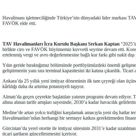
Havalimanı işletmeciliğinde Türkiye’nin dünyadaki lider markası TAV
FAVÖK elde etti.
TAV Havalimanları İcra Kurulu Başkanı Serkan Kaptan
“2025’i
birlikte ciro ve FAVÖK büyümemiz kuvvetli seyrine devam etti. Kons
ertelenmiş vergi ve avro değerlenmesine bağlı kur farkı gibi nakit dışı
Yılın geride bıraktığımız bölümünde portföyümüzdeki önemli gelişmele
geliştirmenin yanı sıra terminal kapasitesini iki katına çıkardık. Tica
Ankara’da 25 yıllık yeni imtiyaz döneminin ilk tam çeyreği olan üçünc
kârlılığı daha da artırma potansiyeli taşıyor.
Almatı’da geçen çeyrekte başlatılan yatırım programı devam ediyor. 
altına alınan tarife artışları sayesinde, 2030’a kadar havacılık gelirl
Medine’de artan yolcu trafiğini karşılamak amacıyla yeni dış hatlar t
Havalimanları’ndan herhangi bir sermaye katkısı gerektirmeden finans
Gürcistan’da yerel otorite ile imtiyaz süresinin 2031’e kadar uzatılm
ticari şartların güncellenmesini içeriyor.