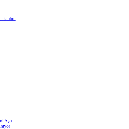
 İstanbul
ni Aştı
anıyor