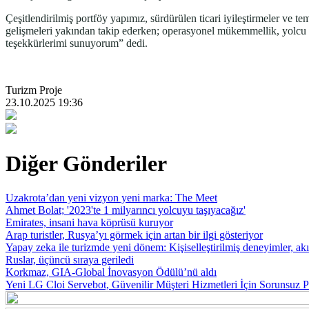
Çeşitlendirilmiş portföy yapımız, sürdürülen ticari iyileştirmeler ve te
gelişmeleri yakından takip ederken; operasyonel mükemmellik, yolcu de
teşekkürlerimi sunuyorum” dedi.
Turizm Proje
23.10.2025 19:36
Diğer Gönderiler
Uzakrota’dan yeni vizyon yeni marka: The Meet
Ahmet Bolat; '2023'te 1 milyarıncı yolcuyu taşıyacağız'
Emirates, insani hava köprüsü kuruyor
Arap turistler, Rusya’yı görmek için artan bir ilgi gösteriyor
Yapay zeka ile turizmde yeni dönem: Kişiselleştirilmiş deneyimler, akıl
Ruslar, üçüncü sıraya geriledi
Korkmaz, GIA-Global İnovasyon Ödülü’nü aldı
Yeni LG Cloi Servebot, Güvenilir Müşteri Hizmetleri İçin Sorunsuz