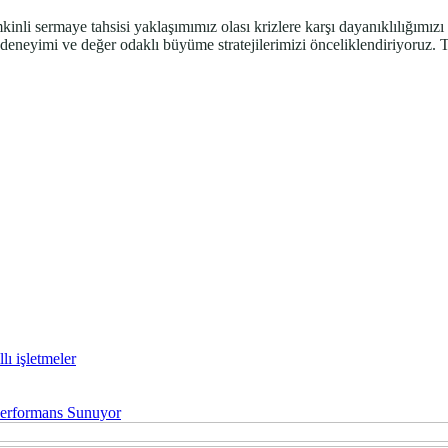
mkinli sermaye tahsisi yaklaşımımız olası krizlere karşı dayanıklılığımızı
neyimi ve değer odaklı büyüme stratejilerimizi önceliklendiriyoruz. Tü
lı işletmeler
 Performans Sunuyor