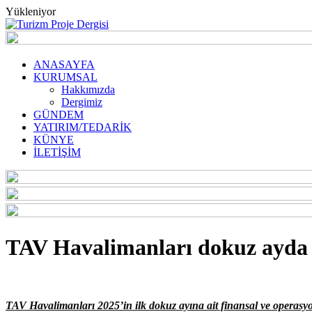
Yükleniyor
ANASAYFA
KURUMSAL
Hakkımızda
Dergimiz
GÜNDEM
YATIRIM/TEDARİK
KÜNYE
İLETİŞİM
TAV Havalimanları dokuz ayda 
TAV Havalimanları 2025’in ilk dokuz ayına ait finansal ve operasyon