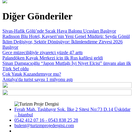
Diğer Gönderiler
Sivas-Hafik Gölü’nde Sıcak Hava Balonu Uçuşları Başlıyor
Radisson Blu Hotel, Kayseri’nin Yeni Genel Müdürü: Şeyda Gönül
İklim Değişiyor, Sektör Dönüşüyor: İklimlendirme Zirvesi 2026
Başlıyor
Gece müzeciliğiyle ziyaretçi yüzde 47 arttı
Palandöken Kayak Merkezi için ilk Rus kafilesi geldi
Sinan Damgacıoğlu “Japon Mutfağı İyi Niyet Elçisi” ünvanı alan ilk
Türk Şef oldu
Çok Yatak Kazandırmıyor mu?
Antalya'da turist sayısı 1 milyonu aştı
Ferah Mah. Taşlıbayır Sok. İlke 2 Sitesi No:73 D.14 Üsküdar
– İstanbul
0542 412 07 16 - 0543 838 25 28
bulent@turizmprojedergisi.com