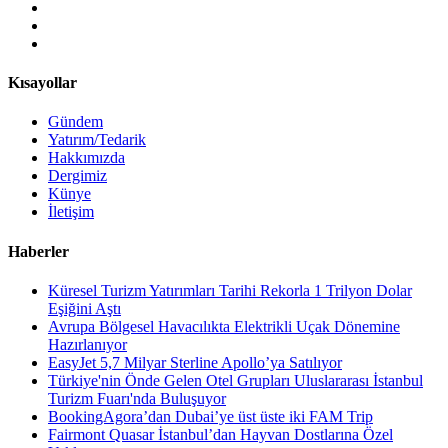
Kısayollar
Gündem
Yatırım/Tedarik
Hakkımızda
Dergimiz
Künye
İletişim
Haberler
Küresel Turizm Yatırımları Tarihi Rekorla 1 Trilyon Dolar
Eşiğini Aştı
Avrupa Bölgesel Havacılıkta Elektrikli Uçak Dönemine
Hazırlanıyor
EasyJet 5,7 Milyar Sterline Apollo’ya Satılıyor
Türkiye'nin Önde Gelen Otel Grupları Uluslararası İstanbul
Turizm Fuarı'nda Buluşuyor
BookingAgora’dan Dubai’ye üst üste iki FAM Trip
Fairmont Quasar İstanbul’dan Hayvan Dostlarına Özel