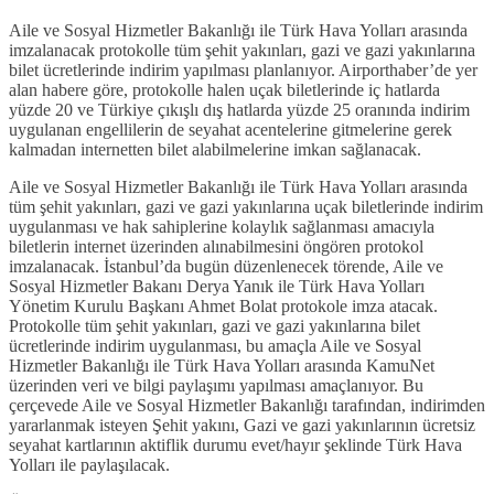
Aile ve Sosyal Hizmetler Bakanlığı ile Türk Hava Yolları arasında
imzalanacak protokolle tüm şehit yakınları, gazi ve gazi yakınlarına
bilet ücretlerinde indirim yapılması planlanıyor. Airporthaber’de yer
alan habere göre, protokolle halen uçak biletlerinde iç hatlarda
yüzde 20 ve Türkiye çıkışlı dış hatlarda yüzde 25 oranında indirim
uygulanan engellilerin de seyahat acentelerine gitmelerine gerek
kalmadan internetten bilet alabilmelerine imkan sağlanacak.
Aile ve Sosyal Hizmetler Bakanlığı ile Türk Hava Yolları arasında
tüm şehit yakınları, gazi ve gazi yakınlarına uçak biletlerinde indirim
uygulanması ve hak sahiplerine kolaylık sağlanması amacıyla
biletlerin internet üzerinden alınabilmesini öngören protokol
imzalanacak. İstanbul’da bugün düzenlenecek törende, Aile ve
Sosyal Hizmetler Bakanı Derya Yanık ile Türk Hava Yolları
Yönetim Kurulu Başkanı Ahmet Bolat protokole imza atacak.
Protokolle tüm şehit yakınları, gazi ve gazi yakınlarına bilet
ücretlerinde indirim uygulanması, bu amaçla Aile ve Sosyal
Hizmetler Bakanlığı ile Türk Hava Yolları arasında KamuNet
üzerinden veri ve bilgi paylaşımı yapılması amaçlanıyor. Bu
çerçevede Aile ve Sosyal Hizmetler Bakanlığı tarafından, indirimden
yararlanmak isteyen Şehit yakını, Gazi ve gazi yakınlarının ücretsiz
seyahat kartlarının aktiflik durumu evet/hayır şeklinde Türk Hava
Yolları ile paylaşılacak.