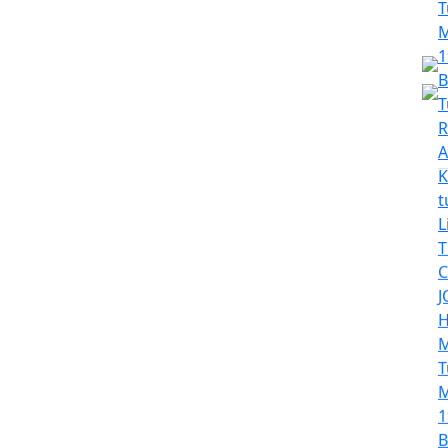
T
M
1
B
T
R
A
K
t
L
T
C
J
H
M
T
M
1
B