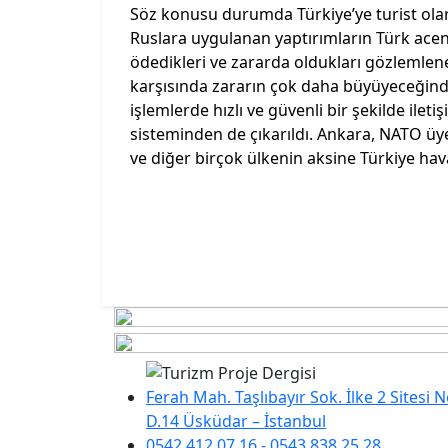
Söz konusu durumda Türkiye’ye turist ola
Ruslara uygulanan yaptırımların Türk acente
ödedikleri ve zararda oldukları gözlemlene
karşısında zararın çok daha büyüyeceğinde
işlemlerde hızlı ve güvenli bir şekilde il
sisteminden de çıkarıldı. Ankara, NATO ü
ve diğer birçok ülkenin aksine Türkiye ha
Ferah Mah. Taşlıbayır Sok. İlke 2 Sitesi 
D.14 Üsküdar – İstanbul
0542 412 07 16 - 0543 838 25 28