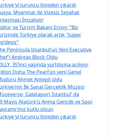
ürkiye'yi turuncu listeden çıkardı
usya, Myanmar ile Vizesiz Seyahat
nlaşması İmzalıyor
ültür ve Turizm Bakanı Ersoy: "Biz
urizmde Türkiye olarak artık 'Süper
ig'deyiz"
he Peninsula Istanbul’un Yeni Executive
hef’i Andreas Block Oldu
OLLY, 35’inci yaşında yurtdışına açılıyor
ilton Doha The Pearl’ün yeni Genel
üdürü Ahmet Antepli oldu
ürkiye’nin İlk Sanal Gerçeklik Müzesi
üzeverse, Galataport İstanbul’ da
9 Mayıs Atatürk’ü Anma Gençlik ve Spor
ayramı'mız kutlu olsun
ürkiye'yi turuncu listeden çıkardı