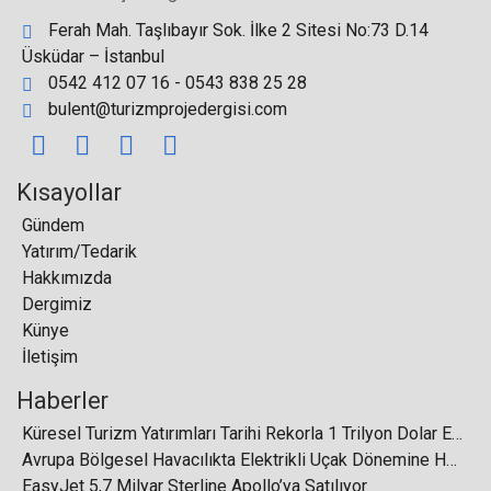
Ferah Mah. Taşlıbayır Sok. İlke 2 Sitesi No:73 D.14
Üsküdar – İstanbul
0542 412 07 16 - 0543 838 25 28
bulent@turizmprojedergisi.com
Hitit yeni havayolları ile büyümeye devam ediyor
Kısayollar
Gündem
Yatırım/Tedarik
Hakkımızda
Almanya, İngiltere'yi “virüs varyant bölgesi” ilan
etti
Dergimiz
Künye
İletişim
Haberler
Küresel Turizm Yatırımları Tarihi Rekorla 1 Trilyon Dolar Eşiğini Aştı
GTD Koordinasyonunda; ünlü Şefler, WorldFood
Avrupa Bölgesel Havacılıkta Elektrikli Uçak Dönemine Hazırlanıyor
İstanbul'da bir araya geldi
EasyJet 5,7 Milyar Sterline Apollo’ya Satılıyor