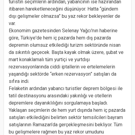
turistin seçimlerin ardından, yabancının ise hazirandan
itibaren hareketleneceğini düşünüyor. Hatta “gündem
dışı gelişmeler olmazsa” bu yaz rekor bekleyenler de
var.
Ekonomim gazetesinden Selenay Yağcı'nın haberine
göre, Türkiye'de hem iç pazarda hem dış pazarda
depremin olumsuz etkilediği turizm sektöründe nisan
da sıkıntılı geçecek. Başta kayak olmak üzere, şubat ve
mart konaklamalı tüm yurtiçi ve yurtdışı
rezervasyonlarında ciddi iptallerin ve ertelemelerin
yaşandığı sektörde “erken rezervasyon” satışları da
sıfıra indi.
Felaketin ardından yabancı turistler deprem bölgesi ile
tatil destinasyonu arasındaki yakınlığı ve otellerin
depremlere dayanıklılığını sorgulamaya başladı.
Yaklaşan seçimlerin de hem yurt dışında hem iç pazarda
satışları etkilediğini belirten sektör temsilcileri bayram
satışlarının Ramazan’da gerçekleşmesini bekliyor. Tüm
bu gelişmelere rağmen bu yaz rekor umudunu