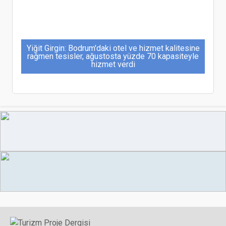
Yiğit Girgin: Bodrum'daki otel ve hizmet kalitesine
rağmen tesisler, ağustosta yüzde 70 kapasiteyle
hizmet verdi
Bodrum Cruise Port, 2025 sezonunu açtı:120
gemi ve 158.500 yolcuyla rekor bekliyor
Utair, Surgut- Antalya seferine hazırlanıyor