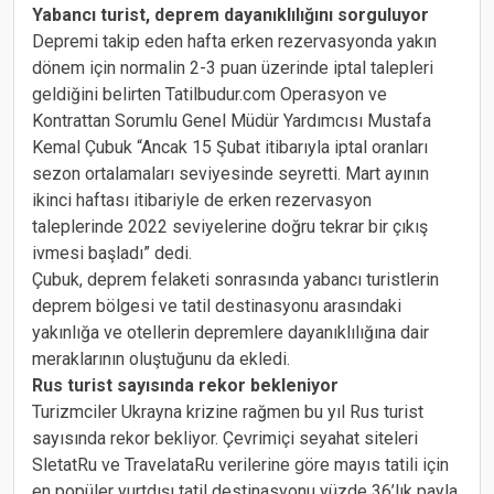
Yabancı turist, deprem dayanıklılığını sorguluyor
Depremi takip eden hafta erken rezervasyonda yakın
dönem için normalin 2-3 puan üzerinde iptal talepleri
geldiğini belirten Tatilbudur.com Operasyon ve
Kontrattan Sorumlu Genel Müdür Yardımcısı Mustafa
Kemal Çubuk “Ancak 15 Şubat itibarıyla iptal oranları
sezon ortalamaları seviyesinde seyretti. Mart ayının
ikinci haftası itibariyle de erken rezervasyon
taleplerinde 2022 seviyelerine doğru tekrar bir çıkış
ivmesi başladı” dedi.
Çubuk, deprem felaketi sonrasında yabancı turistlerin
deprem bölgesi ve tatil destinasyonu arasındaki
yakınlığa ve otellerin depremlere dayanıklılığına dair
meraklarının oluştuğunu da ekledi.
Rus turist sayısında rekor bekleniyor
Turizmciler Ukrayna krizine rağmen bu yıl Rus turist
sayısında rekor bekliyor. Çevrimiçi seyahat siteleri
SletatRu ve TravelataRu verilerine göre mayıs tatili için
en popüler yurtdışı tatil destinasyonu yüzde 36’lık payla