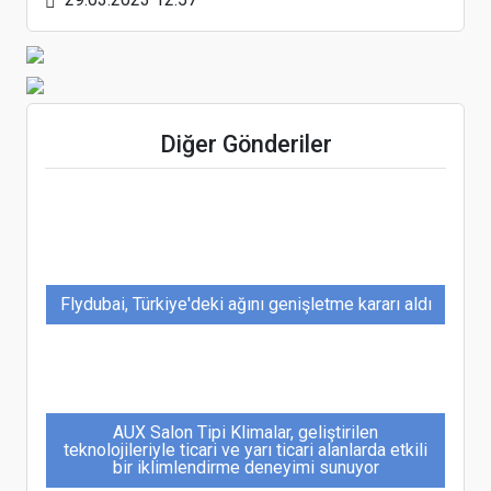
GTD Koordinasyonunda; ünlü Şefler, WorldFood
İstanbul'da bir araya geldi
Diğer Gönderiler
Flydubai, Türkiye'deki ağını genişletme kararı aldı
AUX Salon Tipi Klimalar, geliştirilen
teknolojileriyle ticari ve yarı ticari alanlarda etkili
bir iklimlendirme deneyimi sunuyor