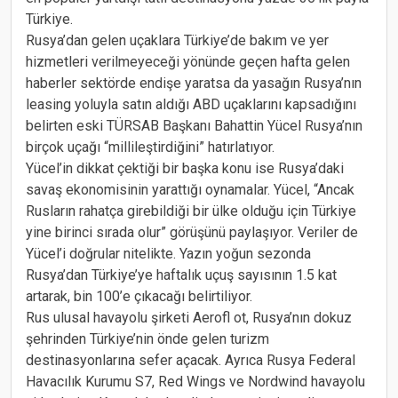
Türkiye.
Rusya’dan gelen uçaklara Türkiye’de bakım ve yer
hizmetleri verilmeyeceği yönünde geçen hafta gelen
haberler sektörde endişe yaratsa da yasağın Rusya’nın
leasing yoluyla satın aldığı ABD uçaklarını kapsadığını
belirten eski TÜRSAB Başkanı Bahattin Yücel Rusya’nın
birçok uçağı “millileştirdiğini” hatırlatıyor.
Yücel’in dikkat çektiği bir başka konu ise Rusya’daki
savaş ekonomisinin yarattığı oynamalar. Yücel, “Ancak
Rusların rahatça girebildiği bir ülke olduğu için Türkiye
yine birinci sırada olur” görüşünü paylaşıyor. Veriler de
Yücel’i doğrular nitelikte. Yazın yoğun sezonda
Rusya’dan Türkiye’ye haftalık uçuş sayısının 1.5 kat
artarak, bin 100’e çıkacağı belirtiliyor.
Rus ulusal havayolu şirketi Aerofl ot, Rusya’nın dokuz
şehrinden Türkiye’nin önde gelen turizm
destinasyonlarına sefer açacak. Ayrıca Rusya Federal
Havacılık Kurumu S7, Red Wings ve Nordwind havayolu