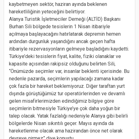
kaybetmeyen sektör, haziran ayında beklenen
hareketliliğinin yeteceğini belirtiyor.
Alanya Turistik İşletmeciler Derneği (ALTİD) Başkanı
Burhan Sili bölgede tesislerin 1 Nisan itibariyle
açılmaya başlayacağını hatırlatarak depremin hemen
ardından durgunluk yaşandığını ancak geçen hafta
itibariyle rezervasyonların gelmeye başladığını kaydetti.
Türkiye’deki tesislerin fiyat, kalite, fiziki olanaklar ve
kapasite açısından rakipsiz olduğunu belirten Sili,
“Önümüzde seçimler var, insanlar beklenti içerisinde. Bu
nedenle pazarda, seçimlerin yapılacağı zamana kadar
çok fazla bir hareket beklemiyoruz. Diğer taraftan yurt
dışında görüştüğümüz tur operatörlerinden ve devamlı
gelen misafirlerimizden edindiğimiz bilgiye göre
seçimlerin bitmesiyle Türkiye’ye çok daha yoğun bir
talep olacak. Yatak fazlalığı nedeniyle Alanya gibi belirli
bölgelerde Nisan sıkıntılı geçer. Mayıs ayında da
hareketlenme olacak ama hazirandan önce net olarak
devreye girmez” diye konuştu.