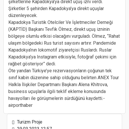
şirketlerine Kapadokya’ya direkt uçuş izni verdi.
Şirketler 5 şehirden Kapadokya’ya direkt uçuşlar
düzenleyecek.
Kapadokya Turistik Otelciler Ve İşletmeciler Derneği
(KAPTİD) Başkanı Tevfik Ölmez, direkt uçuş izninin
bölgeye olumlu etkisi olacağını vurguladı. Ölmez, “Rahat
Utair, Surgut- Antalya seferine hazırlanıyor
ulaşım bölgedeki Rus turist sayısını artırır. Pandemide
Kapadokya’nın lokomotif ziyaretçisi Ruslardı. Ruslar
Kapadokya’ya Instagram etkisiyle, fotoğraf çekimi için
rağbet gösteriyor” dedi.
Öte yandan Türkiye’ye rezervasyonların çoğunun tek
sınıf kabin düzenine sahip olduğunu belirten ANEX Tour
Hitit yeni havayolları ile büyümeye devam ediyor
Halkla İlişkiler Departmanı Başkanı Alena Khitrova,
business uçuşlarla ilgili teklif ekleme konusunda
havayolları ile görüşmelerin sürdüğünü kaydetti.-
airporthaber
Almanya, İngiltere'yi “virüs varyant bölgesi” ilan
Turizm Proje
etti
29.03.2023 12:57