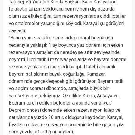
Tatilsepeti Yönetim Kurulu Başkanı Kaan Karayal ise
felaketin turizm sektörünü hem iç hem dış pazarda
olumsuz etkilediğini, tüm rezervasyonlarda ciddi iptaller
ve ertelemeler yaşandığını söyledi. Karayal şu görüşleri
paylaştı:
“Bunun yanı sıra ülke genelindeki moral bozukluğu
nedeniyle yaklaşık 1 ay boyunca yaz dönemi için erken
rezervasyon satışları da neredeyse sıfır seviyesinde
seyretti. İileri tarihli rezervasyonlarda ve bayram dönemi
rezervasyonlarında ise ciddi bir iptal talebi almadık.
Bayram satışlarının büyük çoğunluğu, Ramazan
döneminde gerçekleşecek gibi görünüyor. Bayram tatili
ve seçim sonrası dönemde, satışlarda büyük bir
hareketlenme bekliyoruz. Özellikle Kıbrıs, Antalya ve
Bodrum tercih edilen bölgeler arasında yer alıyor.”
Deprem öncesi dönemde erken rezervasyon talep ve
satışlarında yüzde 30 artış olduğunu kaydeden Karayal,
fiyatların erken rezervasyon döneminde bile geçen yıla
göre yüzde 70 arttığını söyledi.