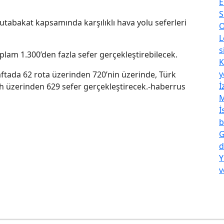
E
S
utabakat kapsamında karşılıklı hava yolu seferleri
O
L
s
oplam 1.300’den fazla sefer gerçekleştirebilecek.
K
y
ftada 62 rota üzerinden 720’nin üzerinde, Türk
İ
ah üzerinden 629 sefer gerçekleştirecek.-haberrus
M
İ
b
G
d
Y
v