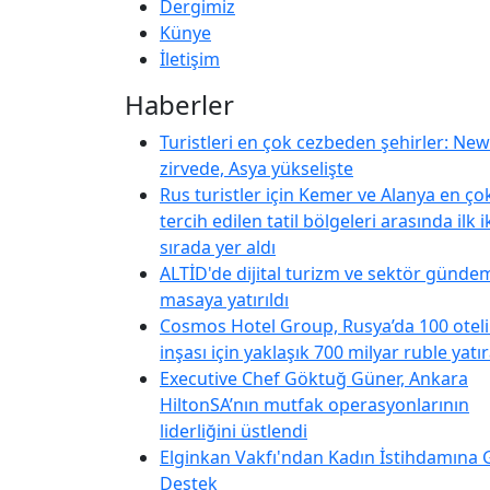
Dergimiz
Künye
İletişim
Haberler
Turistleri en çok cezbeden şehirler: Ne
zirvede, Asya yükselişte
Rus turistler için Kemer ve Alanya en ço
tercih edilen tatil bölgeleri arasında ilk i
sırada yer aldı
ALTİD'de dijital turizm ve sektör günde
masaya yatırıldı
Cosmos Hotel Group, Rusya’da 100 otel
inşası için yaklaşık 700 milyar ruble yatı
Executive Chef Göktuğ Güner, Ankara
HiltonSA’nın mutfak operasyonlarının
liderliğini üstlendi
Elginkan Vakfı'ndan Kadın İstihdamına 
Destek