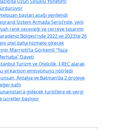
lazığ’da Uzun Soluklu Yönetimi
ürdürüyor
telpuan baştan aşağı yenilendi
egrand Sistem Armada Serisi’nde, yeni
iyah renk seçeneği ve çerçeve tasarımı
aradeniz Bölgesi'nde 2022 ve 2023’te 26
eni otel daha hizmete girecek
zmir Marriott’ta Görkemli “Yaza
erhaba” Daveti
stanbul Turizm ve Otelcilik, I-REC alarak
u yıl karbon emisyonunu nötrledi
ünsan, Antalya ve Batman’da 2 projeye
eğer kattı
unanistan'a gidecek turistlere ek vergi
e ücretler başlıyor