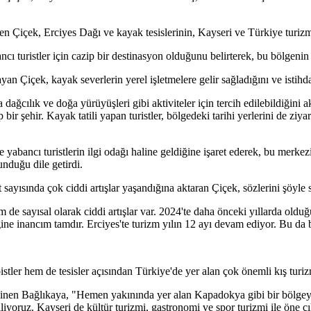
içek, Erciyes Dağı ve kayak tesislerinin, Kayseri ve Türkiye turizmi 
 turistler için cazip bir destinasyon olduğunu belirterek, bu bölgenin kış
n Çiçek, kayak severlerin yerel işletmelere gelir sağladığını ve istihdam
dağcılık ve doğa yürüyüşleri gibi aktiviteler için tercih edilebildiğini a
ip bir şehir. Kayak tatili yapan turistler, bölgedeki tarihi yerlerini de ziy
 yabancı turistlerin ilgi odağı haline geldiğine işaret ederek, bu merke
sunduğu dile getirdi.
t sayısında çok ciddi artışlar yaşandığına aktaran Çiçek, sözlerini şöyle
 de sayısal olarak ciddi artışlar var. 2024'te daha önceki yıllarda olduğu
ne inancım tamdır. Erciyes'te turizm yılın 12 ayı devam ediyor. Bu da bi
r hem de tesisler açısından Türkiye'de yer alan çok önemli kış turizm
eğinen Bağlıkaya, "Hemen yakınında yer alan Kapadokya gibi bir bölgey
iyoruz. Kayseri de kültür turizmi, gastronomi ve spor turizmi ile öne ç