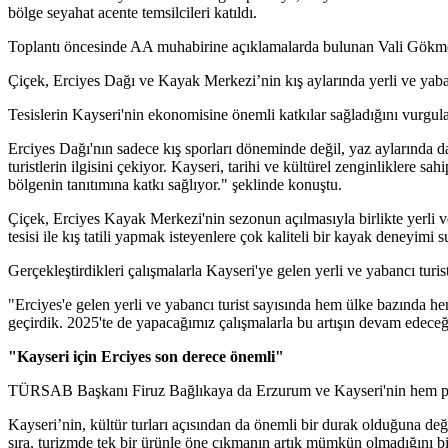
bölge seyahat acente temsilcileri katıldı.
Toplantı öncesinde AA muhabirine açıklamalarda bulunan Vali Gökmen Ç
Çiçek, Erciyes Dağı ve Kayak Merkezi’nin kış aylarında yerli ve yabancı
Tesislerin Kayseri'nin ekonomisine önemli katkılar sağladığını vurgulaya
Erciyes Dağı'nın sadece kış sporları döneminde değil, yaz aylarında da 
turistlerin ilgisini çekiyor. Kayseri, tarihi ve kültürel zenginliklere sah
bölgenin tanıtımına katkı sağlıyor." şeklinde konuştu.
Çiçek, Erciyes Kayak Merkezi'nin sezonun açılmasıyla birlikte yerli ve
tesisi ile kış tatili yapmak isteyenlere çok kaliteli bir kayak deneyimi 
Gerçekleştirdikleri çalışmalarla Kayseri'ye gelen yerli ve yabancı turis
"Erciyes'e gelen yerli ve yabancı turist sayısında hem ülke bazında hem
geçirdik. 2025'te de yapacağımız çalışmalarla bu artışın devam edeceği
"Kayseri için Erciyes son derece önemli"
TÜRSAB Başkanı Firuz Bağlıkaya da Erzurum ve Kayseri'nin hem pistle
Kayseri’nin, kültür turları açısından da önemli bir durak olduğuna d
sıra, turizmde tek bir ürünle öne çıkmanın artık mümkün olmadığını bil