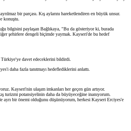
rılmaz bir parçası. Kış aylarını hareketlendiren en büyük unsur.
ye konuştu.
lduğu bilgisini paylaşan Bağlıkaya, "Bu da gösteriyor ki, burada
k diğer şehirlere dengeli biçimde yaymak. Kayseri'de bu hedef
Türkiye'ye davet edeceklerini bildirdi.
s'i daha fazla tanıtmayı hedeflediklerini anlattı.
yoruz. Kayseri'nin ulaşım imkanları her geçen gün artıyor.
 kış turizmi potansiyelinin daha da büyüyeceğine inanıyorum.
iyle ayrı bir önemi olduğunu düşünüyorum, herkesi Kayseri Erciyes'e