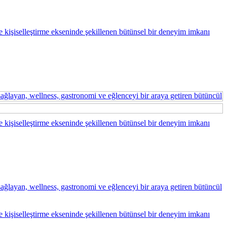
n ve kişiselleştirme ekseninde şekillenen bütünsel bir deneyim imkanı
 sağlayan, wellness, gastronomi ve eğlenceyi bir araya getiren bütüncül
n ve kişiselleştirme ekseninde şekillenen bütünsel bir deneyim imkanı
 sağlayan, wellness, gastronomi ve eğlenceyi bir araya getiren bütüncül
n ve kişiselleştirme ekseninde şekillenen bütünsel bir deneyim imkanı