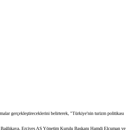
şmalar gerçekleştireceklerini belirterek, "Türkiye'nin turizm politikası
z Bağlıkaya, Erciyes AŞ Yönetim Kurulu Başkanı Hamdi Elcuman ve