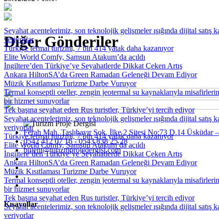
Seyahat acentelerimiz, son teknolojik gelişmeler ışığında dijital satış 
Diğer Gönderiler
veriyorlar
Türkiye termal turizmi, 7 bin 414 yatak daha kazanıyor
Elite World Comfy, Samsun Atakum’da açıldı
İngiltere’den Türkiye’ye Seyahatlerde Dikkat Çeken Artış
Ankara HiltonSA’da Green Ramadan Geleneği Devam Ediyor
Müzik Kısıtlaması Turizme Darbe Vuruyor
Termal konseptli oteller, zengin jeotermal su kaynaklarıyla misafirler
bir hizmet sunuyorlar
Tek başına seyahat eden Rus turistler, Türkiye’yi tercih ediyor
Seyahat acentelerimiz, son teknolojik gelişmeler ışığında dijital satış 
veriyorlar
Ferah Mah. Taşlıbayır Sok. İlke 2 Sitesi No:73 D.14 Üsküdar –
Türkiye termal turizmi, 7 bin 414 yatak daha kazanıyor
0542 412 07 16 - 0543 838 25 28
Elite World Comfy, Samsun Atakum’da açıldı
bulent@turizmprojedergisi.com
İngiltere’den Türkiye’ye Seyahatlerde Dikkat Çeken Artış
Ankara HiltonSA’da Green Ramadan Geleneği Devam Ediyor
Müzik Kısıtlaması Turizme Darbe Vuruyor
Termal konseptli oteller, zengin jeotermal su kaynaklarıyla misafirler
bir hizmet sunuyorlar
Tek başına seyahat eden Rus turistler, Türkiye’yi tercih ediyor
Kısayollar
Seyahat acentelerimiz, son teknolojik gelişmeler ışığında dijital satış 
veriyorlar