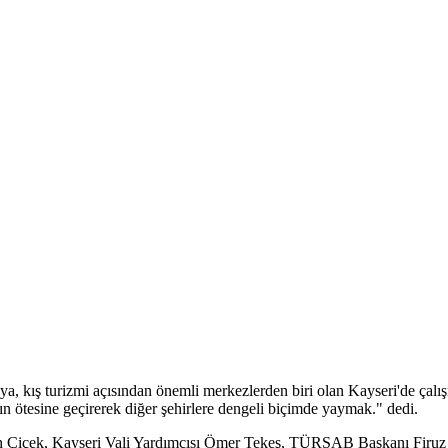
, kış turizmi açısından önemli merkezlerden biri olan
Kayseri
'de çalı
nın ötesine geçirerek diğer şehirlere dengeli biçimde yaymak." dedi.
men Çiçek, Kayseri Vali Yardımcısı Ömer Tekeş, TÜRSAB Başkanı Firu