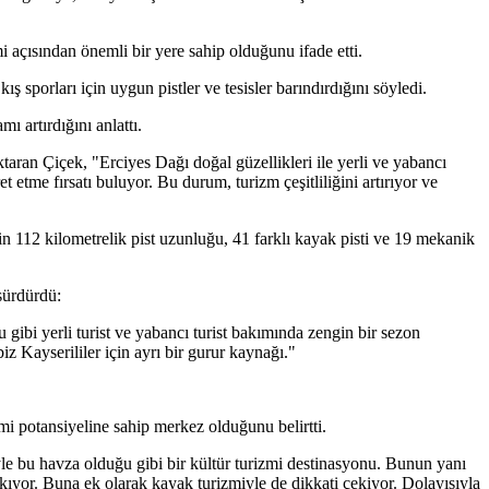
açısından önemli bir yere sahip olduğunu ifade etti.
 sporları için uygun pistler ve tesisler barındırdığını söyledi.
ı artırdığını anlattı.
ktaran Çiçek, "Erciyes Dağı doğal güzellikleri ile yerli ve yabancı
aret etme fırsatı buluyor. Bu durum, turizm çeşitliliğini artırıyor ve
zin 112 kilometrelik pist uzunluğu, 41 farklı kayak pisti ve 19 mekanik
 sürdürdü:
 gibi yerli turist ve yabancı turist bakımında zengin bir sezon
z Kayserililer için ayrı bir gurur kaynağı."
i potansiyeline sahip merkez olduğunu belirtti.
le bu havza olduğu gibi bir kültür turizmi destinasyonu. Bunun yanı
ıkıyor. Buna ek olarak kayak turizmiyle de dikkati çekiyor. Dolayısıyla