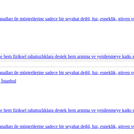
kanalları ile müşterilerine sadece bir seyahat değil, hız, esneklik, güve
ine hem fiziksel rahatsızlıklara destek hem arınma ve yenilenmeye katkı
kanalları ile müşterilerine sadece bir seyahat değil, hız, esneklik, güve
 İstanbul
ine hem fiziksel rahatsızlıklara destek hem arınma ve yenilenmeye katkı
kanalları ile müşterilerine sadece bir seyahat değil, hız, esneklik, güve