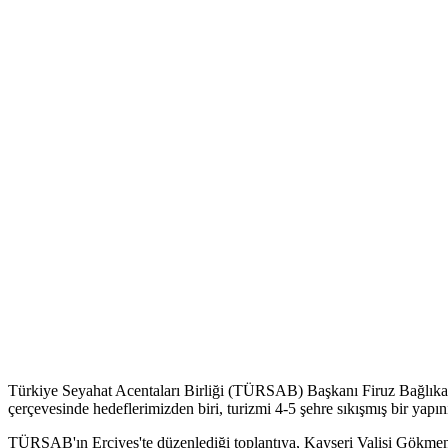
Türkiye Seyahat Acentaları Birliği (TÜRSAB) Başkanı Firuz Bağlıkaya
çerçevesinde hedeflerimizden biri, turizmi 4-5 şehre sıkışmış bir yapı
TÜRSAB'ın Erciyes'te düzenlediği toplantıya, Kayseri Valisi Gök