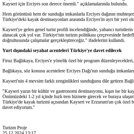
Kayseri için Erciyes son derece önemli." açıklamalarında bulundu.
Hem görüntüsü hem de sunduğu imkanlarla Erciyes dağının muhteşem bi
Türkiye'deki kayak destinasyonları arasında Erciyes'in ayrı bir yeri 
Kayseri'ye gelen genel turist profili incelendiğinde, yabancı turistler
alınacak çok yol var. Türkiye'nin turizm politikası çerçevesinde hedef
doğrultusunda çalışmalar gerçekleştireceğiz." ifadelerini kullandı.
Yurt dışındaki seyahat acenteleri Türkiye'ye davet edilecek
Firuz Bağlıkaya, Erciyes'e yönelik özel bir program düzenleyecekleri, 
Bağlıkaya, söz konusu acentelere Erciyes Dağı'nın sunduğu imkanları ser
Kayseri'nin 4 mevsim farklı zenginlikleri sunduğunu dile getiren Bağl
"Kayseri yazın bir kültür ve gastronomi destinasyonu, kışın ise bir ka
Önümüzdeki 1-2 yıl içinde hızlı tren hizmete girecek ve buraya ulaşım
Türkiye'de kayak turizmi açısından Kayseri ve Erzurum'un çok özel bir
davet ediyorum."
Turizm Proje
25.12.2024 13:17