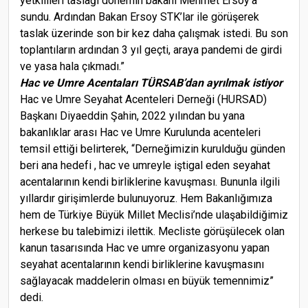
yetkilileri taslağı dönemin bakanı Mehmet Ersoy’a
sundu. Ardından Bakan Ersoy STK’lar ile görüşerek
taslak üzerinde son bir kez daha çalışmak istedi. Bu son
toplantıların ardından 3 yıl geçti, araya pandemi de girdi
ve yasa hala çıkmadı.”
Hac ve Umre Acentaları TÜRSAB’dan ayrılmak istiyor
Hac ve Umre Seyahat Acenteleri Derneği (HURSAD)
Başkanı Diyaeddin Şahin, 2022 yılından bu yana
bakanlıklar arası Hac ve Umre Kurulunda acenteleri
temsil ettiği belirterek, “Derneğimizin kurulduğu günden
beri ana hedefi , hac ve umreyle iştigal eden seyahat
acentalarının kendi birliklerine kavuşması. Bununla ilgili
yıllardır girişimlerde bulunuyoruz. Hem Bakanlığımıza
hem de Türkiye Büyük Millet Meclisi’nde ulaşabildiğimiz
herkese bu talebimizi ilettik. Mecliste görüşülecek olan
kanun tasarısında Hac ve umre organizasyonu yapan
seyahat acentalarının kendi birliklerine kavuşmasını
sağlayacak maddelerin olması en büyük temennimiz”
dedi.