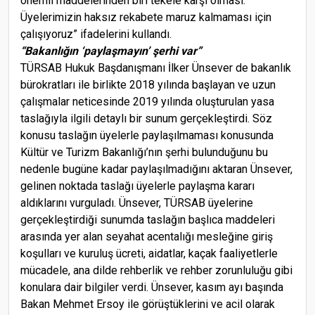
önemli maddelerinden biri tekele karşı olması.
Üyelerimizin haksız rekabete maruz kalmaması için
çalışıyoruz” ifadelerini kullandı.
“Bakanlığın ‘paylaşmayın’ şerhi var”
TÜRSAB Hukuk Başdanışmanı İlker Ünsever de bakanlık
bürokratları ile birlikte 2018 yılında başlayan ve uzun
çalışmalar neticesinde 2019 yılında oluşturulan yasa
taslağıyla ilgili detaylı bir sunum gerçekleştirdi. Söz
konusu taslağın üyelerle paylaşılmaması konusunda
Kültür ve Turizm Bakanlığı’nın şerhi bulunduğunu bu
nedenle bugüne kadar paylaşılmadığını aktaran Ünsever,
gelinen noktada taslağı üyelerle paylaşma kararı
aldıklarını vurguladı. Ünsever, TÜRSAB üyelerine
gerçekleştirdiği sunumda taslağın başlıca maddeleri
arasında yer alan seyahat acentalığı mesleğine giriş
koşulları ve kuruluş ücreti, aidatlar, kaçak faaliyetlerle
mücadele, ana dilde rehberlik ve rehber zorunluluğu gibi
konulara dair bilgiler verdi. Ünsever, kasım ayı başında
Bakan Mehmet Ersoy ile görüştüklerini ve acil olarak