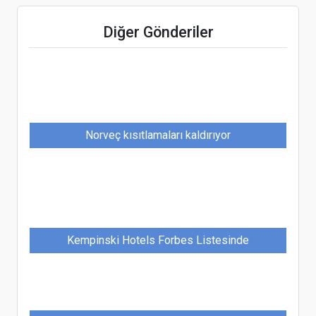
Yapay zeka ile turizmde yeni dönem:
Kişiselleştirilmiş deneyimler, akıllı işletmeler
Diğer Gönderiler
Norveç kısıtlamaları kaldırıyor
Kempinski Hotels Forbes Listesinde