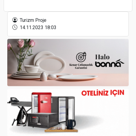
Form Endüstri Ürünleri, Dunham-Bush Türkiye
temsilciğinde 50. yılını geride bırakıyor
Turizm Proje
14.11.2023 18:03
Dorak Holding’in Gündeminde Sağlık Turizmi ve
Halka Arz Var
Emirates, genç yolcuları için yeni bir dinlenme
salonu açtı