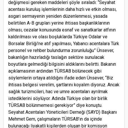
değişmesi gereken maddeleri şöyle sıraladı: “Seyahat
acentası kuruluş işlemlerinin daha hızlı ve etkin olması,
asgari sermayenin yeniden düzenlenmesi, yasada
belirtilen A-B grupları yerine ihtisas başkanlıklarının
olması, cezalar konusunda esnaf ve sanatkarlar atfının
kaldırılması ve olası boşluklarda Türkiye Odalar ve
Borsalar Birliği’ne atıf yapılması, Yabancı acentalara Türk
personel ve rehber bulundurma zorunluluğu” Ünsever,
bakanlığın hazırladığı taslağın sektöre sunulacak
boyutlara gelmediği bilgisini aldıklarını belirtti. Bakanın
açıklamasının ardından TÜRSAB bölünecek gibi
söylemlerin ortaya atıldığını ifade eden Ünsever, “Biz
ihtisas belgesi verelim, şartlarını koyalım diyoruz. Ancak
sağlık turizmcileri, hac ve umre acentaları ayrılmak
istediklerini söylüyor. Adında Türkiye olan bir birlik
TÜRSAB bölünmemesi gerekiyor” diye konuştu.
Seyahat Acentaları Yöneticileri Derneği (SAYD) Başkanı
Mehmet Gem, çalışmaların TÜRSAB’ın da içinde
bulunacağı liyakatli kişilerden oluşan bir komisyon