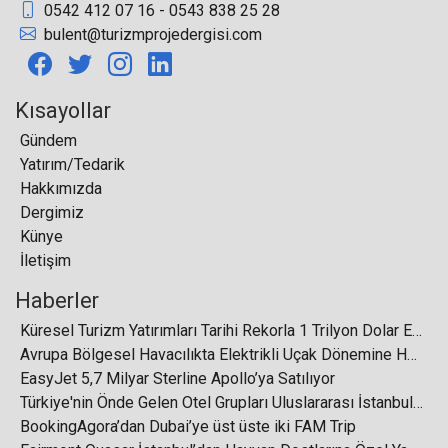
0542 412 07 16 - 0543 838 25 28
Dorak Holding’in Gündeminde Sağlık Turizmi ve
bulent@turizmprojedergisi.com
Halka Arz Var
Kısayollar
Gündem
Yatırım/Tedarik
Emirates, genç yolcuları için yeni bir dinlenme
Hakkımızda
salonu açtı
Dergimiz
Künye
İletişim
Haberler
Yapay zeka ile turizmde yeni dönem:
Küresel Turizm Yatırımları Tarihi Rekorla 1 Trilyon Dolar Eşiğini Aştı
Kişiselleştirilmiş deneyimler, akıllı işletmeler
Avrupa Bölgesel Havacılıkta Elektrikli Uçak Dönemine Hazırlanıyor
EasyJet 5,7 Milyar Sterline Apollo’ya Satılıyor
Türkiye'nin Önde Gelen Otel Grupları Uluslararası İstanbul Turizm Fuarı'nda Buluşuyor
BookingAgora’dan Dubai’ye üst üste iki FAM Trip