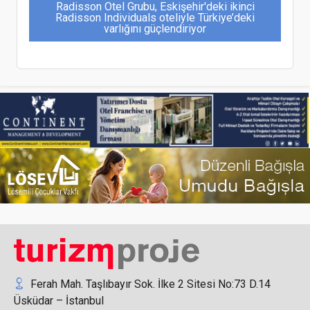
Radisson Otel Grubu, Eskişehir'deki ikinci
Radisson Individuals oteliyle Türkiye’deki
varlığını güçlendiriyor
Ethno Belek Otel, Doğu İklimlendirme’nin Yenilikçi
Çözümleriyle Fark Yaratıyor
Form Endüstri Ürünleri, Dunham-Bush Türkiye
temsilciğinde 50. yılını geride bırakıyor
Ferah Mah. Taşlıbayır Sok. İlke 2 Sitesi No:73 D.14
Üsküdar – İstanbul